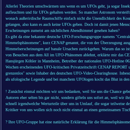
Allerlei Theorien umschwärmen uns wenn es um UFOs geht, ja sogar Insekt
aufleuchten und für UFOs gehalten werden. So mancher Astronom versteif
wonach außerirdische Raumschiffe einfach nicht die Unendlichkeit des Ko
gelangen, also kann es auch keine UFOs geben. Doch ist damit jenen Mensche
Erscheinungen zumeist am nächtlichen Abendhimmel gesehen haben?
Es gibt da eine bekannte deutsche UFO-Forschungsgruppe namens "Central
Himmelsphänomene", kurz CENAP genannt, die von der Überzeugung ausgehe
Himmelserscheinungen auf banale Ursachen zurückgehen. Warum das so is
von Besuchen aus dem All im UFO-Phänomen ablehnt, erklärte mir das 
Hansjürgen Köhler in Mannheim, Betreiber der nationalen UFO-Hotline 06
Wochen erscheinenden UFO-kritischen Privatzeitschrift CENAP REPORT 
grenzenlos" sowie Inhaber des deutschen UFO-Video-Clearinghouse. Inbes
als ufologische Legende und bei manchem UFOlogen kocht das Blut in den
! Zunächst einmal möchten wir uns bedanken, weil Sie uns die Chance geben
Autoren eher selten bis gar nicht, sondern gifteln uns sofort an, weil wir
schnell irgendwelche Werturteile über uns in Umlauf, die sogar teilweise d
Kritiker von uns wollen sich noch nicht einmal an einen gemeinsamen Tisc
? Ihre UFO-Gruppe hat eine natürliche Erklärung für die Himmelsphänome