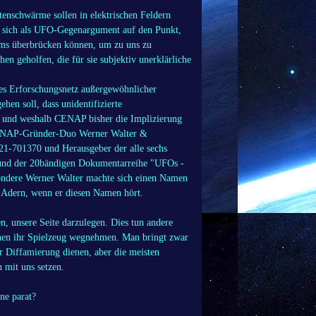
enschwärme sollen in elektrischen Feldern
t sich als UFO-Gegenargument auf den Punkt,
sms überbrücken können, um zu uns zu
n geholfen, die für sie subjektiv unerklärliche
es Erforschungsnetz außergewöhnlicher
n soll, dass unidentifizierte
t und weshalb CENAP bisher die Implizierung
CENAP-Gründer-Duo Werner Walter &
21-701370 und Herausgeber der alle sechs
und der 20bändigen Dokumentarreihe "UFOs -
ondere Werner Walter machte sich einen Namen
 Adern, wenn er diesen Namen hört.
, unsere Seite darzulegen. Dies tun andere
 ihnen ihr Spielzeug wegnehmen. Man bringt zwar
er Diffamierung dienen, aber die meisten
h mit uns setzen.
ne parat?