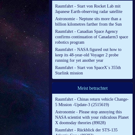
Raumfahrt - Start von Rocket Lab mit
Japanese Earth-observing radar satellite
Astronomie - Neptune sits more than a
billion kilometres farther from the Sun
Raumfahrt - Canadian Space Agency
confirms continuation of Canadarm3 space
robotics program
Raumfahrt - NASA figured out how to
keep its 48-year-old Voyager 2 probe
running for yet another year
Raumfahrt - Start von SpaceX´s 355th
Starlink mission
Meist betrachtet
Raumfahrt - Chinas return vehicle Change-
5 Mission -Update-3 (2515619)
Astronomie - Please stop annoying this
NASA scientist with your ridiculous Planet
X doomsday theories (89028)
Raumfahrt - Rückblick der STS-135