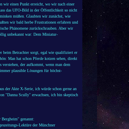
n wir einen Punkt erreicht, wo wir nach einer
 das UFO-Bild in der Öffentlichkeit so nicht
chminken müßen. Glaubten wir zunächst, wie
ußten wir bald herbe Frustrationen erfahren und
ärische Phänomene zurückschrauben. Aber wir
öllig unbekannt war: Dem Miniatur-
beim Betrachter sorgt, egal wie qualifiziert er
chön: Man hat schon Pferde kotzen sehen, direkt
us verstehen, der aufkommt, wenn man dem
 immer plausible Lösungen für höchst-
aus der Akte X-Serie, ich würde schon gerne an
von "Danna Scully" erwachsen, ich bin skeptisch
ber Bergheim" genannt:
ageszeitungs-Lektüre der Münchner