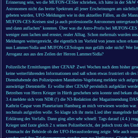
Erinnerung sein, wo die MUFON-CESler schrieben, ich hätte in der S&W v
Astronomen nicht das breite Spektrum all jener Erscheinungen am nächtl
gebeten wurden, UFO-Meldungen wie in den aktuellen Fällen, an die Man
MUFON-CES-Kreisen sind ja auch professionelle Astronomen untergetaucht
und dann auflachen" konnten. Über was die Astro-Profis bei MUFON-CES ge
weniger zum lachen und ernster, realer Alltag. Schon mehrmals wurden uns
Meldungen weitergereicht, die eigentlich im Vorfeld von jenen schon erkann
nun Lammer/Sidla und MUFON-CESologen nun gefällt oder nicht! Wer lies
Arroganz aus aus den Zeilen der Herren Lammer/Sidla?
Polizeiliche Ermittlungen über CENAP. Zwei Wochen nach dem bisher gesc
keine weiterführenden Informationen und saß schon etwas frustriert ob des 
Diensthabende des Polizeiposten Mannheim-Vogelstang meldete sich aufgru
auswärtige Dienststelle. Er wollte über CENAP persönlich aufgeklärt werden
Betreiben von Herrn Krieger in Hürth geschehen sein konnte und bekam die
3.4.meldete sich vom NDR (!) die N3-Redaktion der Magazinsendung DAS!,
Kathrin Caspar vom Planetarium Hamburg an mich verwiesen worden war.
nochmals aufgreifen wolle. So klagte ich ihr mein Lied über mangelnde In
Erklärung des Vorfalls. Dann ging alles sehr schnell: Tags darauf (4.4.) re
Krieger und faxte gleich 2 x seinen Polizeibericht, der jedoch trotz des Um
Ohnmacht der Behörde ob der UFO-Herausforderung zeigte. Wie auch immer,