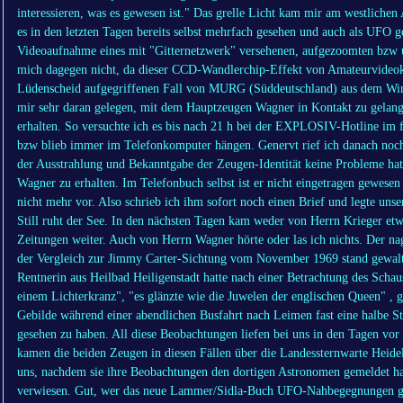
interessieren, was es gewesen ist." Das grelle Licht kam mir am westlichen
es in den letzten Tagen bereits selbst mehrfach gesehen und auch als UFO
Videoaufnahme eines mit "Gitternetzwerk" versehenen, aufgezoomten bzw 
mich dagegen nicht, da dieser CCD-Wandlerchip-Effekt von Amateurvideok
Lüdenscheid aufgegriffenen Fall von MURG (Süddeutschland) aus dem Win
mir sehr daran gelegen, mit dem Hauptzeugen Wagner in Kontakt zu gelan
erhalten. So versuchte ich es bis nach 21 h bei der EXPLOSIV-Hotline im 
bzw blieb immer im Telefonkomputer hängen. Genervt rief ich danach noch
der Ausstrahlung und Bekanntgabe der Zeugen-Identität keine Probleme hat
Wagner zu erhalten. Im Telefonbuch selbst ist er nicht eingetragen gewes
nicht mehr vor. Also schrieb ich ihm sofort noch einen Brief und legte uns
Still ruht der See. In den nächsten Tagen kam weder von Herrn Krieger etw
Zeitungen weiter. Auch von Herrn Wagner hörte oder las ich nichts. Der
der Vergleich zur Jimmy Carter-Sichtung vom November 1969 stand gewalt
Rentnerin aus Heilbad Heiligenstadt hatte nach einer Betrachtung des Schaus
einem Lichterkranz", "es glänzte wie die Juwelen der englischen Queen" ,
Gebilde während einer abendlichen Busfahrt nach Leimen fast eine halbe 
gesehen zu haben. All diese Beobachtungen liefen bei uns in den Tagen vo
kamen die beiden Zeugen in diesen Fällen über die Landessternwarte Heid
uns, nachdem sie ihre Beobachtungen den dortigen Astronomen gemeldet ha
verwiesen. Gut, wer das neue Lammer/Sidla-Buch UFO-Nahbegegnungen gele