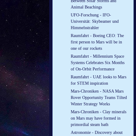
Between Solar Storms and
Animal Beachings
UFO-Forschung - IFO-
Universität: Skybeamer und
Himmelsstrahler
Raumfahrt - Boeing CEO: The
first person to Mars will be in
one of our rockets
Raumfahrt - Millennium Space
Systems Celebrates Six Months
of On-Orbit Performance
Raumfahrt - UAE looks to Mars
for STEM inspiration
Mars-Chroniken - NASA Mars
Rover Opportunity Teams Tilted
Winter Strategy Works
Mars-Chroniken - Clay minerals
on Mars may have formed in
primordial steam bath
Astronomie - Discovery about