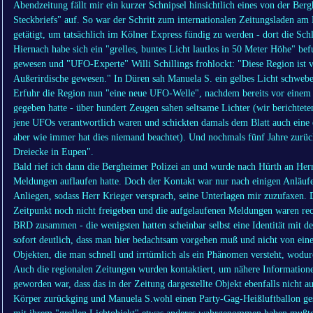
Abendzeitung fällt mir ein kurzer Schnipsel hinsichtlich eines von der Be
Steckbriefs" auf. So war der Schritt zum internationalen Zeitungsladen a
getätigt, um tatsächlich im Kölner Express fündig zu werden - dort die Sch
Hiernach habe sich ein "grelles, buntes Licht lautlos in 50 Meter Höhe" bef
gewesen und "UFO-Experte" Willi Schillings frohlockt: "Diese Region ist vo
Außerirdische gewesen." In Düren sah Manuela S. ein gelbes Licht schweben,
Erfuhr die Region nun "eine neue UFO-Welle", nachdem bereits vor einem 
gegeben hatte - über hundert Zeugen sahen seltsame Lichter (wir berichteten
jene UFOs verantwortlich waren und schickten damals dem Blatt auch eine e
aber wie immer hat dies niemand beachtet). Und nochmals fünf Jahre zurück
Dreiecke in Eupen".
Bald rief ich dann die Bergheimer Polizei an und wurde nach Hürth an Herrn
Meldungen auflaufen hatte. Doch der Kontakt war nur nach einigen Anläufe
Anliegen, sodass Herr Krieger versprach, seine Unterlagen mir zuzufaxen.
Zeitpunkt noch nicht freigeben und die aufgelaufenen Meldungen waren re
BRD zusammen - die wenigsten hatten scheinbar selbst eine Identität mit 
sofort deutlich, dass man hier bedachtsam vorgehen muß und nicht von eine
Objekten, die man schnell und irrtümlich als ein Phänomen versteht, wodu
Auch die regionalen Zeitungen wurden kontaktiert, um nähere Informationen 
geworden war, dass das in der Zeitung dargestellte Objekt ebenfalls nicht 
Körper zurückging und Manuela S.wohl einen Party-Gag-Heißluftballon ge