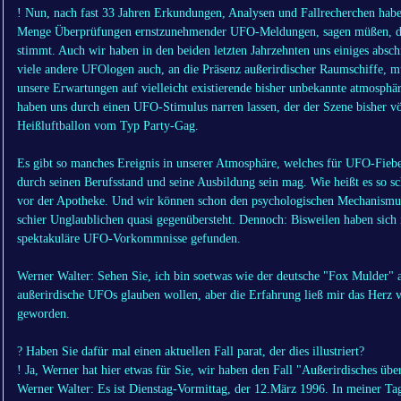
! Nun, nach fast 33 Jahren Erkundungen, Analysen und Fallrecherchen habe
Menge Überprüfungen ernstzunehmender UFO-Meldungen, sagen müßen, dass
stimmt. Auch wir haben in den beiden letzten Jahrzehnten uns einiges abs
viele andere UFOlogen auch, an die Präsenz außerirdischer Raumschiffe, m
unsere Erwartungen auf vielleicht existierende bisher unbekannte atmosph
haben uns durch einen UFO-Stimulus narren lassen, der der Szene bisher v
Heißluftballon vom Typ Party-Gag.
Es gibt so manches Ereignis in unserer Atmosphäre, welches für UFO-Fieber 
durch seinen Berufsstand und seine Ausbildung sein mag. Wie heißt es so s
vor der Apotheke. Und wir können schon den psychologischen Mechanism
schier Unglaublichen quasi gegenübersteht. Dennoch: Bisweilen haben sich
spektakuläre UFO-Vorkommnisse gefunden.
Werner Walter: Sehen Sie, ich bin soetwas wie der deutsche "Fox Mulder" 
außerirdische UFOs glauben wollen, aber die Erfahrung ließ mir das Herz 
geworden.
? Haben Sie dafür mal einen aktuellen Fall parat, der dies illustriert?
! Ja, Werner hat hier etwas für Sie, wir haben den Fall "Außerirdisches ü
Werner Walter: Es ist Dienstag-Vormittag, der 12.März 1996. In meiner T