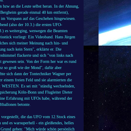
en.
n bzw an die Leute selbst heran. In der Ahnung,
Bergheim gerade einmal 40 km entfernt),
on im Vorspann auf das Geschehen hingewiesen.
bend (also der 10.3.) die ersten UFO-
3.) es weiterging, weswegen die Beamten
isstück vorliegt: Ein Videoband. Hans Jürgen
welches sich meiner Meinung nach hin- und
g nach kein Stern", erklärte er. Die
nenhimmel flackerte und sich "von links nach
it gewesen sein. Von der Form her war es rund
nz so groß wie der Mond", dafür aber
chte sich dann der Tontechniker Wagner per
 einem freien Feld und sie alarmierten die
ahm: WESTEN. Es sei mit "ständig wechselnden,
ugsicherung Köln-Bonn und Flugleiter Dieter
keine Erfahrung mit UFOs habe, während der
ftballonen betonte.
vorgestellt, die das UFO vom 12.Stock eines
 und es warsuperhell - ein gleißendes, helles
en Grund gehen: "Mich würde schön persönlich