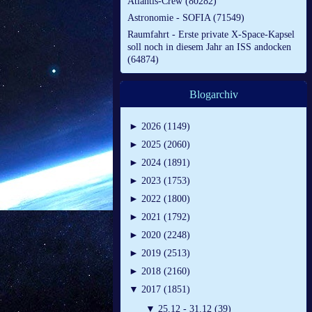
Atlantis-Crew (80282)
Astronomie - SOFIA (71549)
Raumfahrt - Erste private X-Space-Kapsel
soll noch in diesem Jahr an ISS andocken
(64874)
Blogarchiv
►
2026 (1149)
►
2025 (2060)
►
2024 (1891)
►
2023 (1753)
►
2022 (1800)
►
2021 (1792)
►
2020 (2248)
►
2019 (2513)
►
2018 (2160)
▼
2017 (1851)
▼
25.12 - 31.12 (39)