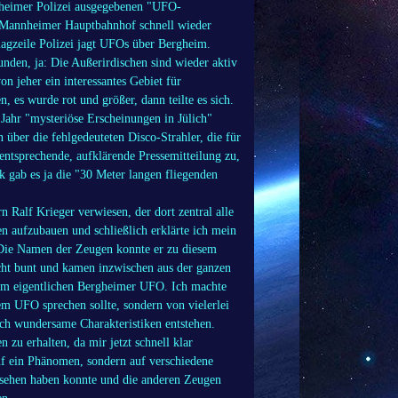
rgheimer Polizei ausgegebenen "UFO-
m Mannheimer Hauptbahnhof schnell wieder
lagzeile Polizei jagt UFOs über Bergheim.
unden, ja: Die Außerirdischen sind wieder aktiv
n jeher ein interessantes Gebiet für
 es wurde rot und größer, dann teilte es sich.
Jahr "mysteriöse Erscheinungen in Jülich"
 über die fehlgedeuteten Disco-Strahler, die für
ntsprechende, aufklärende Pressemitteilung zu,
 gab es ja die "30 Meter langen fliegenden
 Ralf Krieger verwiesen, der dort zentral alle
n aufzubauen und schließlich erklärte ich mein
 Die Namen der Zeugen konnte er zu diesem
cht bunt und kamen inzwischen aus der ganzen
dem eigentlichen Bergheimer UFO. Ich machte
m UFO sprechen sollte, sondern von vielerlei
rch wundersame Charakteristiken entstehen.
zu erhalten, da mir jetzt schnell klar
auf ein Phänomen, sondern auf verschiedene
sehen haben konnte und die anderen Zeugen