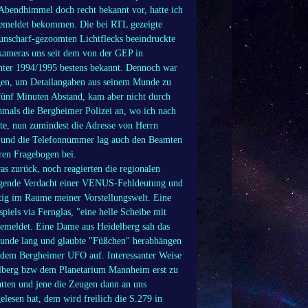
 Abendhimmel doch recht bekannt vor, hatte ich
 gemeldet bekommen. Die bei RTL gezeigte
unscharf-gezoomten Lichtflecks beeindruckte
ameras uns seit dem von der GEP in
ter 1994/1995 bestens bekannt. Dennoch war
gen, um Detailangaben aus seinem Munde zu
fünf Minuten Abstand, kam aber nicht durch
mals die Bergheimer Polizei an, wo ich nach
te, nun zumindest die Adresse von Herrn
en und die Telefonnummer lag auch den Beamten
eren Fragebogen bei.
as zurück, noch reagierten die regionalen
 nagende Verdacht einer VENUS-Fehldeutung und
ig im Raume meiner Vorstellungswelt. Eine
piels via Fernglas, "eine helle Scheibe mit
 gemeldet. Eine Dame aus Heidelberg sah das
Stunde lang und glaubte "Füßchen" herabhängen
r dem Bergheimer UFO auf. Interessanter Weise
elberg bzw dem Planetarium Mannheim erst zu
tten und jene die Zeugen dann an uns
sen hat, dem wird freilich die S.279 in