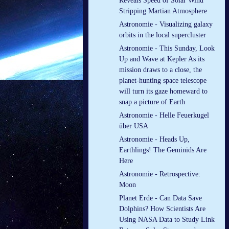
Reveals Speed of Solar Wind
Stripping Martian Atmosphere
Astronomie - Visualizing galaxy
orbits in the local supercluster
Astronomie - This Sunday, Look
Up and Wave at Kepler As its
mission draws to a close, the
planet-hunting space telescope
will turn its gaze homeward to
snap a picture of Earth
Astronomie - Helle Feuerkugel
über USA
Astronomie - Heads Up,
Earthlings! The Geminids Are
Here
Astronomie - Retrospective:
Moon
Planet Erde - Can Data Save
Dolphins? How Scientists Are
Using NASA Data to Study Link