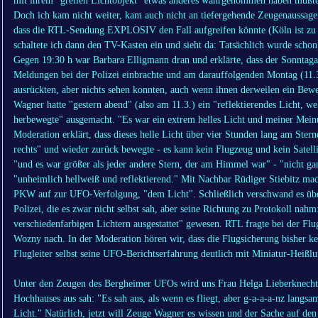
mit ihrem "grellen Lichtobjekt" etwas anderes wahrgenommen haben mußt
Doch ich kam nicht weiter, kam auch nicht an tiefergehende Zeugenaussage
dass die RTL-Sendung EXPLOSIV den Fall aufgreifen könnte (Köln ist zu 
schaltete ich dann den TV-Kasten ein und sieht da: Tatsächlich wurde sch
Gegen 19:30 h war Barbara Elligmann dran und erklärte, dass der Sonntaga
Meldungen bei der Polizei einbrachte und am darauffolgenden Montag (11.
ausrückten, aber nichts sehen konnten, auch wenn ihnen derweilen ein Bewe
Wagner hatte "gestern abend" (also am 11.3.) ein "reflektierendes Licht, 
herbewegte" ausgemacht. "Es war ein extrem helles Licht und meiner Meinun
Moderation erklärt, dass dieses helle Licht über vier Stunden lang am Ster
rechts" und wieder zurück bewegte - es kann kein Flugzeug und kein Satell
"und es war größer als jeder andere Stern, der am Himmel war" - "nicht ga
"unheimlich hellweiß und reflektierend." Mit Nachbar Rüdiger Stiebitz ma
PKW auf zur UFO-Verfolgung, "dem Licht". Schließlich verschwand es über
Polizei, die es zwar nicht selbst sah, aber seine Richtung zu Protokoll n
verschiedenfarbigen Lichtern ausgestattet" gewesen. RTL fragte bei der Fl
Wozny nach. In der Moderation hören wir, dass die Flugsicherung bisher 
Flugleiter selbst seine UFO-Berichtserfahrung deutlich mit Miniatur-Heißlu
Unter den Zeugen des Bergheimer UFOs wird uns Frau Helga Lieberknecht 
Hochhauses aus sah: "Es sah aus, als wenn es fliegt, aber g-a-a-a-nz langsam
Licht." Natürlich, jetzt will Zeuge Wagner es wissen und der Sache auf d