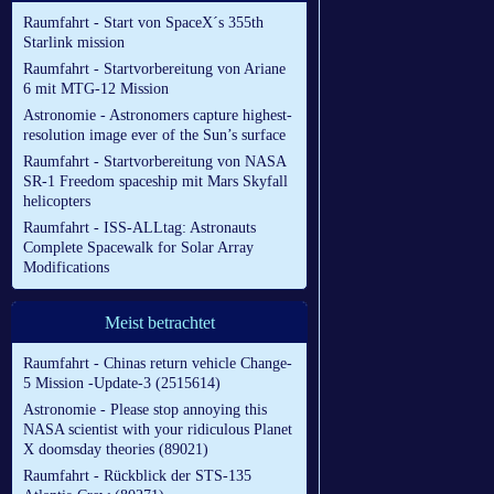
Raumfahrt - Start von SpaceX´s 355th
Starlink mission
Raumfahrt - Startvorbereitung von Ariane
6 mit MTG-12 Mission
Astronomie - Astronomers capture highest-
resolution image ever of the Sun’s surface
Raumfahrt - Startvorbereitung von NASA
SR-1 Freedom spaceship mit Mars Skyfall
helicopters
Raumfahrt - ISS-ALLtag: Astronauts
Complete Spacewalk for Solar Array
Modifications
Meist betrachtet
Raumfahrt - Chinas return vehicle Change-
5 Mission -Update-3 (2515614)
Astronomie - Please stop annoying this
NASA scientist with your ridiculous Planet
X doomsday theories (89021)
Raumfahrt - Rückblick der STS-135