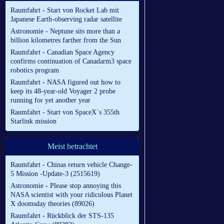
Raumfahrt - Start von Rocket Lab mit
Japanese Earth-observing radar satellite
Astronomie - Neptune sits more than a
billion kilometres farther from the Sun
Raumfahrt - Canadian Space Agency
confirms continuation of Canadarm3 space
robotics program
Raumfahrt - NASA figured out how to
keep its 48-year-old Voyager 2 probe
running for yet another year
Raumfahrt - Start von SpaceX´s 355th
Starlink mission
Meist betrachtet
Raumfahrt - Chinas return vehicle Change-
5 Mission -Update-3 (2515619)
Astronomie - Please stop annoying this
NASA scientist with your ridiculous Planet
X doomsday theories (89026)
Raumfahrt - Rückblick der STS-135