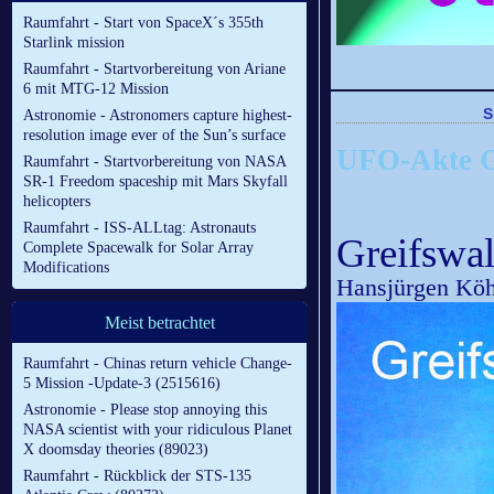
Raumfahrt - Start von SpaceX´s 355th
Starlink mission
Raumfahrt - Startvorbereitung von Ariane
6 mit MTG-12 Mission
Astronomie - Astronomers capture highest-
resolution image ever of the Sun’s surface
UFO-Akte Gr
Raumfahrt - Startvorbereitung von NASA
SR-1 Freedom spaceship mit Mars Skyfall
helicopters
Raumfahrt - ISS-ALLtag: Astronauts
Greifswa
Complete Spacewalk for Solar Array
Modifications
Hansjürgen Kö
Meist betrachtet
Raumfahrt - Chinas return vehicle Change-
5 Mission -Update-3 (2515616)
Astronomie - Please stop annoying this
NASA scientist with your ridiculous Planet
X doomsday theories (89023)
Raumfahrt - Rückblick der STS-135