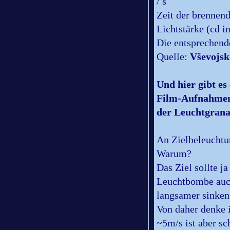
/ s
Zeit der brennend
Lichtstärke (cd i
Die entsprechend
Quelle:
Vševojsk
Und hier gibt es
Film-Aufnahmen 
der Leuchtgrana
An Zielbeleuchtu
Warum?
Das Ziel sollte 
Leuchtbombe auc
langsamer sinken
Von daher denke 
~5m/s ist aber sc