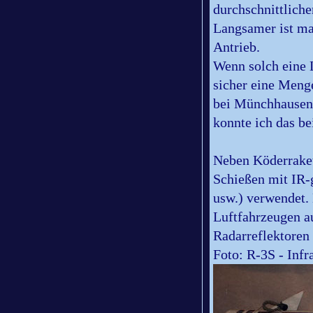
durchschnittliche
Langsamer ist ma
Antrieb.
Wenn solch eine 
sicher eine Menge
bei M
ü
nchhausen
konnte ich das be
Neben Köderraket
Schießen mit IR
usw.) verwendet.
Luftfahrzeugen a
Radarreflektoren
Foto: R-3S - Infr