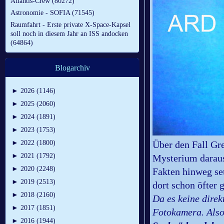
Atlantis-Crew (80272)
Astronomie - SOFIA (71545)
Raumfahrt - Erste private X-Space-Kapsel
soll noch in diesem Jahr an ISS andocken
(64864)
Blogarchiv
►
2026 (1146)
►
2025 (2060)
►
2024 (1891)
►
2023 (1753)
►
2022 (1800)
Über den Fall Gr
►
2021 (1792)
Mysterium daraus
►
2020 (2248)
Fakten hinweg se
►
2019 (2513)
dort schon öfter
►
2018 (2160)
Da es keine dire
►
2017 (1851)
Fotokamera. Als
►
2016 (1944)