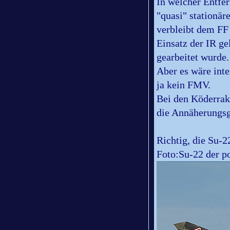
In welcher Entfe
"quasi" stationär
verbleibt dem FF
Einsatz der IR g
gearbeitet wurde.
Aber es wäre inte
ja kein FMV.
Bei den Köderrake
die Annäherungsg
Richtig, die Su-2
Foto:Su-22 der p