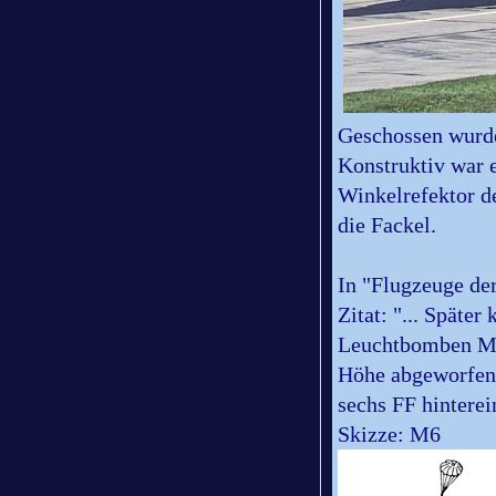
Geschossen wurde
Konstruktiv war e
Winkelrefektor d
die Fackel.
In "Flugzeuge der
Zitat: "... Später
Leuchtbomben M6
Höhe abgeworfen 
sechs FF hinterein
Skizze: M6