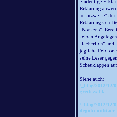
eindeutige Erklä
Erklärung abwerd
ansatzweise" dur
Erklärung von De
"Nonsens". Bereit
selben Angelegen
"lächerlich" und
jegliche Feldfor
seine Leser gege
Scheuklappen auf
Siehe auch:
/_blog/2012/12/0
greifswald/
/_blog/2012/12/0
degufo-militaer-