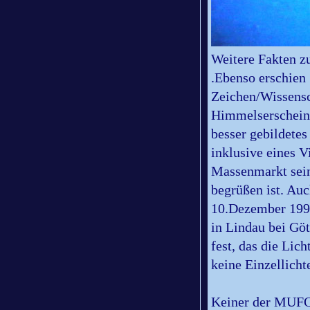
Weitere Fakten z
.Ebenso erschien
Zeichen/Wissensc
Himmelserscheinu
besser gebildete
inklusive eines 
Massenmarkt sein 
begrüßen ist. Au
10.Dezember 1993
in Lindau bei Göt
fest, das die Lic
keine Einzellicht
Keiner der MUFO