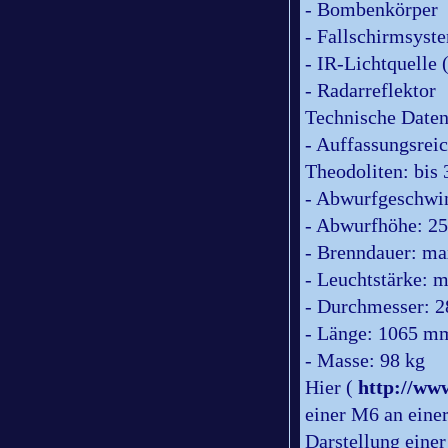
- Bombenkörper
- Fallschirmsyst
- IR-Lichtquelle (
- Radarreflektor
Technische Daten
- Auffassungsrei
Theodoliten: bis
- Abwurfgeschwin
- Abwurfhöhe: 25
- Brenndauer: ma
- Leuchtstärke: 
- Durchmesser: 
- Länge: 1065 m
- Masse: 98 kg
Hier (
http://ww
einer M6 an ein
Darstellung einer