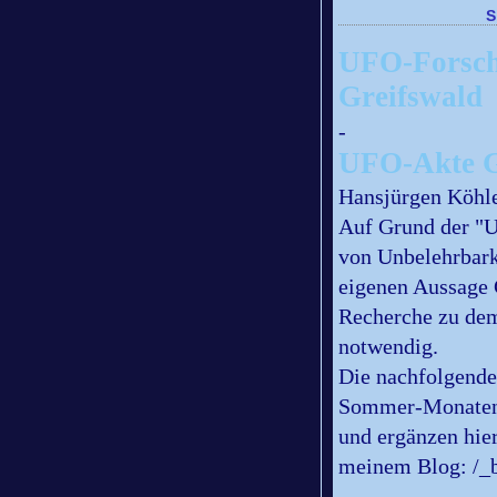
UFO-Forschu
Greifswald
-
UFO-Akte G
Hansjürgen Köhl
Auf Grund der "U
von Unbelehrbarke
eigenen Aussage 
Recherche zu dem
notwendig.
Die nachfolgende
Sommer-Monaten 
und ergänzen hie
meinem Blog: /_b