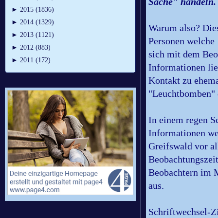
Sache" handeln
►
2015 (1836)
►
2014 (1329)
Warum also? Dies
►
2013 (1121)
Personen welche
►
2012 (883)
sich mit dem Beo
►
2011 (172)
Informationen li
Kontakt zu ehema
"Leuchtbomben" d
In einem regen S
Informationen we
Greifswald vor al
Beobachtungszeit
Beobachtern im 
aus.
Schriftwechsel-Zi