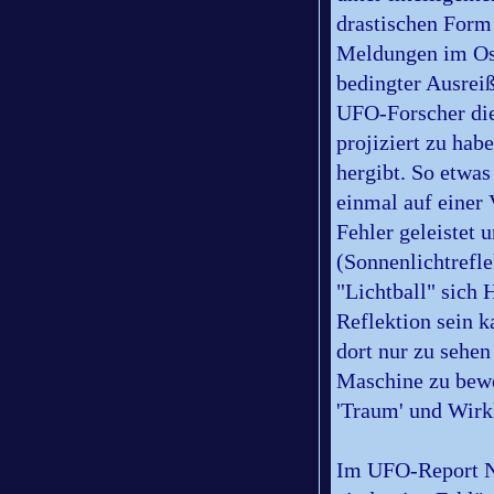
drastischen Form 
Meldungen im Os
bedingter Ausreiß
UFO-Forscher die
projiziert zu hab
hergibt. So etwa
einmal auf einer 
Fehler geleistet
(Sonnenlichtrefl
"Lichtball" sich
Reflektion sein k
dort nur zu sehen
Maschine zu bewe
'Traum' und Wirkl
Im UFO-Report N