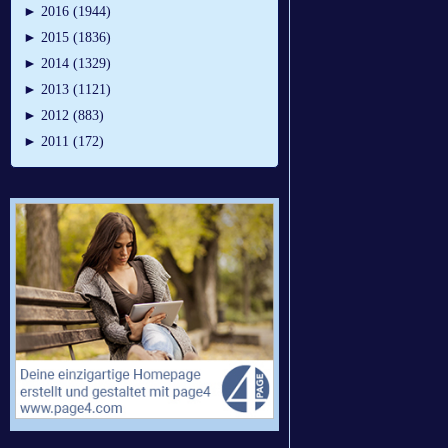
►
2016 (1944)
►
2015 (1836)
►
2014 (1329)
►
2013 (1121)
►
2012 (883)
►
2011 (172)