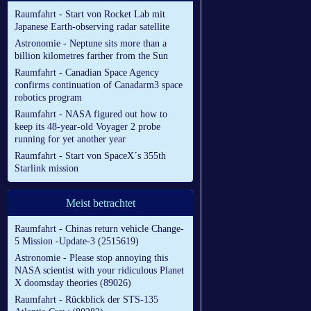
Raumfahrt - Start von Rocket Lab mit
Japanese Earth-observing radar satellite
Astronomie - Neptune sits more than a
billion kilometres farther from the Sun
Raumfahrt - Canadian Space Agency
confirms continuation of Canadarm3 space
robotics program
Raumfahrt - NASA figured out how to
keep its 48-year-old Voyager 2 probe
running for yet another year
Raumfahrt - Start von SpaceX´s 355th
Starlink mission
Meist betrachtet
Raumfahrt - Chinas return vehicle Change-
5 Mission -Update-3 (2515619)
Astronomie - Please stop annoying this
NASA scientist with your ridiculous Planet
X doomsday theories (89026)
Raumfahrt - Rückblick der STS-135