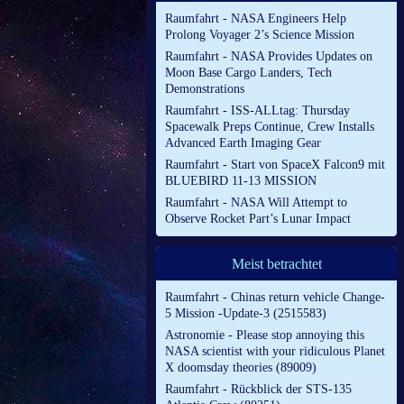
Raumfahrt - NASA Engineers Help
Prolong Voyager 2’s Science Mission
Raumfahrt - NASA Provides Updates on
Moon Base Cargo Landers, Tech
Demonstrations
Raumfahrt - ISS-ALLtag: Thursday
Spacewalk Preps Continue, Crew Installs
Advanced Earth Imaging Gear
Raumfahrt - Start von SpaceX Falcon9 mit
BLUEBIRD 11-13 MISSION
Raumfahrt - NASA Will Attempt to
Observe Rocket Part’s Lunar Impact
Meist betrachtet
Raumfahrt - Chinas return vehicle Change-
5 Mission -Update-3 (2515583)
Astronomie - Please stop annoying this
NASA scientist with your ridiculous Planet
X doomsday theories (89009)
Raumfahrt - Rückblick der STS-135