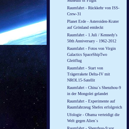
Museum of Flight
Raumfahrt - Rückkehr von ISS-
Crew-31
Planet Erde - Asteroiden-Krater
auf Grönland entdeckt
Raumfahrt - 1.Juli / Kennedy's
50th Anniversary - 1962-2012
Raumfahrt - Fotos von Virgin
Galactics SpaceShipTwo
Gleitflug
Raumfahrt - Start von
Trägerrakete Delta-IV mit
NROL15-Satellit
Raumfahrt - China´s Shenzhou-9
in der Mongolei gelandet
Raumfahrt - Experimente auf
Raumfahrzeug Shefex erfolgreich
Ufologie - Obama verteidigt die
Welt gegen Alien´s
Raumfahrt - Shenzhou-9 vor