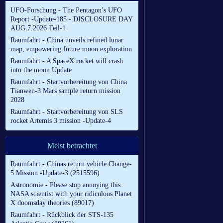
UFO-Forschung - The Pentagon’s UFO
Report -Update-185 - DISCLOSURE DAY
AUG.7.2026 Teil-1
Raumfahrt - China unveils refined lunar
map, empowering future moon exploration
Raumfahrt - A SpaceX rocket will crash
into the moon Update
Raumfahrt - Startvorbereitung von China
Tianwen-3 Mars sample return mission
2028
Raumfahrt - Startvorbereitung von SLS
rocket Artemis 3 mission -Update-4
Meist betrachtet
Raumfahrt - Chinas return vehicle Change-
5 Mission -Update-3 (2515596)
Astronomie - Please stop annoying this
NASA scientist with your ridiculous Planet
X doomsday theories (89017)
Raumfahrt - Rückblick der STS-135