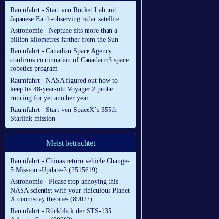
Raumfahrt - Start von Rocket Lab mit
Japanese Earth-observing radar satellite
Astronomie - Neptune sits more than a
billion kilometres farther from the Sun
Raumfahrt - Canadian Space Agency
confirms continuation of Canadarm3 space
robotics program
Raumfahrt - NASA figured out how to
keep its 48-year-old Voyager 2 probe
running for yet another year
Raumfahrt - Start von SpaceX´s 355th
Starlink mission
Meist betrachtet
Raumfahrt - Chinas return vehicle Change-
5 Mission -Update-3 (2515619)
Astronomie - Please stop annoying this
NASA scientist with your ridiculous Planet
X doomsday theories (89027)
Raumfahrt - Rückblick der STS-135