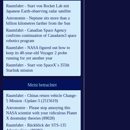
Raumfahrt - Start von Rocket Lab mit
Japanese Earth-observing radar satellite
Astronomie - Neptune sits more than a
billion kilometres farther from the Sun
Raumfahrt - Canadian Space Agency
confirms continuation of Canadarm3 space
robotics program
Raumfahrt - NASA figured out how to
keep its 48-year-old Voyager 2 probe
running for yet another year
Raumfahrt - Start von SpaceX´s 355th
Starlink mission
Meist betrachtet
Raumfahrt - Chinas return vehicle Change-
5 Mission -Update-3 (2515619)
Astronomie - Please stop annoying this
NASA scientist with your ridiculous Planet
X doomsday theories (89028)
Raumfahrt - Rückblick der STS-135