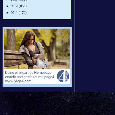
►
2012 (883)
►
2011 (172)