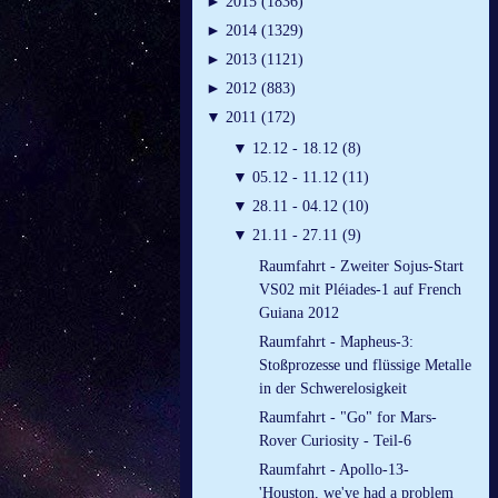
►
2015 (1836)
►
2014 (1329)
►
2013 (1121)
►
2012 (883)
▼
2011 (172)
▼
12.12 - 18.12 (8)
▼
05.12 - 11.12 (11)
▼
28.11 - 04.12 (10)
▼
21.11 - 27.11 (9)
Raumfahrt - Zweiter Sojus-Start
VS02 mit Pléiades-1 auf French
Guiana 2012
Raumfahrt - Mapheus-3:
Stoßprozesse und flüssige Metalle
in der Schwerelosigkeit
Raumfahrt - "Go" for Mars-
Rover Curiosity - Teil-6
Raumfahrt - Apollo-13-
'Houston, we've had a problem