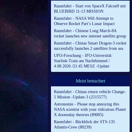
Raumfahrt - Start von SpaceX Falcon9 mit
BLUEBIRD 11-13 MISSION
Raumfahrt - NASA Will Attempt to
Observe Rocket Part’s Lunar Impact
Raumfahrt - Chinese Long March-8A
rocket launches new internet satellite group
Raumfahrt - Chinas Smart Dragon-3 rocket
successfully launches 2 satellites from sea
UFO-Forschung - IFO-Universität:
Starlink-Train am Nachthimmel /
4.08.2026 /21:45 MESZ -Update
Meist betrachtet
Raumfahrt - Chinas return vehicle Change-
5 Mission -Update-3 (2515577)
Astronomie - Please stop annoying this
NASA scientist with your ridiculous Planet
X doomsday theories (89005)
Raumfahrt - Rückblick der STS-135
Atlantis-Crew (80239)