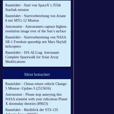
Raumfahrt - Start von SpaceX´s 355th
Starlink mission
Raumfahrt - Startvorbereitung von Ariane
6 mit MTG-12 Mission
Astronomie - Astronomers capture highest-
resolution image ever of the Sun’s surface
Raumfahrt - Startvorbereitung von NASA
SR-1 Freedom spaceship mit Mars Skyfall
helicopters
Raumfahrt - ISS-ALLtag: Astronauts
Complete Spacewalk for Solar Array
Modifications
Meist betrachtet
Raumfahrt - Chinas return vehicle Change-
5 Mission -Update-3 (2515616)
Astronomie - Please stop annoying this
NASA scientist with your ridiculous Planet
X doomsday theories (89023)
Raumfahrt - Rückblick der STS-135