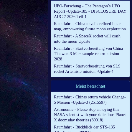
UFO-Forschung - The Pentagon’s UFO
Report -Update-185 - DISCLOSURE DAY
AUG.7.2026 Teil-1
Raumfahrt - China unveils refined lunar
map, empowering future moon exploration
Raumfahrt - A SpaceX rocket will crash
into the moon Update
Raumfahrt - Startvorbereitung von China
Tianwen-3 Mars sample return mission
2028
Raumfahrt - Startvorbereitung von SLS
rocket Artemis 3 mission -Update-4
Meist betrachtet
Raumfahrt - Chinas return vehicle Change-
5 Mission -Update-3 (2515597)
Astronomie - Please stop annoying this
NASA scientist with your ridiculous Planet
X doomsday theories (89018)
Raumfahrt - Rückblick der STS-135