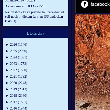
Atlantis-Crew (80271)
Astronomie - SOFIA (71545)
Raumfahrt - Erste private X-Space-Kapsel
soll noch in diesem Jahr an ISS andocken
(64863)
Blogarchiv
►
2026 (1146)
►
2025 (2060)
►
2024 (1891)
►
2023 (1753)
►
2022 (1800)
►
2021 (1792)
►
2020 (2248)
►
2019 (2513)
►
2018 (2160)
►
2017 (1851)
▼
2016 (1944)