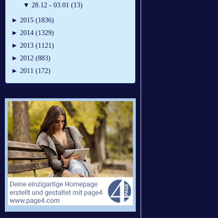
▼
28.12 - 03.01 (13)
►
2015 (1836)
►
2014 (1329)
►
2013 (1121)
►
2012 (883)
►
2011 (172)