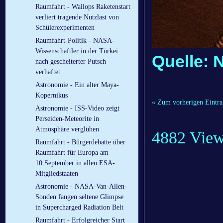
Raumfahrt - Wallops Raketenstart
verliert tragende Nutzlast von
Schülerexperimenten
Raumfahrt-Politik - NASA-
Wissenschaftler in der Türkei
Quelle:
nach gescheiterter Putsch
verhaftet
Astronomie - Ein alter Maya-
Kopernikus
« Zum vorherigen Eintra
Astronomie - ISS-Video zeigt
Perseiden-Meteorite in
Atmosphäre verglühen
4882 Vie
Raumfahrt - Bürgerdebatte über
Raumfahrt für Europa am
10.September in allen ESA-
Mitgliedstaaten
Astronomie - NASA-Van-Allen-
Sonden fangen seltene Glimpse
in Supercharged Radiation Belt
Raumfahrt - Erfolgreicher Start