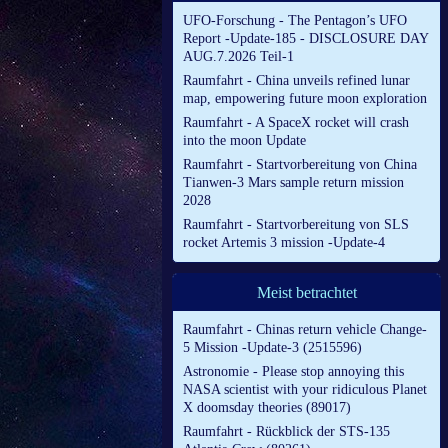
UFO-Forschung - The Pentagon’s UFO
Report -Update-185 - DISCLOSURE DAY
AUG.7.2026 Teil-1
Raumfahrt - China unveils refined lunar
map, empowering future moon exploration
Raumfahrt - A SpaceX rocket will crash
into the moon Update
Raumfahrt - Startvorbereitung von China
Tianwen-3 Mars sample return mission
2028
Raumfahrt - Startvorbereitung von SLS
rocket Artemis 3 mission -Update-4
Meist betrachtet
Raumfahrt - Chinas return vehicle Change-
5 Mission -Update-3 (2515596)
Astronomie - Please stop annoying this
NASA scientist with your ridiculous Planet
X doomsday theories (89017)
Raumfahrt - Rückblick der STS-135