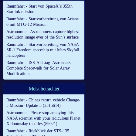
Raumfahrt - Start von SpaceX´s 355th
Starlink mission
Raumfahrt - Startvorbereitung von Ariane
6 mit MTG-12 Mission
Astronomie - Astronomers capture highest-
resolution image ever of the Sun’s surface
Raumfahrt - Startvorbereitung von NASA
SR-1 Freedom spaceship mit Mars Skyfall
helicopters
Raumfahrt - ISS-ALLtag: Astronauts
Complete Spacewalk for Solar Array
Modifications
Meist betrachtet
Raumfahrt - Chinas return vehicle Change-
5 Mission -Update-3 (2515614)
Astronomie - Please stop annoying this
NASA scientist with your ridiculous Planet
X doomsday theories (89021)
Raumfahrt - Rückblick der STS-135