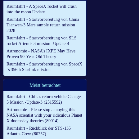
Raumfahrt - A SpaceX rocket will crash
into the moon Update
Raumfahrt - Startvorbereitung von China
Tianwen-3 Mars sample return mission
2028
Raumfahrt - Startvorbereitung von SLS
rocket Artemis 3 mission -Update-4
Astronomie - NASA’s IXPE May Have
Proven 90-Year-Old Theory
Raumfahrt - Startvorbereitung von SpaceX
´s 356th Starlink mission
Meist betrachtet
Raumfahrt - Chinas return vehicle Change-
5 Mission -Update-3 (2515592)
Astronomie - Please stop annoying this
NASA scientist with your ridiculous Planet
X doomsday theories (89014)
Raumfahrt - Rückblick der STS-135
Atlantis-Crew (80257)