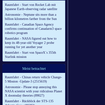
Raumfahrt - Start von Rocket Lab mit
Japanese Earth-observing radar satellite
Astronomie - Neptune sits more than a
billion kilometres farther from the Sun
Raumfahrt - Canadian Space Agency
confirms continuation of Canadarm3 space
robotics program
Raumfahrt - NASA figured out how to
keep its 48-year-old Voyager 2 probe
running for yet another year
Raumfahrt - Start von SpaceX´s 355th
Starlink mission
Meist betrachtet
Raumfahrt - Chinas return vehicle Change-
5 Mission -Update-3 (2515619)
Astronomie - Please stop annoying this
NASA scientist with your ridiculous Planet
X doomsday theories (89027)
Raumfahrt - Rückblick der STS-135