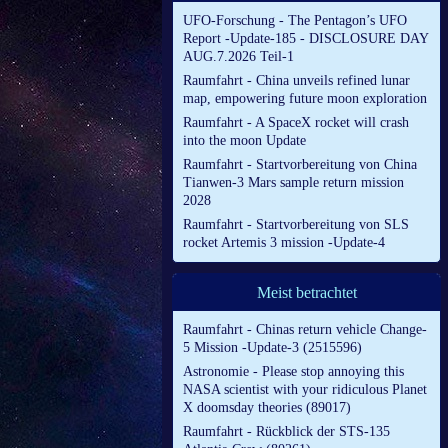
UFO-Forschung - The Pentagon’s UFO
Report -Update-185 - DISCLOSURE DAY
AUG.7.2026 Teil-1
Raumfahrt - China unveils refined lunar
map, empowering future moon exploration
Raumfahrt - A SpaceX rocket will crash
into the moon Update
Raumfahrt - Startvorbereitung von China
Tianwen-3 Mars sample return mission
2028
Raumfahrt - Startvorbereitung von SLS
rocket Artemis 3 mission -Update-4
Meist betrachtet
Raumfahrt - Chinas return vehicle Change-
5 Mission -Update-3 (2515596)
Astronomie - Please stop annoying this
NASA scientist with your ridiculous Planet
X doomsday theories (89017)
Raumfahrt - Rückblick der STS-135