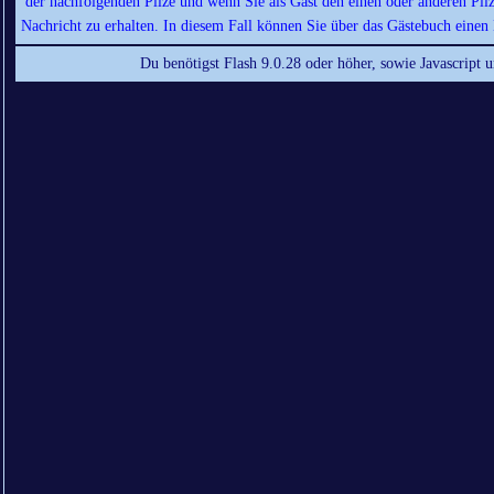
der nachfolgenden Pilze und wenn Sie als Gast den einen oder anderen Pil
Nachricht zu erhalten. In diesem Fall können Sie über das Gästebuch einen 
Du benötigst Flash 9.0.28 oder höher, sowie Javascript 