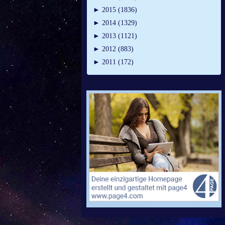
►
2015 (1836)
►
2014 (1329)
►
2013 (1121)
►
2012 (883)
►
2011 (172)