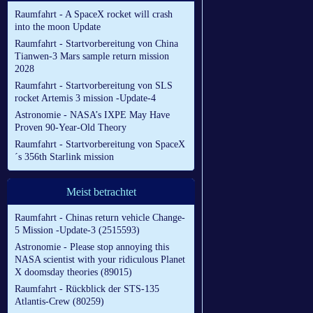
Raumfahrt - A SpaceX rocket will crash
into the moon Update
Raumfahrt - Startvorbereitung von China
Tianwen-3 Mars sample return mission
2028
Raumfahrt - Startvorbereitung von SLS
rocket Artemis 3 mission -Update-4
Astronomie - NASA’s IXPE May Have
Proven 90-Year-Old Theory
Raumfahrt - Startvorbereitung von SpaceX
´s 356th Starlink mission
Meist betrachtet
Raumfahrt - Chinas return vehicle Change-
5 Mission -Update-3 (2515593)
Astronomie - Please stop annoying this
NASA scientist with your ridiculous Planet
X doomsday theories (89015)
Raumfahrt - Rückblick der STS-135
Atlantis-Crew (80259)