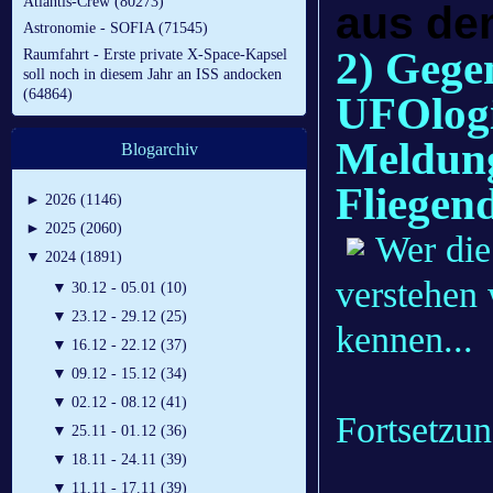
Atlantis-Crew (80273)
aus de
Astronomie - SOFIA (71545)
2) Gege
Raumfahrt - Erste private X-Space-Kapsel
soll noch in diesem Jahr an ISS andocken
(64864)
UFOlog
Meldung
Blogarchiv
Fliegend
►
2026 (1146)
►
2025 (2060)
Wer di
▼
2024 (1891)
verstehen 
▼
30.12 - 05.01 (10)
▼
23.12 - 29.12 (25)
kennen...
▼
16.12 - 22.12 (37)
▼
09.12 - 15.12 (34)
▼
02.12 - 08.12 (41)
Fortsetzun
▼
25.11 - 01.12 (36)
▼
18.11 - 24.11 (39)
▼
11.11 - 17.11 (39)