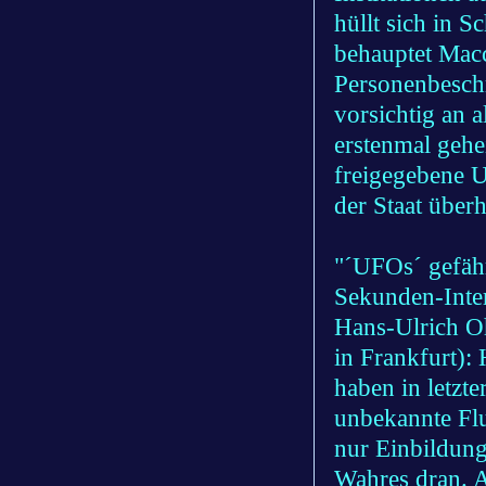
hüllt sich in S
behauptet Macc
Personenbeschr
vorsichtig an a
erstenmal gehe
freigegebene U
der Staat über
"´UFOs´ gefähr
Sekunden-Inte
Hans-Ulrich Oh
in Frankfurt):
haben in letzte
unbekannte Flu
nur Einbildung
Wahres dran. A