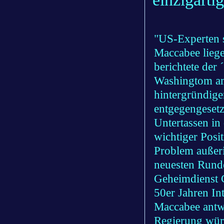
"US-Experten s
Maccabee liege
berichtete de
Washingtom am
hintergründige
entgegengesetz
Untertassen in
wichtiger Posit
Problem außeri
neuesten Runde
Geheimdienst C
50er Jahren In
Maccabee antwo
Regierung würd