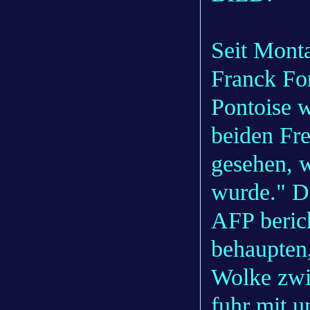
Seit Monta
Franck Fon
Pontoise 
beiden Fr
gesehen, 
wurde." D
AFP berich
behaupten,
Wolke zwi
fuhr mit 