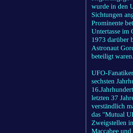
wurde in den 
Sichtungen ang
Prominente bet
Untertasse im
1973 darüber b
Astronaut Gor
beteiligt waren
UFO-Fanatiker 
sechsten Jahrh
16.Jahrhunder
letzten 37 Jah
verständlich m
das "Mutual UF
Zweigstellen i
Maccabee und K