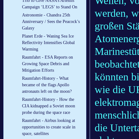
Wellen, v
Trio to Give NASA’s Artemis
Campaign ‘LEGS’ to Stand On
werden, w
Astronomie - Chandra 25th
Anniversary / Sees the Peacock’s
großen Stä
Galaxy
Atomenerg
Planet Erde - Waning Sea Ice
Reflectivity Intensifies Global
Marinestü
Warming
Raumfahrt - ESA Reports on
beobachte
Growing Space Debris and
Mitigation Efforts
könnten bi
Raumfahrt-History - What
became of the flags Apollo
wie die U
astronauts left on the moon?
elektroma
Raumfahrt-History - How the
CIA kidnapped a Soviet moon
menschlich
probe during the space race
Raumfahrt - Airbus looking at
die Untert
opportunities to create scale in
space, satellites