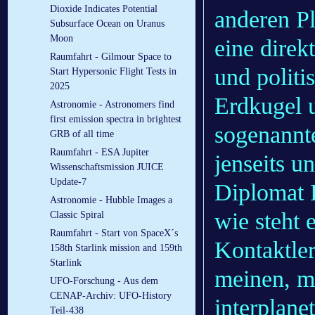
Dioxide Indicates Potential
anderen Pl
Subsurface Ocean on Uranus
Moon
eine dire
Raumfahrt - Gilmour Space to
und politi
Start Hypersonic Flight Tests in
2025
Erdkugel 
Astronomie - Astronomers find
first emission spectra in brightest
sogenannte
GRB of all time
Raumfahrt - ESA Jupiter
jenseits un
Wissenschaftsmission JUICE
Update-7
Diplomat 
Astronomie - Hubble Images a
wie steht 
Classic Spiral
Raumfahrt - Start von SpaceX´s
Kontaktler,
158th Starlink mission and 159th
Starlink
meinen, mi
UFO-Forschung - Aus dem
CENAP-Archiv: UFO-History
interplan
Teil-438