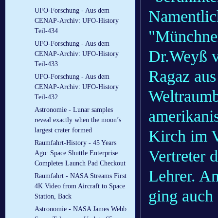
UFO-Forschung - Aus dem
Namentlic
CENAP-Archiv: UFO-History
"Münchner
Teil-434
UFO-Forschung - Aus dem
Dr.Weyß v
CENAP-Archiv: UFO-History
Teil-433
Ragaz aus
UFO-Forschung - Aus dem
CENAP-Archiv: UFO-History
Weltraumbo
Teil-432
Astronomie - Lunar samples
amerikani
reveal exactly when the moon’s
largest crater formed
Kirch im V
Raumfahrt-History - 45 Years
Vertreter 
Ago: Space Shuttle Enterprise
Completes Launch Pad Checkout
Lehrer. A
Raumfahrt - NASA Streams First
4K Video from Aircraft to Space
ging auch
Station, Back
Astronomie - NASA James Webb