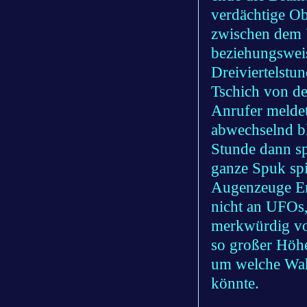
verdächtige Obj
zwischen dem 
beziehungsweis
Dreiviertelstu
Tschich von der
Anrufer meldete
abwechselnd bl
Stunde dann sp
ganze Spuk spi
Augenzeuge Er
nicht an UFOs
merkwürdig vor
so großer Höhe
um welche Wahr
könnte.