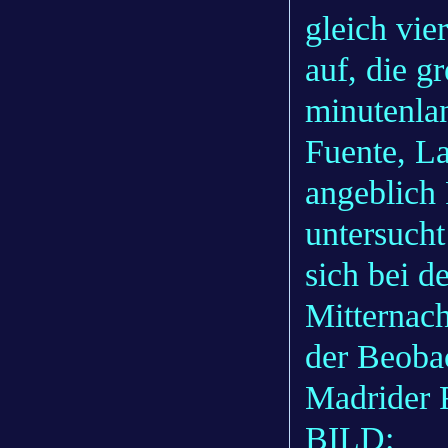
gleich vie
auf, die g
minutenla
Fuente, La
angeblich 
untersucht
sich bei d
Mitternac
der Beoba
Madrider 
BILD: