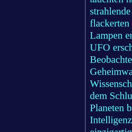
strahlende
flackerten
Lampen er
UFO ersch
Beobachter
Geheimwaf
Wissensch
dem Schlu
Planeten 
Intelligen
einzigarti