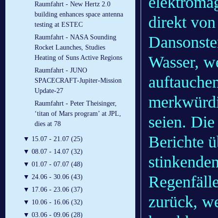
elektroma
Raumfahrt - New Hertz 2.0
building enhances space antenna
direkt von
testing at ESTEC
Dansonsten
Raumfahrt - NASA Sounding
Rocket Launches, Studies
Wasser, w
Heating of Suns Active Regions
Raumfahrt - JUNO
auftauche
SPACECRAFT-Jupiter-Mission
Update-27
merkwürdi
Raumfahrt - Peter Theisinger,
‘titan of Mars program’ at JPL,
seien. Die
dies at 78
Berichte ü
▼
15.07 - 21.07 (25)
▼
08.07 - 14.07 (32)
stinkende
▼
01.07 - 07.07 (48)
Regenfälle
▼
24.06 - 30.06 (43)
▼
17.06 - 23.06 (37)
zurück, w
▼
10.06 - 16.06 (32)
▼
03.06 - 09.06 (28)