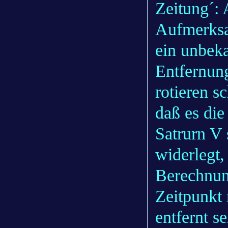
Zeitung´:
Aufmerksa
ein unbeka
Entfernung
rotieren s
daß es die
Satrurn V
widerlegt,
Berechnun
Zeitpunkt
entfernt s