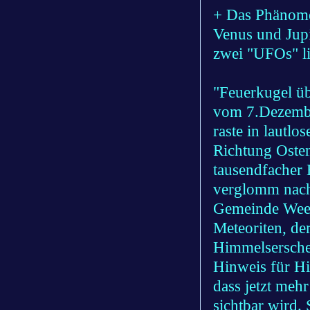
+ Das Phänome
Venus und Jupi
zwei "UFOs" li
"Feuerkugel üb
vom 7.Dezembe
raste in lautl
Richtung Osten,
tausendfacher 
verglomm nach 
Gemeinde Weerb
Meteoriten, de
Himmelsersche
Hinweis für Hi
dass jetzt me
sichtbar wird.