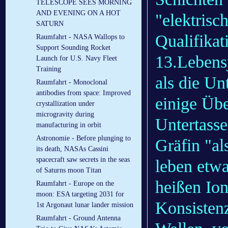
TELESCOPE SEES MORNING
AND EVENING ON A HOT
"elektrisc
SATURN
Qualifikat
Raumfahrt - NASA Wallops to
Support Sounding Rocket
13.Lebens
Launch for U.S. Navy Fleet
Training
als die Un
Raumfahrt - Monoclonal
antibodies from space: Improved
einige Üb
crystallization under
microgravity during
Untertasse
manufacturing in orbit
Astronomie - Before plunging to
Gräfin "al
its death, NASAs Cassini
spacecraft saw secrets in the seas
leben etw
of Saturns moon Titan
heißen Ion
Raumfahrt - Europe on the
moon: ESA targeting 2031 for
Konsisten
1st Argonaut lunar lander mission
Raumfahrt - Ground Antenna