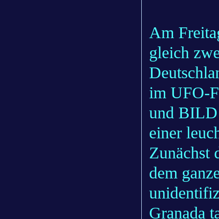
Am Freita
gleich zw
Deutschla
im UFO-Fi
und BILD 
einer leu
Zunächst 
dem ganze
unidentifi
Granada t