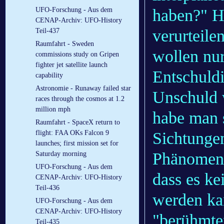
haben?" H
UFO-Forschung - Aus dem
CENAP-Archiv: UFO-History
verurteile
Teil-437
Raumfahrt - Sweden
wollen nur
commissions study on Gripen
fighter jet satellite launch
Entschuld
capability
Astronomie - Runaway failed star
Unschuld w
races through the cosmos at 1.2
million mph
habe man 
Raumfahrt - SpaceX return to
Sichtunge
flight: FAA OKs Falcon 9
launches; first mission set for
Phänomen 
Saturday morning
UFO-Forschung - Aus dem
dass es ke
CENAP-Archiv: UFO-History
Teil-436
werden kan
UFO-Forschung - Aus dem
CENAP-Archiv: UFO-History
"berühmte
Teil-435