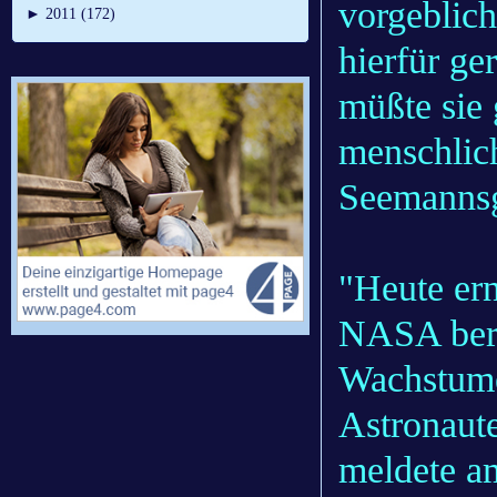
vorgeblich
►
2011 (172)
hierfür ge
müßte sie
menschlich
Seemannsg
"Heute ern
NASA beric
Wachstume
Astronaute
meldete a