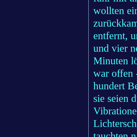
wollten ei
zurückkam
entfernt,
und vier 
Minuten lö
war offen
hundert Be
sie seien 
Vibration
Lichtersc
tauchten n