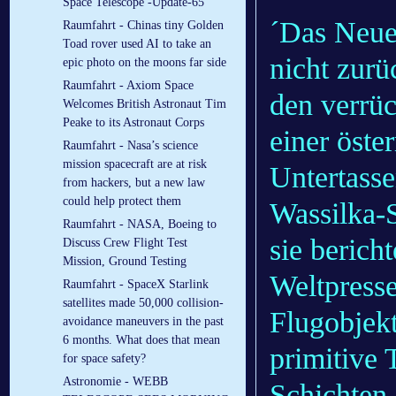
Space Telescope -Update-65
´Das Neue 
Raumfahrt - Chinas tiny Golden
Toad rover used AI to take an
nicht zurü
epic photo on the moons far side
Raumfahrt - Axiom Space
den verrüc
Welcomes British Astronaut Tim
Peake to its Astronaut Corps
einer öste
Raumfahrt - Nasa’s science
mission spacecraft are at risk
Untertass
from hackers, but a new law
could help protect them
Wassilka-
Raumfahrt - NASA, Boeing to
sie berich
Discuss Crew Flight Test
Mission, Ground Testing
Weltpresse
Raumfahrt - SpaceX Starlink
satellites made 50,000 collision-
Flugobjekt
avoidance maneuvers in the past
6 months. What does that mean
primitive 
for space safety?
Astronomie - WEBB
Schichten