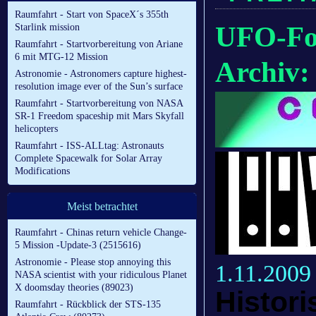
Raumfahrt - Start von SpaceX´s 355th
UFO-Fo
Starlink mission
Raumfahrt - Startvorbereitung von Ariane
6 mit MTG-12 Mission
Archiv:
Astronomie - Astronomers capture highest-
resolution image ever of the Sun’s surface
Raumfahrt - Startvorbereitung von NASA
SR-1 Freedom spaceship mit Mars Skyfall
helicopters
Raumfahrt - ISS-ALLtag: Astronauts
Complete Spacewalk for Solar Array
Modifications
Meist betrachtet
Raumfahrt - Chinas return vehicle Change-
5 Mission -Update-3 (2515616)
Astronomie - Please stop annoying this
1.11.2009
NASA scientist with your ridiculous Planet
X doomsday theories (89023)
Histor
Raumfahrt - Rückblick der STS-135