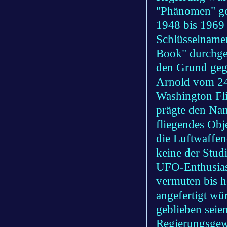
"Phänomen" ge
1948 bis 1969 
Schlüsselnamen
Book" durchgef
den Grund geg
Arnold vom 24
Washington Fli
prägte den Nam
fliegendes Obj
die Luftwaffe
keine der Stud
UFO-Enthusiast
vermuten bis h
angefertigt wü
geblieben seie
Regierungsgew