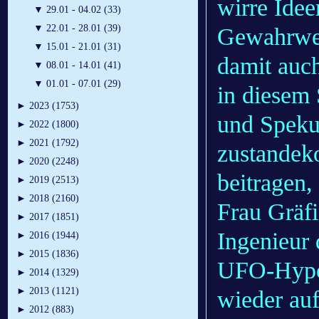
wirre Idee
▼
29.01 - 04.02 (33)
▼
22.01 - 28.01 (39)
Gewahrwer
▼
15.01 - 21.01 (31)
damit auc
▼
08.01 - 14.01 (41)
▼
01.01 - 07.01 (29)
in diesem 
►
2023 (1753)
und Speku
►
2022 (1800)
►
2021 (1792)
zustandek
►
2020 (2248)
beitragen,
►
2019 (2513)
►
2018 (2160)
Frau Gräfi
►
2017 (1851)
Ingenieur 
►
2016 (1944)
►
2015 (1836)
UFO-Hypot
►
2014 (1329)
►
2013 (1121)
wieder au
►
2012 (883)