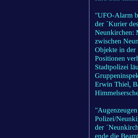
"UFO-Alarm be
der ´Kurier d
Neunkirchen: 
zwischen Neunk
Objekte in der 
Positionen ver
Stadtpolizei l
Gruppeninspekt
Erwin Thiel, B
Himmelserschei
"Augenzeugen 
Polizei/Neunk
der ´Neunkirc
ende die Beamt