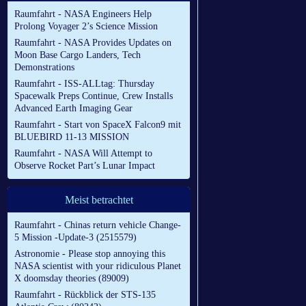
Raumfahrt - NASA Engineers Help
Prolong Voyager 2’s Science Mission
Raumfahrt - NASA Provides Updates on
Moon Base Cargo Landers, Tech
Demonstrations
Raumfahrt - ISS-ALLtag: Thursday
Spacewalk Preps Continue, Crew Installs
Advanced Earth Imaging Gear
Raumfahrt - Start von SpaceX Falcon9 mit
BLUEBIRD 11-13 MISSION
Raumfahrt - NASA Will Attempt to
Observe Rocket Part’s Lunar Impact
Meist betrachtet
Raumfahrt - Chinas return vehicle Change-
5 Mission -Update-3 (2515579)
Astronomie - Please stop annoying this
NASA scientist with your ridiculous Planet
X doomsday theories (89009)
Raumfahrt - Rückblick der STS-135