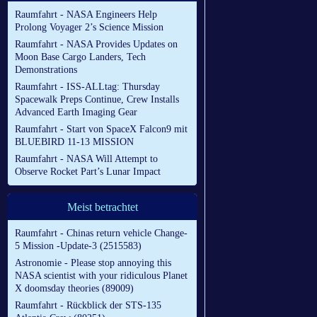
Raumfahrt - NASA Engineers Help
Prolong Voyager 2’s Science Mission
Raumfahrt - NASA Provides Updates on
Moon Base Cargo Landers, Tech
Demonstrations
Raumfahrt - ISS-ALLtag: Thursday
Spacewalk Preps Continue, Crew Installs
Advanced Earth Imaging Gear
Raumfahrt - Start von SpaceX Falcon9 mit
BLUEBIRD 11-13 MISSION
Raumfahrt - NASA Will Attempt to
Observe Rocket Part’s Lunar Impact
Meist betrachtet
Raumfahrt - Chinas return vehicle Change-
5 Mission -Update-3 (2515583)
Astronomie - Please stop annoying this
NASA scientist with your ridiculous Planet
X doomsday theories (89009)
Raumfahrt - Rückblick der STS-135