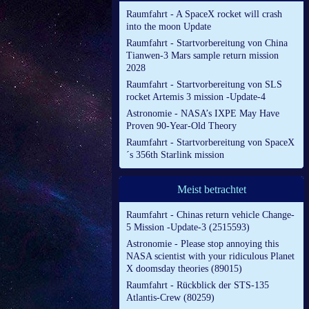
Raumfahrt - A SpaceX rocket will crash
into the moon Update
Raumfahrt - Startvorbereitung von China
Tianwen-3 Mars sample return mission
2028
Raumfahrt - Startvorbereitung von SLS
rocket Artemis 3 mission -Update-4
Astronomie - NASA’s IXPE May Have
Proven 90-Year-Old Theory
Raumfahrt - Startvorbereitung von SpaceX
´s 356th Starlink mission
Meist betrachtet
Raumfahrt - Chinas return vehicle Change-
5 Mission -Update-3 (2515593)
Astronomie - Please stop annoying this
NASA scientist with your ridiculous Planet
X doomsday theories (89015)
Raumfahrt - Rückblick der STS-135
Atlantis-Crew (80259)