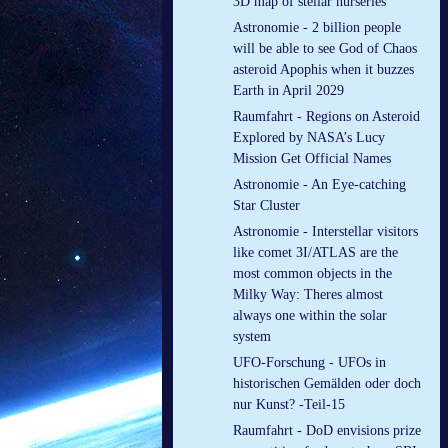
3D map of stellar nurseries
Astronomie - 2 billion people
will be able to see God of Chaos
asteroid Apophis when it buzzes
Earth in April 2029
Raumfahrt - Regions on Asteroid
Explored by NASA’s Lucy
Mission Get Official Names
Astronomie - An Eye-catching
Star Cluster
Astronomie - Interstellar visitors
like comet 3I/ATLAS are the
most common objects in the
Milky Way: Theres almost
always one within the solar
system
UFO-Forschung - UFOs in
historischen Gemälden oder doch
nur Kunst? -Teil-15
Raumfahrt - DoD envisions prize