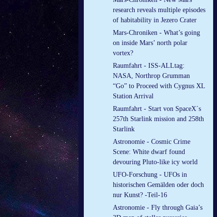
research reveals multiple episodes
of habitability in Jezero Crater
Mars-Chroniken - What’s going
on inside Mars’ north polar
vortex?
Raumfahrt - ISS-ALLtag:
NASA, Northrop Grumman
“Go” to Proceed with Cygnus XL
Station Arrival
Raumfahrt - Start von SpaceX´s
257th Starlink mission and 258th
Starlink
Astronomie - Cosmic Crime
Scene: White dwarf found
devouring Pluto-like icy world
UFO-Forschung - UFOs in
historischen Gemälden oder doch
nur Kunst? -Teil-16
Astronomie - Fly through Gaia’s