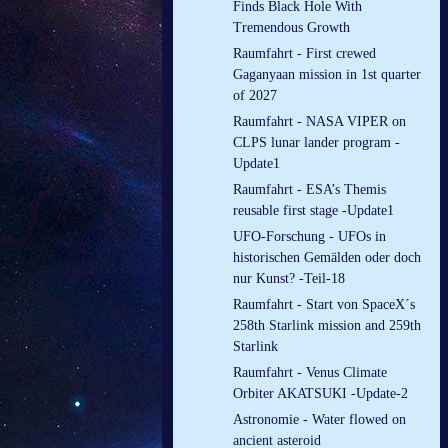
Finds Black Hole With
Tremendous Growth
Raumfahrt - First crewed
Gaganyaan mission in 1st quarter
of 2027
Raumfahrt - NASA VIPER on
CLPS lunar lander program -
Update1
Raumfahrt - ESA’s Themis
reusable first stage -Update1
UFO-Forschung - UFOs in
historischen Gemälden oder doch
nur Kunst? -Teil-18
Raumfahrt - Start von SpaceX´s
258th Starlink mission and 259th
Starlink
Raumfahrt - Venus Climate
Orbiter AKATSUKI -Update-2
Astronomie - Water flowed on
ancient asteroid