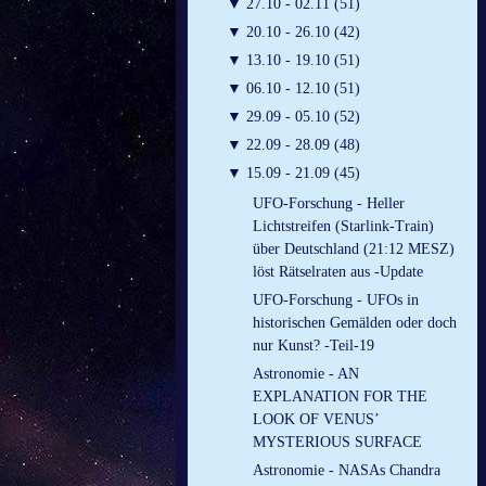
▼
27.10 - 02.11 (51)
▼
20.10 - 26.10 (42)
▼
13.10 - 19.10 (51)
▼
06.10 - 12.10 (51)
▼
29.09 - 05.10 (52)
▼
22.09 - 28.09 (48)
▼
15.09 - 21.09 (45)
UFO-Forschung - Heller
Lichtstreifen (Starlink-Train)
über Deutschland (21:12 MESZ)
löst Rätselraten aus -Update
UFO-Forschung - UFOs in
historischen Gemälden oder doch
nur Kunst? -Teil-19
Astronomie - AN
EXPLANATION FOR THE
LOOK OF VENUS’
MYSTERIOUS SURFACE
Astronomie - NASAs Chandra