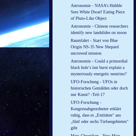
Astronomie - NASA’s Hubble
Sees White Dwarf Eating Piece
of Pluto-Like Object
Astronomie - Chinese researchers
identify new landslides on moon
Raumfahrt - Start von Blue
Origin NS-35 New Shepard
uncrewed mission
Astronomie - Could a primordial
black hole’s last burst explain a
mysteriously energetic neutrino?
UFO-Forschung - UFOs in
historischen Gemälden oder doch
nur Kunst? -Teil-17
UFO-Forschung -
Kongressabgeordneter erklärt
ruhig, dass es „Entitäten“ aus
„fünf oder sechs Tiefseegebieten“
gibt
Mars-Chroniken - New Mars