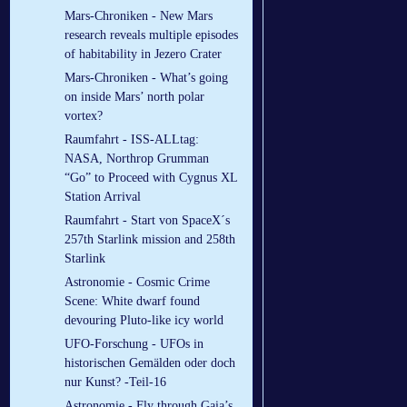
Mars-Chroniken - New Mars
research reveals multiple episodes
of habitability in Jezero Crater
Mars-Chroniken - What’s going
on inside Mars’ north polar
vortex?
Raumfahrt - ISS-ALLtag:
NASA, Northrop Grumman
“Go” to Proceed with Cygnus XL
Station Arrival
Raumfahrt - Start von SpaceX´s
257th Starlink mission and 258th
Starlink
Astronomie - Cosmic Crime
Scene: White dwarf found
devouring Pluto-like icy world
UFO-Forschung - UFOs in
historischen Gemälden oder doch
nur Kunst? -Teil-16
Astronomie - Fly through Gaia’s