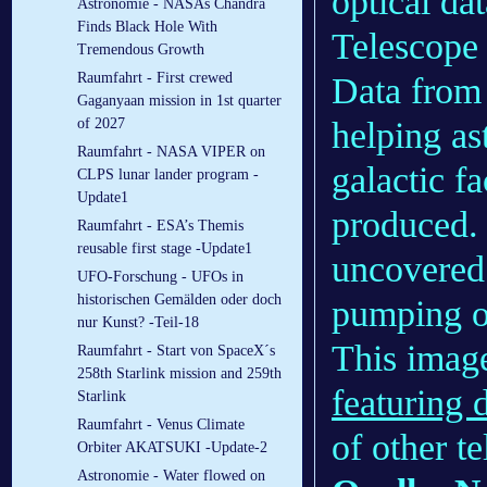
optical d
Astronomie - NASAs Chandra
Finds Black Hole With
Telescope 
Tremendous Growth
Raumfahrt - First crewed
Data from 
Gaganyaan mission in 1st quarter
of 2027
helping as
Raumfahrt - NASA VIPER on
galactic f
CLPS lunar lander program -
Update1
produced.
Raumfahrt - ESA’s Themis
reusable first stage -Update1
uncovered 
UFO-Forschung - UFOs in
historischen Gemälden oder doch
pumping ou
nur Kunst? -Teil-18
This image
Raumfahrt - Start von SpaceX´s
258th Starlink mission and 259th
featuring 
Starlink
Raumfahrt - Venus Climate
of other t
Orbiter AKATSUKI -Update-2
Astronomie - Water flowed on