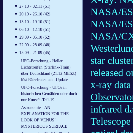
▼
27.10 - 02.11 (51)
NASA/ESA
▼
20.10 - 26.10 (42)
NASA/ESA
▼
13.10 - 19.10 (51)
▼
06.10 - 12.10 (51)
NASA/CXC
▼
29.09 - 05.10 (52)
▼
22.09 - 28.09 (48)
Westerlund
▼
15.09 - 21.09 (45)
star cluste
UFO-Forschung - Heller
Lichtstreifen (Starlink-Train)
released o
über Deutschland (21:12 MESZ)
löst Rätselraten aus -Update
x-ray dat
UFO-Forschung - UFOs in
historischen Gemälden oder doch
Observato
nur Kunst? -Teil-19
infrared 
Astronomie - AN
EXPLANATION FOR THE
Telescope 
LOOK OF VENUS’
MYSTERIOUS SURFACE