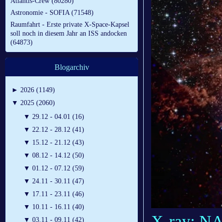
Atlantis-Crew (80280)
Astronomie - SOFIA (71548)
Raumfahrt - Erste private X-Space-Kapsel
soll noch in diesem Jahr an ISS andocken
(64873)
Blogarchiv
►
2026 (1149)
▼
2025 (2060)
▼
29.12 - 04.01 (16)
▼
22.12 - 28.12 (41)
▼
15.12 - 21.12 (43)
▼
08.12 - 14.12 (50)
▼
01.12 - 07.12 (59)
▼
24.11 - 30.11 (47)
▼
17.11 - 23.11 (46)
▼
10.11 - 16.11 (40)
X-ray: N
▼
03.11 - 09.11 (42)