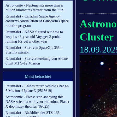
Astronomie - Neptune sits more than a
billion kilometres farther from the Sun
Raumfahrt - Canadian Space Agency
Astrono
confirms continuation of Canadarm3 space
robotics program
Raumfahrt - NASA figured out how to
Cluster
keep its 48-year-old Voyager 2 probe
running for yet another year
18.09.202
Raumfahrt - Start von SpaceX´s 355th
Starlink mission
Raumfahrt - Startvorbereitung von Ariane
6 mit MTG-12 Mission
Meist betrachtet
Raumfahrt - Chinas return vehicle Change-
5 Mission -Update-3 (2515619)
Astronomie - Please stop annoying this
NASA scientist with your ridiculous Planet
X doomsday theories (89025)
Raumfahrt - Rückblick der STS-135