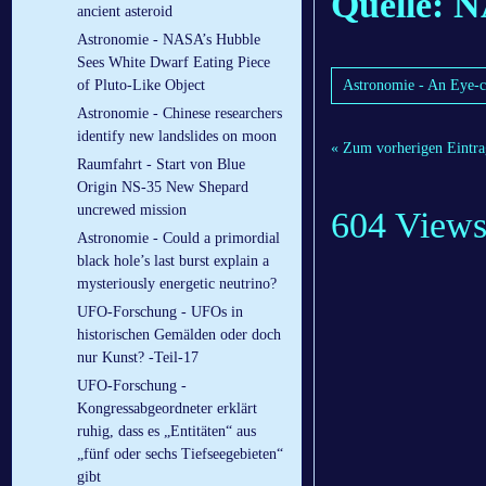
Quelle: 
ancient asteroid
Astronomie - NASA’s Hubble
Sees White Dwarf Eating Piece
of Pluto-Like Object
Astronomie - An Eye-ca
Astronomie - Chinese researchers
identify new landslides on moon
« Zum vorherigen Eintra
Raumfahrt - Start von Blue
Origin NS-35 New Shepard
uncrewed mission
604 View
Astronomie - Could a primordial
black hole’s last burst explain a
mysteriously energetic neutrino?
UFO-Forschung - UFOs in
historischen Gemälden oder doch
nur Kunst? -Teil-17
UFO-Forschung -
Kongressabgeordneter erklärt
ruhig, dass es „Entitäten“ aus
„fünf oder sechs Tiefseegebieten“
gibt