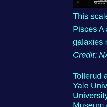
This sca
Pisces A
galaxies 
Credit: 
Tollerud 
Yale Univ
Universit
Museum of