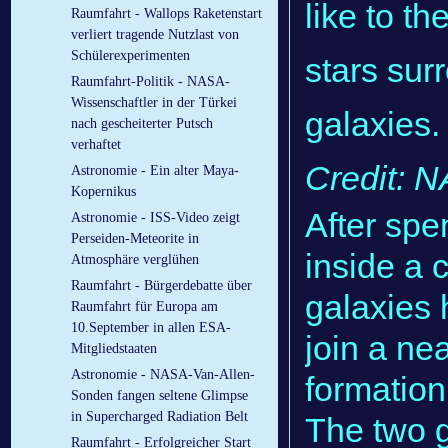
like to th
Raumfahrt - Wallops Raketenstart
verliert tragende Nutzlast von
Schülerexperimenten
stars sur
Raumfahrt-Politik - NASA-
Wissenschaftler in der Türkei
galaxies.
nach gescheiterter Putsch
verhaftet
Credit: N
Astronomie - Ein alter Maya-
Kopernikus
After spe
Astronomie - ISS-Video zeigt
Perseiden-Meteorite in
inside a 
Atmosphäre verglühen
Raumfahrt - Bürgerdebatte über
galaxies 
Raumfahrt für Europa am
10.September in allen ESA-
join a ne
Mitgliedstaaten
Astronomie - NASA-Van-Allen-
formation
Sonden fangen seltene Glimpse
in Supercharged Radiation Belt
The two 
Raumfahrt - Erfolgreicher Start