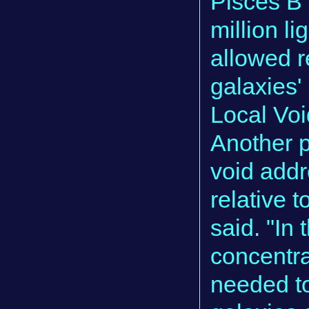
Pisces B 
million li
allowed r
galaxies'
Local Voi
Another p
void addr
relative t
said. "In
concentra
needed to