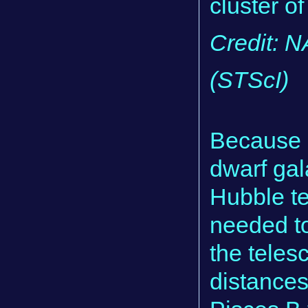
cluster of
Credit: N
(STScI)
Because o
dwarf gala
Hubble te
needed to
the teles
distances