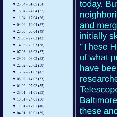
today. Bu
▼
25.04 - 01.05 (34)
▼
18.04 - 24.04 (37)
neighbor
▼
11.04 - 17.04 (26)
and mer
▼
04.04 - 10.04 (37)
▼
28.03 - 03.04 (49)
initially 
▼
21.03 - 27.03 (42)
"These H
▼
14.03 - 20.03 (38)
▼
07.03 - 13.03 (37)
of what p
▼
29.02 - 06.03 (32)
have been
▼
22.02 - 28.02 (38)
▼
15.02 - 21.02 (47)
researche
▼
08.02 - 14.02 (33)
▼
01.02 - 07.02 (35)
Telescope
▼
25.01 - 31.01 (33)
Baltimor
▼
18.01 - 24.01 (36)
▼
11.01 - 17.01 (40)
these and
▼
04.01 - 10.01 (39)