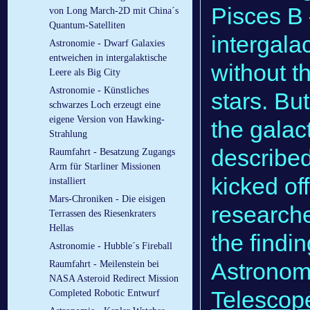
Pisces B 
von Long March-2D mit China´s
Quantum-Satelliten
intergala
Astronomie - Dwarf Galaxies
entweichen in intergalaktische
without t
Leere als Big City
Astronomie - Künstliches
stars. Bu
schwarzes Loch erzeugt eine
eigene Version von Hawking-
the galact
Strahlung
described
Raumfahrt - Besatzung Zugangs
Arm für Starliner Missionen
kicked off
installiert
Mars-Chroniken - Die eisigen
researche
Terrassen des Riesenkraters
Hellas
the findin
Astronomie - Hubble´s Fireball
Astronom
Raumfahrt - Meilenstein bei
NASA Asteroid Redirect Mission
Telescop
Completed Robotic Entwurf