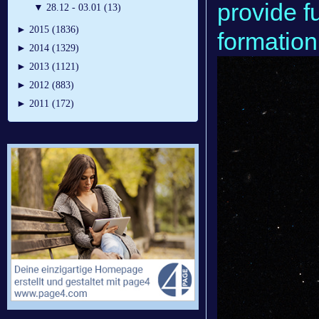
provide f
▼
28.12 - 03.01 (13)
►
2015 (1836)
formation
►
2014 (1329)
►
2013 (1121)
►
2012 (883)
►
2011 (172)