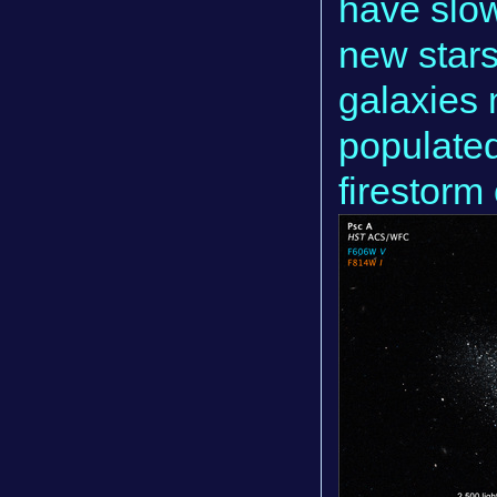
have slow
new stars
galaxies 
populated
firestorm 