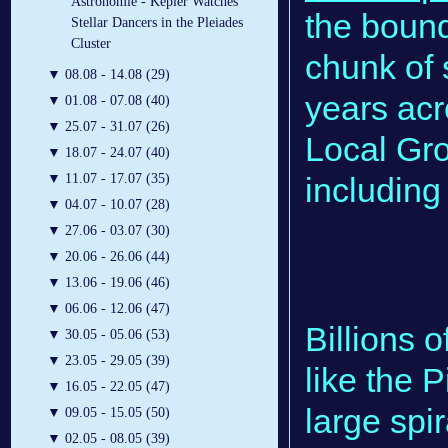
Astronomie - Kepler Watches
the bound
Stellar Dancers in the Pleiades
Cluster
chunk of 
▼
08.08 - 14.08 (29)
years acro
▼
01.08 - 07.08 (40)
▼
25.07 - 31.07 (26)
Local Gr
▼
18.07 - 24.07 (40)
including
▼
11.07 - 17.07 (35)
▼
04.07 - 10.07 (28)
▼
27.06 - 03.07 (30)
▼
20.06 - 26.06 (44)
▼
13.06 - 19.06 (46)
▼
06.06 - 12.06 (47)
Billions 
▼
30.05 - 05.06 (53)
▼
23.05 - 29.05 (39)
like the 
▼
16.05 - 22.05 (47)
large spir
▼
09.05 - 15.05 (50)
▼
02.05 - 08.05 (39)