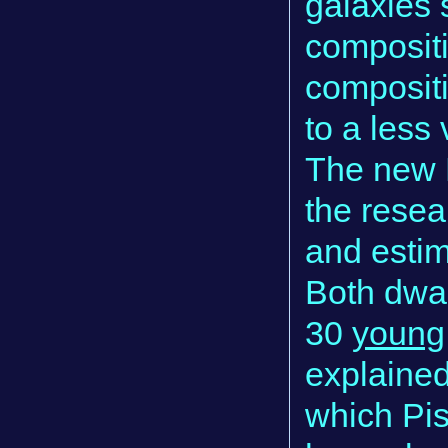
galaxies 
compositi
compositi
to a less 
The new 
the resea
and estim
Both dwar
30
young,
explained
which Pi