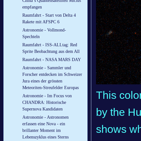
China´s Quantensatelliten Micius
empfangen
Raumfahrt - Start von Delta 4
Rakete mit AFSPC 6
Astronomie - Vollmond-
Spechteln
Raumfahrt - ISS-ALLtag: Red
Sprite Beobachtung aus dem All
Raumfahrt - NASA MARS DAY
Astronomie - Sammler und
Forscher entdecken im Schweizer
Jura eines der grössten
Meteoriten-Streufelder Europas
This colo
Astronomie - Im Focus von
CHANDRA: Historische
by the H
Supernova Kandidaten
Astronomie - Astronomen
erfassen eine Nova - ein
shows wh
brillanter Moment im
Lebenszyklus eines Sterns