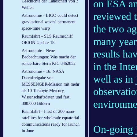
on ESA an
Geschichte der Landschaft von 3
Welten
reviewed t
Astronomie - LIGO could detect
gravitational waves’ permanent
the two ag
space-time warp
Raumfahrt - SLS Raumschiff
many years
ORION Update-18
results ha
Astronomie - Neue
Beobachtungen: Was macht der
in the Int
sonderbare Stern KIC 8462852
Astronomie - 16. NASA
well as in 
Datenfreigabe von
MESSENGER-Mission mit mehr
observatio
als 10 Terabyte Mercury-
Wissenschaftsdaten und fast
environmen
300.000 Bildern
Raumfahrt - First of 200 nano-
satellites for wholesale equatorial
communications ready for launch
On-going 
in June