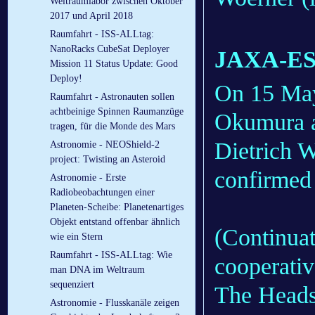
Weltraumlabor zwischen Oktober
2017 und April 2018
Raumfahrt - ISS-ALLtag:
NanoRacks CubeSat Deployer
JAXA-ESA
Mission 11 Status Update: Good
Deploy!
On 15 May
Raumfahrt - Astronauten sollen
achtbeinige Spinnen Raumanzüge
Okumura a
tragen, für die Monde des Mars
Dietrich W
Astronomie - NEOShield-2
project: Twisting an Asteroid
confirmed
Astronomie - Erste
Radiobeobachtungen einer
Planeten-Scheibe: Planetenartiges
Objekt entstand offenbar ähnlich
(Continuat
wie ein Stern
Raumfahrt - ISS-ALLtag: Wie
cooperativ
man DNA im Weltraum
sequenziert
The Heads 
Astronomie - Flusskanäle zeigen