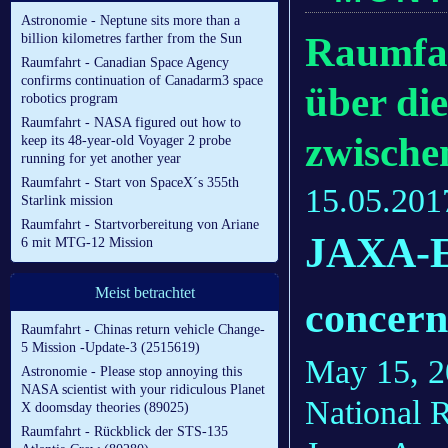
Astronomie - Neptune sits more than a
Raumfah
billion kilometres farther from the Sun
Raumfahrt - Canadian Space Agency
confirms continuation of Canadarm3 space
über di
robotics program
Raumfahrt - NASA figured out how to
zwisch
keep its 48-year-old Voyager 2 probe
running for yet another year
Raumfahrt - Start von SpaceX´s 355th
15.05.201
Starlink mission
Raumfahrt - Startvorbereitung von Ariane
JAXA-E
6 mit MTG-12 Mission
Meist betrachtet
concern
Raumfahrt - Chinas return vehicle Change-
5 Mission -Update-3 (2515619)
May 15, 2
Astronomie - Please stop annoying this
NASA scientist with your ridiculous Planet
National 
X doomsday theories (89025)
Raumfahrt - Rückblick der STS-135