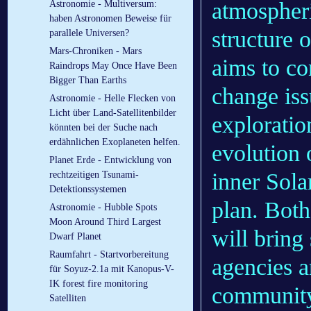
atmospheri
Astronomie - Multiversum:
haben Astronomen Beweise für
structure o
parallele Universen?
Mars-Chroniken - Mars
aims to con
Raindrops May Once Have Been
Bigger Than Earths
change is
Astronomie - Helle Flecken von
Licht über Land-Satellitenbilder
exploratio
könnten bei der Suche nach
erdähnlichen Exoplaneten helfen.
evolution 
Planet Erde - Entwicklung von
inner Sola
rechtzeitigen Tsunami-
Detektionssystemen
plan. Both
Astronomie - Hubble Spots
Moon Around Third Largest
will bring 
Dwarf Planet
Raumfahrt - Startvorbereitung
agencies an
für Soyuz-2.1a mit Kanopus-V-
IK forest fire monitoring
communit
Satelliten