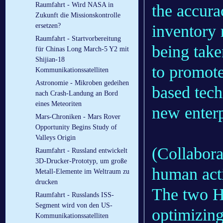
Raumfahrt - Wird NASA in
the accur
Zukunft die Missionskontrolle
inventory 
ersetzen?
Raumfahrt - Startvorbereitung
being take
für Chinas Long March-5 Y2 mit
Shijian-18
to promote
Kommunikationssatelliten
Astronomie - Mikroben gedeihen
based tech
nach Crash-Landung an Bord
eines Meteoriten
new enterp
Mars-Chroniken - Mars Rover
Opportunity Begins Study of
Valleys Origin
(Collabora
Raumfahrt - Russland entwickelt
3D-Drucker-Prototyp, um große
human acti
Metall-Elemente im Weltraum zu
drucken
The two He
Raumfahrt - Russlands ISS-
Segment wird von den US-
optimizing
Kommunikationssatelliten