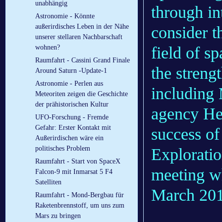
unabhängig
through in
Astronomie - Könnte
außerirdisches Leben in der Nähe
consider t
unserer stellaren Nachbarschaft
field of s
wohnen?
Raumfahrt - Cassini Grand Finale
the streng
Around Saturn -Update-1
Astronomie - Perlen aus
including 
Meteoriten zeigen die Geschichte
der prähistorischen Kultur
agency Hea
UFO-Forschung - Fremde
Gefahr: Erster Kontakt mit
success of
Außerirdischen wäre ein
politisches Problem
Exploratio
Raumfahrt - Start von SpaceX
meeting wh
Falcon-9 mit Inmarsat 5 F4
Satelliten
March 20
Raumfahrt - Mond-Bergbau für
Raketenbrennstoff, um uns zum
Mars zu bringen