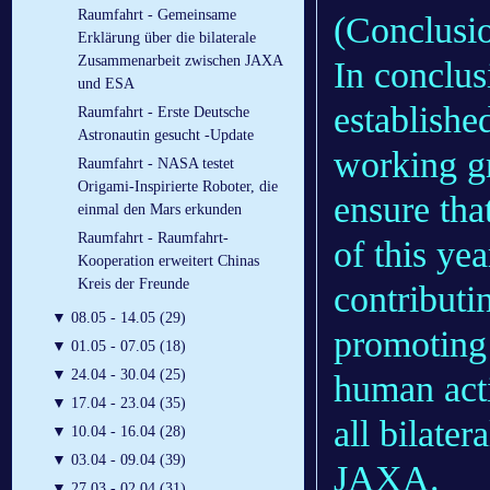
Raumfahrt - Gemeinsame
(Conclusi
Erklärung über die bilaterale
Zusammenarbeit zwischen JAXA
In conclus
und ESA
establish
Raumfahrt - Erste Deutsche
Astronautin gesucht -Update
working gr
Raumfahrt - NASA testet
Origami-Inspirierte Roboter, die
ensure tha
einmal den Mars erkunden
Raumfahrt - Raumfahrt-
of this ye
Kooperation erweitert Chinas
Kreis der Freunde
contributi
▼
08.05 - 14.05 (29)
promoting 
▼
01.05 - 07.05 (18)
▼
24.04 - 30.04 (25)
human acti
▼
17.04 - 23.04 (35)
all bilate
▼
10.04 - 16.04 (28)
▼
03.04 - 09.04 (39)
JAXA.
▼
27.03 - 02.04 (31)