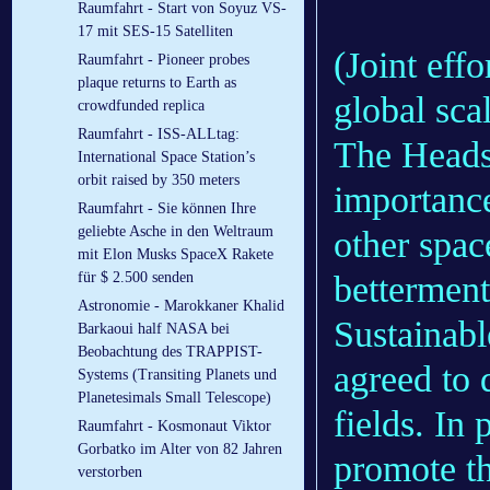
Raumfahrt - Start von Soyuz VS-
17 mit SES-15 Satelliten
(Joint eff
Raumfahrt - Pioneer probes
plaque returns to Earth as
global sca
crowdfunded replica
Raumfahrt - ISS-ALLtag:
The Heads 
International Space Station’s
orbit raised by 350 meters
importance
Raumfahrt - Sie können Ihre
geliebte Asche in den Weltraum
other spac
mit Elon Musks SpaceX Rakete
betterment
für $ 2.500 senden
Astronomie - Marokkaner Khalid
Sustainab
Barkaoui half NASA bei
Beobachtung des TRAPPIST-
agreed to 
Systems (Transiting Planets und
Planetesimals Small Telescope)
fields. In
Raumfahrt - Kosmonaut Viktor
Gorbatko im Alter von 82 Jahren
promote th
verstorben