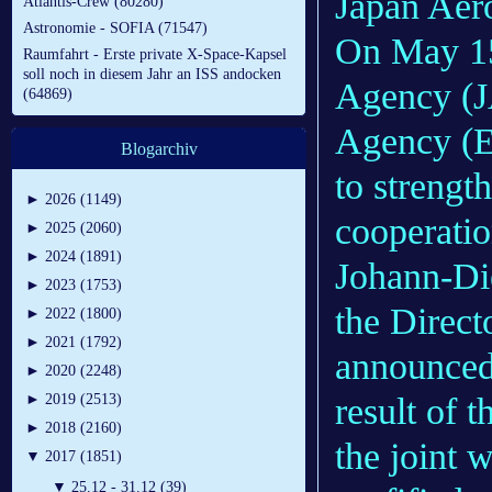
Japan Aer
Atlantis-Crew (80280)
Astronomie - SOFIA (71547)
On May 15
Raumfahrt - Erste private X-Space-Kapsel
soll noch in diesem Jahr an ISS andocken
Agency (J
(64869)
Agency (E
Blogarchiv
to strengt
►
2026 (1149)
cooperatio
►
2025 (2060)
►
2024 (1891)
Johann-Die
►
2023 (1753)
the Direc
►
2022 (1800)
►
2021 (1792)
announced 
►
2020 (2248)
result of 
►
2019 (2513)
►
2018 (2160)
the joint 
▼
2017 (1851)
▼
25.12 - 31.12 (39)