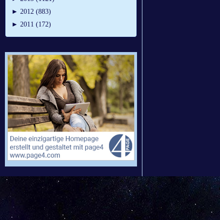
►
2012 (883)
►
2011 (172)