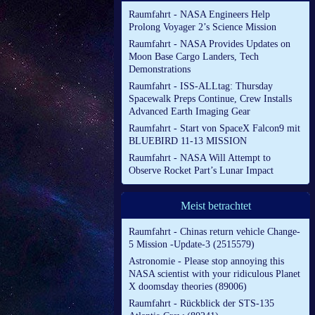
Raumfahrt - NASA Engineers Help
Prolong Voyager 2’s Science Mission
Raumfahrt - NASA Provides Updates on
Moon Base Cargo Landers, Tech
Demonstrations
Raumfahrt - ISS-ALLtag: Thursday
Spacewalk Preps Continue, Crew Installs
Advanced Earth Imaging Gear
Raumfahrt - Start von SpaceX Falcon9 mit
BLUEBIRD 11-13 MISSION
Raumfahrt - NASA Will Attempt to
Observe Rocket Part’s Lunar Impact
Meist betrachtet
Raumfahrt - Chinas return vehicle Change-
5 Mission -Update-3 (2515579)
Astronomie - Please stop annoying this
NASA scientist with your ridiculous Planet
X doomsday theories (89006)
Raumfahrt - Rückblick der STS-135