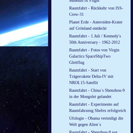
Museum of Flight
Raumfahrt - Rückkehr von ISS-
Crew-31
Planet Erde - Asteroiden-Krater
auf Grönland entdeckt
Raumfahrt - 1.Juli / Kennedy's
50th Anniversary - 1962-2012
Raumfahrt - Fotos von Virgin
Galactics SpaceShipTwo
Gleitflug
Raumfahrt - Start von
Trägerrakete Delta-IV mit
NROL15-Satellit
Raumfahrt - China´s Shenzhou-9
in der Mongolei gelandet
Raumfahrt - Experimente auf
Raumfahrzeug Shefex erfolgreich
Ufologie - Obama verteidigt die
Welt gegen Alien´s
Raumfahrt - Shenzhou-9 vor