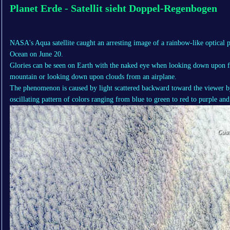
Planet Erde - Satellit sieht Doppel-Regenbogen
NASA's Aqua satellite caught an arresting image of a rainbow-like optical 
Ocean on June 20.
Glories can be seen on Earth with the naked eye when looking down upon f
mountain or looking down upon clouds from an airplane.
The phenomenon is caused by light scattered backward toward the viewer by
oscillating pattern of colors ranging from blue to green to red to purple and