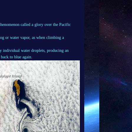
phenomenon called a glory over the Pacific
og or water vapor, as when climbing a
 individual water droplets, producing an
 back to blue again.