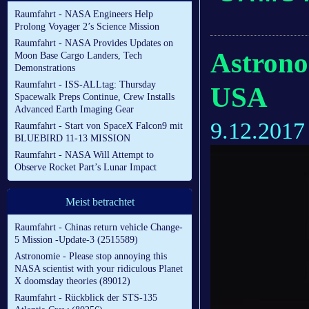
Raumfahrt - NASA Engineers Help
Prolong Voyager 2’s Science Mission
Raumfahrt - NASA Provides Updates on
Astrono
Moon Base Cargo Landers, Tech
Demonstrations
Raumfahrt - ISS-ALLtag: Thursday
USA
Spacewalk Preps Continue, Crew Installs
Advanced Earth Imaging Gear
9.12.2017
Raumfahrt - Start von SpaceX Falcon9 mit
BLUEBIRD 11-13 MISSION
Raumfahrt - NASA Will Attempt to
Observe Rocket Part’s Lunar Impact
Meist betrachtet
Raumfahrt - Chinas return vehicle Change-
5 Mission -Update-3 (2515589)
Astronomie - Please stop annoying this
NASA scientist with your ridiculous Planet
X doomsday theories (89012)
Raumfahrt - Rückblick der STS-135