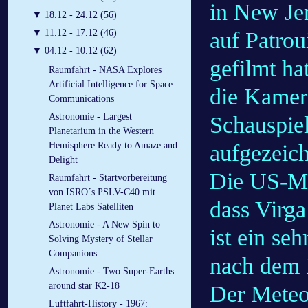
in New Je
▼
18.12 - 24.12 (56)
auf Patroui
▼
11.12 - 17.12 (46)
▼
04.12 - 10.12 (62)
gefilmt hat
Raumfahrt - NASA Explores
Artificial Intelligence for Space
die Kamer
Communications
Astronomie - Largest
Schauspie
Planetarium in the Western
aufgezeich
Hemisphere Ready to Amaze and
Delight
Die US-Met
Raumfahrt - Startvorbereitung
von ISRO´s PSLV-C40 mit
dass Virga
Planet Labs Satelliten
Astronomie - A New Spin to
ist ein se
Solving Mystery of Stellar
Companions
nach dem E
Astronomie - Two Super-Earths
around star K2-18
Der Meteo
Luftfahrt-History - 1967: