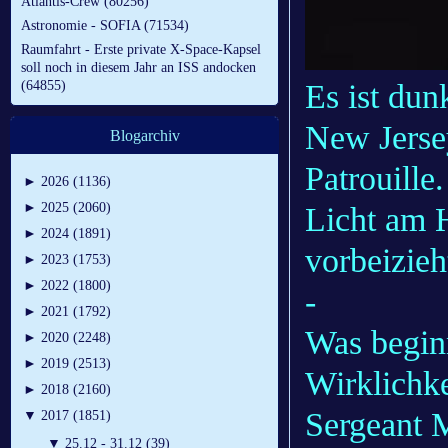
Atlantis-Crew (80256)
Astronomie - SOFIA (71534)
Raumfahrt - Erste private X-Space-Kapsel
soll noch in diesem Jahr an ISS andocken
Es ist dun
(64855)
New Jersey
Blogarchiv
Patrouille.
►
2026 (1136)
►
2025 (2060)
Licht am 
►
2024 (1891)
vorbeizieht
►
2023 (1753)
►
2022 (1800)
-
►
2021 (1792)
Was beginn
►
2020 (2248)
►
2019 (2513)
Wirklichke
►
2018 (2160)
Sergeant 
▼
2017 (1851)
▼
25.12 - 31.12 (39)