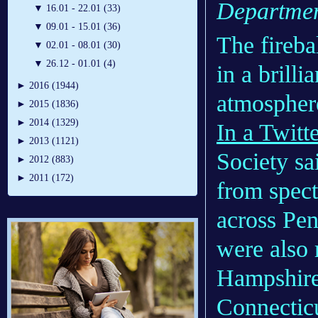
Departme
▼
16.01 - 22.01 (33)
▼
09.01 - 15.01 (36)
The fireba
▼
02.01 - 08.01 (30)
▼
26.12 - 01.01 (4)
in a brilli
►
2016 (1944)
atmospher
►
2015 (1836)
►
2014 (1329)
In a Twitt
►
2013 (1121)
Society sa
►
2012 (883)
►
2011 (172)
from spect
across Pen
were also 
Hampshire
Connecticu