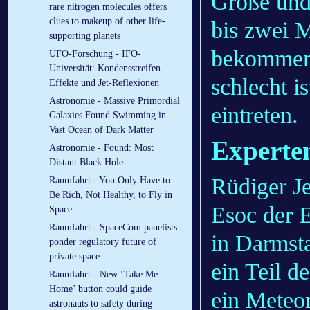
Größe und 
rare nitrogen molecules offers
clues to makeup of other life-
bis zwei 
supporting planets
bekommen w
UFO-Forschung - IFO-
Universität: Kondensstreifen-
schlecht i
Effekte und Jet-Reflexionen
Astronomie - Massive Primordial
eintreten.
Galaxies Found Swimming in
Vast Ocean of Dark Matter
Experte
Astronomie - Found: Most
Distant Black Hole
Rüdiger J
Raumfahrt - You Only Have to
Be Rich, Not Healthy, to Fly in
Esoc der 
Space
Raumfahrt - SpaceCom panelists
in Darmsta
ponder regulatory future of
private space
ein Teil d
Raumfahrt - New ‘Take Me
Home’ button could guide
ein Meteor
astronauts to safety during