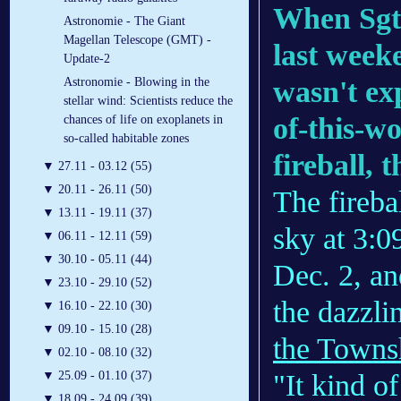
When Sgt.
Astronomie - The Giant
Magellan Telescope (GMT) -
last week
Update-2
wasn't ex
Astronomie - Blowing in the
stellar wind: Scientists reduce the
of-this-w
chances of life on exoplanets in
so-called habitable zones
fireball, 
▼
27.11 - 03.12 (55)
▼
20.11 - 26.11 (50)
The fireba
▼
13.11 - 19.11 (37)
sky at 3:
▼
06.11 - 12.11 (59)
▼
30.10 - 05.11 (44)
Dec. 2, an
▼
23.10 - 29.10 (52)
the dazzli
▼
16.10 - 22.10 (30)
▼
09.10 - 15.10 (28)
the Towns
▼
02.10 - 08.10 (32)
"It kind o
▼
25.09 - 01.10 (37)
▼
18.09 - 24.09 (39)