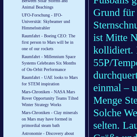
Between Solar Storms and
Animal Beachings
Grund für
UFO-Forschung - IFO-
Sternschn
Universität: Skybeamer und
Himmelsstrahler
ist Mitte 
Raumfahrt - Boeing CEO: The
first person to Mars will be in
kollidier
one of our rockets
Raumfahrt - Millennium Space
55P/Tempe
Systems Celebrates Six Months
of On-Orbit Performance
durchquert
Raumfahrt - UAE looks to Mars
for STEM inspiration
einmal – u
Mars-Chroniken - NASA Mars
Menge St
Rover Opportunity Teams Tilted
Winter Strategy Works
Solche Wel
Mars-Chroniken - Clay minerals
on Mars may have formed in
selten. La
primordial steam bath
Astronomie - Discovery about