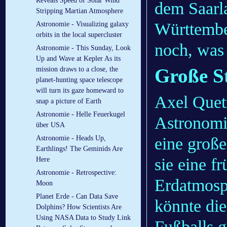
Reveals Speed of Solar Wind
dem Saarl
Stripping Martian Atmosphere
Württembe
Astronomie - Visualizing galaxy
orbits in the local supercluster
noch, was
Astronomie - This Sunday, Look
Up and Wave at Kepler As its
Große S
mission draws to a close, the
planet-hunting space telescope
will turn its gaze homeward to
Axel Quet
snap a picture of Earth
Astronomie - Helle Feuerkugel
Astronomie
über USA
eine groß
Astronomie - Heads Up,
Earthlings! The Geminids Are
sie eine f
Here
Astronomie - Retrospective:
Erdatmosp
Moon
Planet Erde - Can Data Save
könnte die
Dolphins? How Scientists Are
Using NASA Data to Study Link
Fußballs 