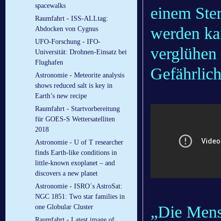
spacewalks
einem Ste
Raumfahrt - ISS-ALLtag:
werden kan
Abdocken von Cygnus
UFO-Forschung - IFO-
verglühen 
Universität: Drohnen-Einsatz bei
Flughafen
Gefährlich
Astronomie - Meteorite analysis
shows reduced salt is key in
Earth’s new recipe
Raumfahrt - Startvorbereitung
für GOES-S Wettersatelliten
2018
Astronomie - U of T researcher
finds Earth-like conditions in
little-known exoplanet – and
discovers a new planet
Astronomie - ISRO´s AstroSat:
NGC 1851: Two star families in
„Die Mens
one Globular Cluster
Raumfahrt - Latest image of