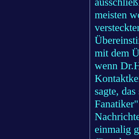
ausschlie
meisten wo
versteckt
Übereinst
mit dem Ü
wenn Dr.H
Kontaktker
sagte, das
Fanatiker"
Nachricht
einmalig g