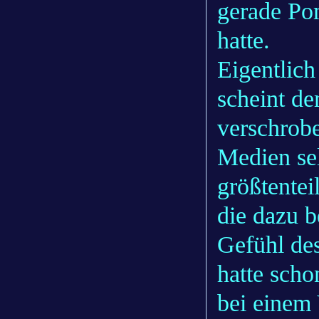
gerade Po
hatte.
Eigentlich
scheint d
verschrobe
Medien sel
größtentei
die dazu b
Gefühl de
hatte scho
bei einem