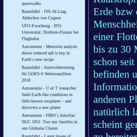
spacewalks
Erde bzw d
Raumfahrt - ISS-ALLtag:
Abdocken von Cygnus
Menschhei
UFO-Forschung - IFO-
Universität: Drohnen-Einsatz bei
einer Flot
Flughafen
bis zu 30 
Astronomie - Meteorite analysis
shows reduced salt is key in
schon seit
Earth’s new recipe
Raumfahrt - Startvorbereitung
befinden u
für GOES-S Wettersatelliten
2018
Informati
Astronomie - U of T researcher
finds Earth-like conditions in
anderen Pl
little-known exoplanet – and
discovers a new planet
natürlich
Astronomie - ISRO´s AstroSat:
scheint g
NGC 1851: Two star families in
one Globular Cluster
zu bereite
Raumfahrt - Latest image of