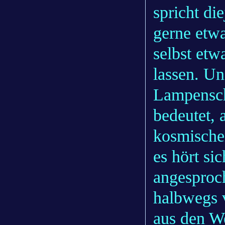
spricht di
gerne etwa
selbst etw
lassen. Un
Lampensch
bedeutet, 
kosmische
es hört si
angesproc
halbwegs v
aus den We