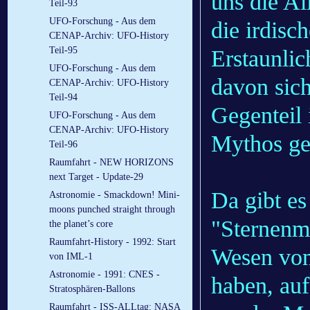
uns die Al
Teil-93
UFO-Forschung - Aus dem
die irdisc
CENAP-Archiv: UFO-History
Teil-95
Erstaunlic
UFO-Forschung - Aus dem
davon sic
CENAP-Archiv: UFO-History
Teil-94
Gegenteil
UFO-Forschung - Aus dem
CENAP-Archiv: UFO-History
Mythos ge
Teil-96
Raumfahrt - NEW HORIZONS
next Target - Update-29
Da gibt es
Astronomie - Smackdown! Mini-
moons punched straight through
"Sternenm
the planet’s core
Raumfahrt-History - 1992: Start
Wesen von
von IML-1
Astronomie - 1991: CNES -
haben, au
Stratosphären-Ballons
Raumfahrt - ISS-ALLtag: NASA