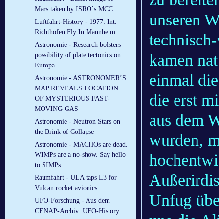
Mars taken by ISRO´s MCC
unseren W
Luftfahrt-History - 1977: Int.
Richthofen Fly In Mannheim
technisch-
Astronomie - Research bolsters
kamen natü
possibility of plate tectonics on
Europa
einmal di
Astronomie - ASTRONOMER’S
MAP REVEALS LOCATION
die erst mi
OF MYSTERIOUS FAST-
MOVING GAS
aus dem W
Astronomie - Neutron Stars on
the Brink of Collapse
wurden, m
Astronomie - MACHOs are dead.
hochentwic
WIMPs are a no-show. Say hello
to SIMPs.
Außerirdi
Raumfahrt - ULA taps L3 for
Vulcan rocket avionics
Unfug übe
UFO-Forschung - Aus dem
CENAP-Archiv: UFO-History