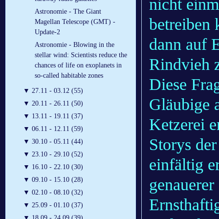
nicht einm
Astronomie - The Giant
betreiben
Magellan Telescope (GMT) -
Update-2
dann auf E
Astronomie - Blowing in the
stellar wind: Scientists reduce the
Rindvieh z
chances of life on exoplanets in
so-called habitable zones
Diese Frag
▼
27.11 - 03.12 (55)
Gläubige a
▼
20.11 - 26.11 (50)
▼
13.11 - 19.11 (37)
Ketzerei 
▼
06.11 - 12.11 (59)
Storys der
▼
30.10 - 05.11 (44)
▼
23.10 - 29.10 (52)
einfältig e
▼
16.10 - 22.10 (30)
genauerer
▼
09.10 - 15.10 (28)
▼
02.10 - 08.10 (32)
Ernsthafti
▼
25.09 - 01.10 (37)
▼
18.09 - 24.09 (39)