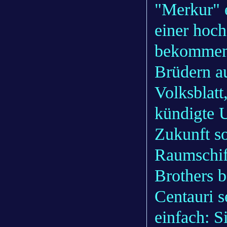
"Merkur" 
einer hoch
bekommen 
Brüdern a
Volksblatt
kündigte U
Zukunft s
Raumschif
Brothers b
Centauri s
einfach: S