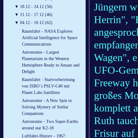
Jüngern wi
▼
18.12 - 24.12 (56)
▼
11.12 - 17.12 (46)
Herrin", "
▼
04.12 - 10.12 (62)
angesproc
Raumfahrt - NASA Explores
Artificial Intelligence for Space
empfangen
Communications
Astronomie - Largest
Wagen", e
Planetarium in the Western
Hemisphere Ready to Amaze and
UFO-Gemäld
Delight
Freeway hi
Raumfahrt - Startvorbereitung
von ISRO´s PSLV-C40 mit
großes Mod
Planet Labs Satelliten
Astronomie - A New Spin to
komplett a
Solving Mystery of Stellar
Companions
Ruth tauch
Astronomie - Two Super-Earths
around star K2-18
Frisur auf
Luftfahrt-History - 1967: