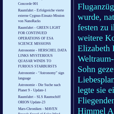
Fluganzüg
Concorde 001
Raumfahrt - Erfolgreiche vierte
wurde, nat
externe Cygnus-Einsatz-Mission
von NanoRacks
festen zu 
Raumfahrt - GREEN LIGHT
FOR CONTINUED
weitere Ko
OPERATIONS OF ESA
SCIENCE MISSIONS
Elizabeth 
Astronomie - HERSCHEL DATA
LINKS MYSTERIOUS
Weltraum-
QUASAR WINDS TO
Sohn gezeu
FURIOUS STARBURSTS
Astronomie - “Astronomy” sign
Liebesplan
language
Astronomie - Die Suche nach
legte sie 
Planet 9 - Update-1
Raumfahrt - SLS Raumschiff
Fliegende
ORION Update-23
Himmel Af
Mars-Chroniken - MAVEN