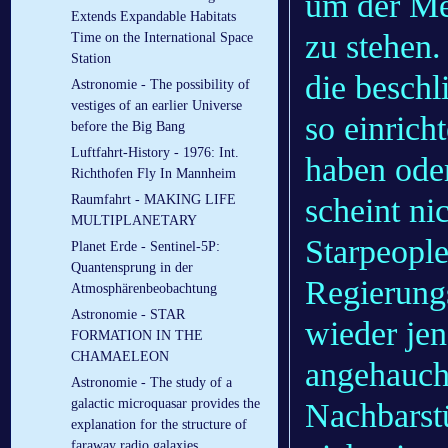
um der Men
Extends Expandable Habitats
zu stehen.
Time on the International Space
Station
die besch
Astronomie - The possibility of
vestiges of an earlier Universe
so einrich
before the Big Bang
Luftfahrt-History - 1976: Int.
haben ode
Richthofen Fly In Mannheim
scheint nic
Raumfahrt - MAKING LIFE
MULTIPLANETARY
Starpeople
Planet Erde - Sentinel-5P:
Quantensprung in der
Regierungs
Atmosphärenbeobachtung
Astronomie - STAR
wieder jen
FORMATION IN THE
CHAMAELEON
angehauch
Astronomie - The study of a
galactic microquasar provides the
Nachbarst
explanation for the structure of
faraway radio galaxies