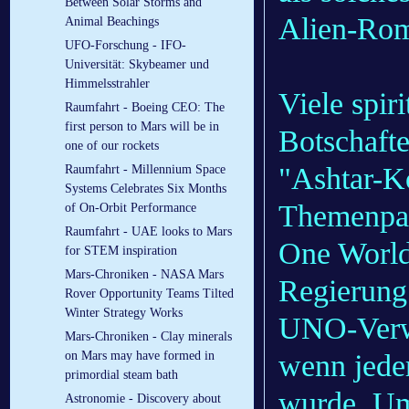
Between Solar Storms and
Alien-Rom
Animal Beachings
UFO-Forschung - IFO-
Universität: Skybeamer und
Himmelsstrahler
Viele spir
Raumfahrt - Boeing CEO: The
first person to Mars will be in
Botschaft
one of our rockets
"Ashtar-K
Raumfahrt - Millennium Space
Systems Celebrates Six Months
Themenpal
of On-Orbit Performance
Raumfahrt - UAE looks to Mars
One World 
for STEM inspiration
Mars-Chroniken - NASA Mars
Regierung
Rover Opportunity Teams Tilted
Winter Strategy Works
UNO-Verwa
Mars-Chroniken - Clay minerals
wenn jede
on Mars may have formed in
primordial steam bath
wurde. Um
Astronomie - Discovery about