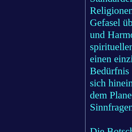
Religionen
Gefasel ü
und Harmo
spirituell
einen einz
Bedürfnis 
sich hine
dem Planet
Sinnfragen
Die Botsch