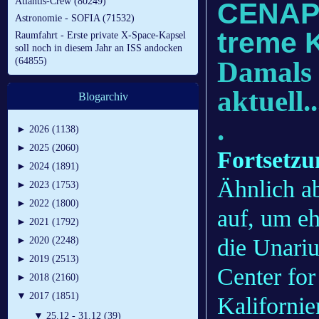
Atlantis-Crew (80249)
CENAP-
Astronomie - SOFIA (71532)
treme K
Raumfahrt - Erste private X-Space-Kapsel
soll noch in diesem Jahr an ISS andocken
Damals 
(64855)
aktuell..
Blogarchiv
.
►
2026 (1138)
►
2025 (2060)
Fortsetzu
►
2024 (1891)
Ähnlich a
►
2023 (1753)
►
2022 (1800)
auf, um e
►
2021 (1792)
die Unari
►
2020 (2248)
►
2019 (2513)
Center for
►
2018 (2160)
▼
2017 (1851)
Kalifornie
▼
25.12 - 31.12 (39)