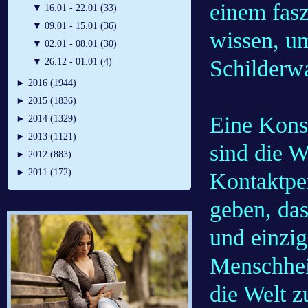
einem fas
▼
16.01 - 22.01 (33)
▼
09.01 - 15.01 (36)
wissen, u
▼
02.01 - 08.01 (30)
Schilderw
▼
26.12 - 01.01 (4)
►
2016 (1944)
►
2015 (1836)
Eine Konst
►
2014 (1329)
►
2013 (1121)
sind die W
►
2012 (883)
►
2011 (172)
Kontaktper
geben, das
und einzig
Menschhei
die Welt z