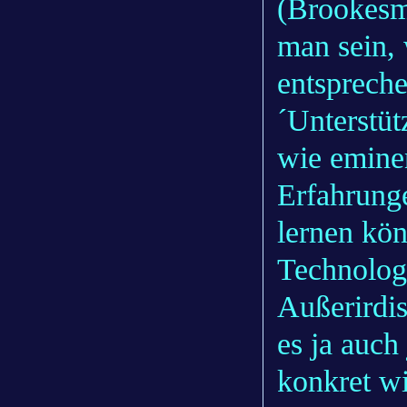
(Brookesmi
man sein,
entspreche
´Unterstüt
wie eminen
Erfahrunge
lernen kön
Technolog
Außerirdis
es ja auch
konkret wi