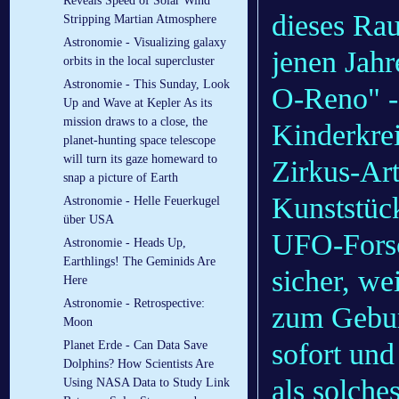
Reveals Speed of Solar Wind
dieses Rau
Stripping Martian Atmosphere
Astronomie - Visualizing galaxy
jenen Jahr
orbits in the local supercluster
Astronomie - This Sunday, Look
O-Reno" - 
Up and Wave at Kepler As its
mission draws to a close, the
Kinderkre
planet-hunting space telescope
will turn its gaze homeward to
Zirkus-Art
snap a picture of Earth
Kunststück
Astronomie - Helle Feuerkugel
über USA
UFO-Forsc
Astronomie - Heads Up,
Earthlings! The Geminids Are
sicher, we
Here
Astronomie - Retrospective:
zum Gebur
Moon
sofort und
Planet Erde - Can Data Save
Dolphins? How Scientists Are
als solche
Using NASA Data to Study Link