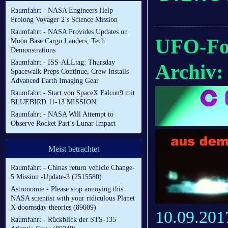
Raumfahrt - NASA Engineers Help
Prolong Voyager 2’s Science Mission
Raumfahrt - NASA Provides Updates on
UFO-Fo
Moon Base Cargo Landers, Tech
Demonstrations
Raumfahrt - ISS-ALLtag: Thursday
Archiv:
Spacewalk Preps Continue, Crew Installs
Advanced Earth Imaging Gear
Raumfahrt - Start von SpaceX Falcon9 mit
BLUEBIRD 11-13 MISSION
Raumfahrt - NASA Will Attempt to
Observe Rocket Part’s Lunar Impact
Meist betrachtet
Raumfahrt - Chinas return vehicle Change-
5 Mission -Update-3 (2515580)
Astronomie - Please stop annoying this
NASA scientist with your ridiculous Planet
X doomsday theories (89009)
10.09.201
Raumfahrt - Rückblick der STS-135