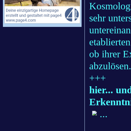
Kosmologi
sehr unters
untereinan
etablierte
ob ihrer E
abzulösen
+++
hier... u
Erkenntni
...