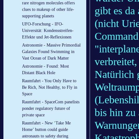
rare nitrogen molecules offers
gibt es da
clues to makeup of other life-
supporting planets
(nicht Uri
UFO-Forschung - IFO-
Universität: Kondensstreifen-
Command r
Effekte und Jet-Reflexionen
Astronomie - Massive Primordial
"interpla
Galaxies Found Swimming in
verbreitet,
Vast Ocean of Dark Matter
Astronomie - Found: Most
Natürlich 
Distant Black Hole
Raumfahrt - You Only Have to
Weltraump
Be Rich, Not Healthy, to Fly in
Space
(Lebenshil
Raumfahrt - SpaceCom panelists
ponder regulatory future of
bis hin zu
private space
Warnungen
Raumfahrt - New ‘Take Me
Home’ button could guide
Katastrop
astronauts to safety during