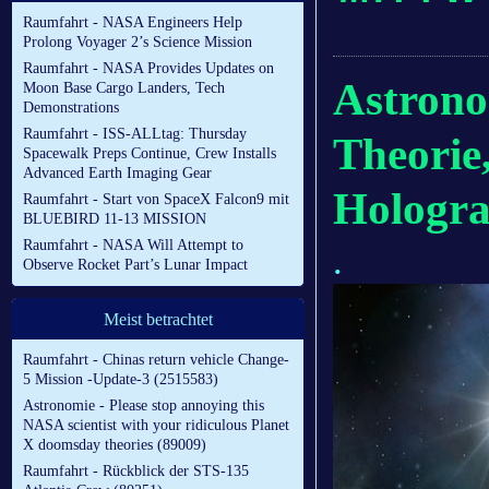
Raumfahrt - NASA Engineers Help
Prolong Voyager 2’s Science Mission
Raumfahrt - NASA Provides Updates on
Astrono
Moon Base Cargo Landers, Tech
Demonstrations
Raumfahrt - ISS-ALLtag: Thursday
Theorie,
Spacewalk Preps Continue, Crew Installs
Advanced Earth Imaging Gear
Hologr
Raumfahrt - Start von SpaceX Falcon9 mit
BLUEBIRD 11-13 MISSION
Raumfahrt - NASA Will Attempt to
.
Observe Rocket Part’s Lunar Impact
Meist betrachtet
Raumfahrt - Chinas return vehicle Change-
5 Mission -Update-3 (2515583)
Astronomie - Please stop annoying this
NASA scientist with your ridiculous Planet
X doomsday theories (89009)
Raumfahrt - Rückblick der STS-135