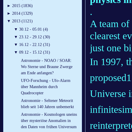
►
2015 (1836)
.
►
2014 (1329)
A team of 
▼
2013 (1121)
▼
30.12 - 05.01 (4)
clearest e
▼
23.12 - 29.12 (30)
just one bi
▼
16.12 - 22.12 (31)
▼
09.12 - 15.12 (31)
In 1997, t
Astronomie - NOAO / SOAR:
Wo Sterne und Braune Zwerge
am Ende anfangen?
proposed1 
UFO-Forschung - Ufo-Alarm
über Mannheim durch
Universe i
Quadrocopter
Astronomie - Seltener Meteorit
infinitesim
blieb seit 140 Jahren unbemerkt
Astronomie - Kosmologen uneins
über mysteriöse Anomalien in
reinterpre
den Daten von frühen Universum