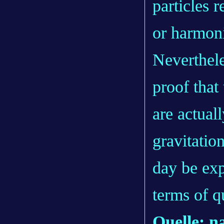
particles 
or harmoni
Neverthele
proof that
are actuall
gravitatio
day be exp
terms of q
Quelle: n