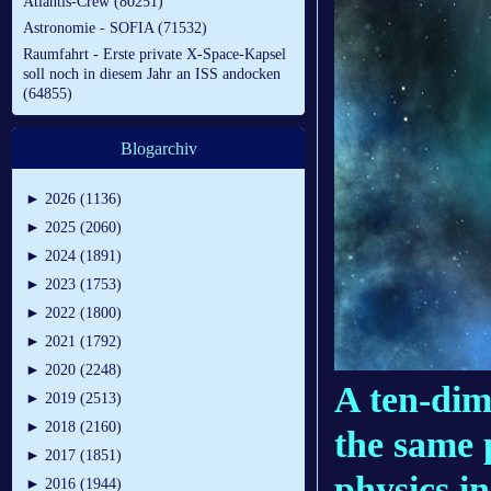
Atlantis-Crew (80251)
Astronomie - SOFIA (71532)
Raumfahrt - Erste private X-Space-Kapsel
soll noch in diesem Jahr an ISS andocken
(64855)
Blogarchiv
►
2026 (1136)
►
2025 (2060)
►
2024 (1891)
►
2023 (1753)
►
2022 (1800)
►
2021 (1792)
►
2020 (2248)
A ten-dim
►
2019 (2513)
►
2018 (2160)
the same 
►
2017 (1851)
physics i
►
2016 (1944)