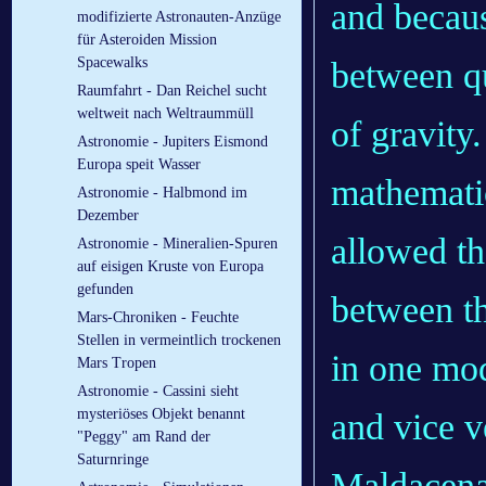
and becaus
modifizierte Astronauten-Anzüge
für Asteroiden Mission
Spacewalks
between qu
Raumfahrt - Dan Reichel sucht
weltweit nach Weltraummüll
of gravity.
Astronomie - Jupiters Eismond
Europa speit Wasser
mathematica
Astronomie - Halbmond im
Dezember
allowed th
Astronomie - Mineralien-Spuren
auf eisigen Kruste von Europa
gefunden
between t
Mars-Chroniken - Feuchte
Stellen in vermeintlich trockenen
in one mod
Mars Tropen
Astronomie - Cassini sieht
mysteriöses Objekt benannt
and vice v
"Peggy" am Rand der
Saturnringe
Maldacena'