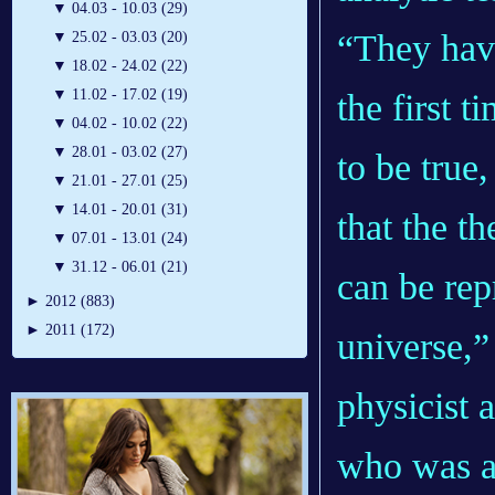
▼
04.03 - 10.03 (29)
“They hav
▼
25.02 - 03.03 (20)
▼
18.02 - 24.02 (22)
▼
11.02 - 17.02 (19)
the first 
▼
04.02 - 10.02 (22)
▼
28.01 - 03.02 (27)
to be true
▼
21.01 - 27.01 (25)
▼
14.01 - 20.01 (31)
that the t
▼
07.01 - 13.01 (24)
▼
31.12 - 06.01 (21)
can be re
►
2012 (883)
►
2011 (172)
universe,”
physicist 
who was am