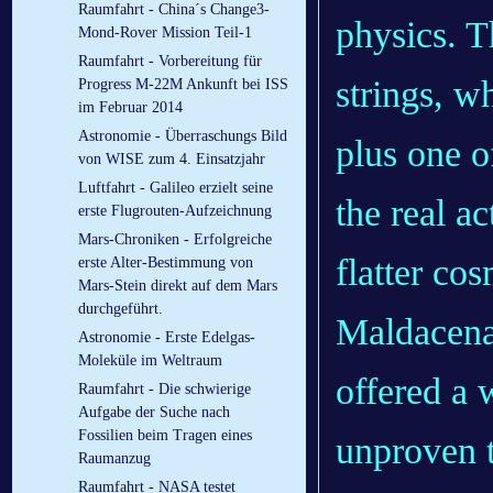
Raumfahrt - China´s Change3-
physics. T
Mond-Rover Mission Teil-1
Raumfahrt - Vorbereitung für
strings, w
Progress M-22M Ankunft bei ISS
im Februar 2014
Astronomie - Überraschungs Bild
plus one o
von WISE zum 4. Einsatzjahr
Luftfahrt - Galileo erzielt seine
the real a
erste Flugrouten-Aufzeichnung
Mars-Chroniken - Erfolgreiche
flatter co
erste Alter-Bestimmung von
Mars-Stein direkt auf dem Mars
durchgeführt.
Maldacena'
Astronomie - Erste Edelgas-
Moleküle im Weltraum
offered a w
Raumfahrt - Die schwierige
Aufgabe der Suche nach
Fossilien beim Tragen eines
unproven t
Raumanzug
Raumfahrt - NASA testet