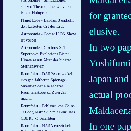
Astronomie - Simulationen
stützen Theorie, dass Universum
for grante
ist ein Hologramm
Planet Erde - Landsat 8 enthüllt
den kältesten Ort der Erde
elusive.
Astronomie - Comet ISON Show
ist vorbei!
In two pap
Astronomie - Circinus X-1:
Supernova-Explosions Bietet
Yoshifumi 
Hinweise auf Alter des binären
Sternensystem
Raumfahrt - DARPA entwickelt
Japan and 
riesigen faltbaren Spionage-
Satelliten der alle anderen
actual pro
Raumteleskope zu Zwergen
macht.
Raumfahrt - Fehlstart von China
Maldacena’
´s Long March 4B mit Brasiliens
CBERS -3 Satelliten
In one pap
Raumfahrt - NASA entwickelt