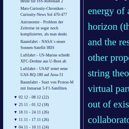
Beine für ISS-Robonaut 2
energy of a
Mars-Curiosity-Chroniken -
Curiosity-News Sol 470-477
Astronomie - Problem der
horizon (t
Zeitreise ist sogar noch
komplizierter, als man denkt.
and the re
Raumfahrt - NASA´s neuer
Sonnen-Satellit IRIS
other prop
Luftfahrt - US-Marine schießt
XFC-Drohne aus U-Boot ab
Luftfahrt - USAF testet neue
string theo
UAS-RQ-180 auf Area-51
Raumfahrt - Start von Proton-M
virtual pa
mit Inmarsat 5-F1-Satelliten
▼
02.12 - 08.12 (22)
out of exi
▼
25.11 - 01.12 (18)
▼
18.11 - 24.11 (26)
collaborat
▼
11.11 - 17.11 (26)
▼
04.11 - 10.11 (24)