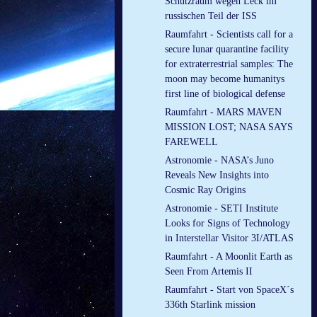
Schutzraum wegen Leck im
russischen Teil der ISS
Raumfahrt - Scientists call for a
secure lunar quarantine facility
for extraterrestrial samples: The
moon may become humanitys
first line of biological defense
Raumfahrt - MARS MAVEN
MISSION LOST; NASA SAYS
FAREWELL
Astronomie - NASA’s Juno
Reveals New Insights into
Cosmic Ray Origins
Astronomie - SETI Institute
Looks for Signs of Technology
in Interstellar Visitor 3I/ATLAS
Raumfahrt - A Moonlit Earth as
Seen From Artemis II
Raumfahrt - Start von SpaceX´s
336th Starlink mission