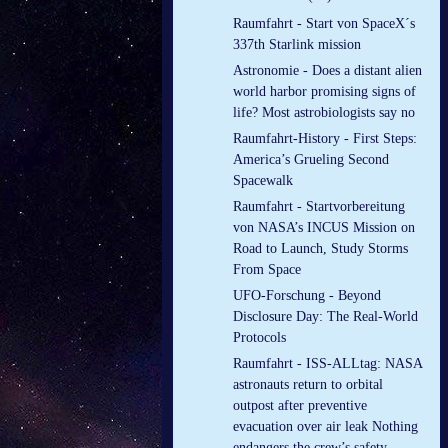
Raumfahrt - Start von SpaceX´s
337th Starlink mission
Astronomie - Does a distant alien
world harbor promising signs of
life? Most astrobiologists say no
Raumfahrt-History - First Steps:
America’s Grueling Second
Spacewalk
Raumfahrt - Startvorbereitung
von NASA’s INCUS Mission on
Road to Launch, Study Storms
From Space
UFO-Forschung - Beyond
Disclosure Day: The Real-World
Protocols
Raumfahrt - ISS-ALLtag: NASA
astronauts return to orbital
outpost after preventive
evacuation over air leak Nothing
endangers the crew’s safety