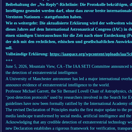
Beibehaltung der „No-Reply“-Richtlinie: Die Protokolle bekräftigen, d
Intelligenz gesendet werden darf, ohne dass zuvor breite internationa
Vereinten Nationen – stattgefunden haben.
Wie es weitergeht: Die aktualisierte Erklärung wird der weltweiten wi
dieses Jahres auf dem International Astronautical Congress (IAC) in d
einen ständigen Unterausschuss für die Zeit nach einer Entdeckung (P
der sich mit den rechtlichen, ethischen und gesellschaftlichen Auswir
soll.
Vollständige Erklärung:
https://iaaspace.org/wpcontent/uploads/iaa/Sc
+++
June 5, 2026, Mountain View, CA –The IAA SETI Committee announced t
the detection of
extraterrestrial intelligence.
A University of Manchester astronomer has led a major international overha
announce evidence of extraterrestrial intelligence to the world.
Professor Michael Garrett, the Sir Bernard Lovell Chair of Astrophysics, ch
“post-detection protocols” used by researchers involved in the Search for Ext
guidelines have now been formally ratified by the International Academy o
The revised Declaration of Principles marks the first major update to the pr
media landscape transformed by social media, artificial intelligence and th
Acknowledging that any credible detection of extraterrestrial technology w
new Declaration establishes a rigorous framework for verification, transpa