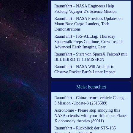
Raumfahrt - NASA Engineers Help
Prolong Voyager 2’s Science Mission
Raumfahrt - NASA Provides Updates on
Moon Base Cargo Landers, Tech
Demonstrations
Raumfahrt - ISS-ALLtag: Thursday
Spacewalk Preps Continue, Crew Installs
Advanced Earth Imaging Gear
Raumfahrt - Start von SpaceX Falcon9 mit
BLUEBIRD 11-13 MISSION
Raumfahrt - NASA Will Attempt to
Observe Rocket Part’s Lunar Impact
Meist betrachtet
Raumfahrt - Chinas return vehicle Change-
5 Mission -Update-3 (2515589)
Astronomie - Please stop annoying this
NASA scientist with your ridiculous Planet
X doomsday theories (89011)
Raumfahrt - Rückblick der STS-135