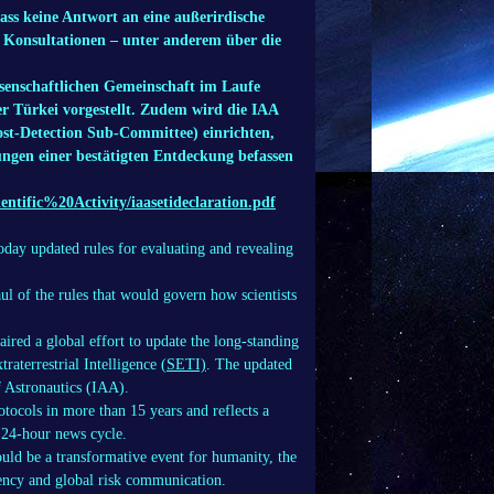
ass keine Antwort an eine außerirdische
le Konsultationen – unter anderem über die
ssenschaftlichen Gemeinschaft im Laufe
er Türkei vorgestellt. Zudem wird die IAA
ost-Detection Sub-Committee) einrichten,
kungen einer bestätigten Entdeckung befassen
ientific%20Activity/iaasetideclaration.pdf
oday updated
rules for evaluating and revealing
ul of the rules that would govern how scientists
aired a global effort to update the long-standing
raterrestrial Intelligence (
SETI)
. The updated
f Astronautics (IAA).
otocols in more than 15 years and reflects a
e 24-hour news cycle.
ould be a transformative event for humanity, the
rency and global risk communication.