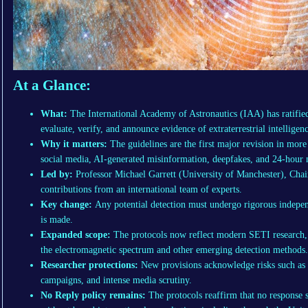
At a Glance:
What:
The International Academy of Astronautics (IAA) has ratified
evaluate, verify, and announce evidence of extraterrestrial intelligen
Why it matters:
The guidelines are the first major revision in more 
social media, AI-generated misinformation, deepfakes, and 24-hour 
Led by:
Professor Michael Garrett (University of Manchester), Cha
contributions from an international team of experts.
Key change:
Any potential detection must undergo rigorous indepen
is made.
Expanded scope:
The protocols now reflect modern SETI research, i
the electromagnetic spectrum and other emerging detection methods.
Researcher protections:
New provisions acknowledge risks such as 
campaigns, and intense media scrutiny.
No Reply policy remains:
The protocols reaffirm that no response sh