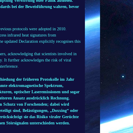
hauptung Verwirrung oder Panik auslösen.
tandards bei der Beweisführung wahren, bevor
previous protocols were adopted in 2010.
cess infrared heat signatures from
e updated Declaration explicitly recognises this
hers, acknowledging that scientists involved in
y. It
further acknowledges the risk of viral
nterference.
chiedung der früheren Protokolle im Jahr
samte elektromagnetische Spektrum,
kturen, optischer Laseremissionen und sogar
reiteren Ansatz ausdrücklich Rechnung.
en Schutz von Forschenden; dabei wird
teiligt sind, Belästigungen, „Doxxing“ oder
rücksichtigt sie das Risiko viraler Gerüchte
schen Störsignalen unterschieden werden.