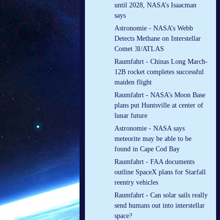
until 2028, NASA’s Isaacman
says
Astronomie - NASA’s Webb
Detects Methane on Interstellar
Comet 3I/ATLAS
Raumfahrt - Chinas Long March-
12B rocket completes successful
maiden flight
Raumfahrt - NASA’s Moon Base
plans put Huntsville at center of
lunar future
Astronomie - NASA says
meteorite may be able to be
found in Cape Cod Bay
Raumfahrt - FAA documents
outline SpaceX plans for Starfall
reentry vehicles
Raumfahrt - Can solar sails really
send humans out into interstellar
space?