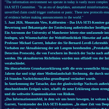
"The information environment we operate in today is vastly more complex th
IAA SETI Committee. "In an era of deepfakes, automated misinformation, an
unverified claim could trigger confusion or panic. These new protocols ensur
of evidence before making announcements to the world."
5. Juni 2026, Mountain View, Kalifornien – Das IAA-SETI-Komitee gab 
Bewertung und Bekanntgabe der Entdeckung außerirdischer Intelligen
Ein Astronom der University of Manchester leitete eine umfassende int
festlegen, wie Wissenschaftler der Weltöffentlichkeit Hinweise auf außer
Professor Michael Garrett, Inhaber des Sir-Bernard-Lovell-Lehrstuhls f
Vorhaben zur Aktualisierung der seit Langem bestehenden „Protokolle 
Detection Protocols), die von Forschern im Bereich der Suche nach au
werden. Die aktualisierten Richtlinien wurden nun offiziell von der I
verabschiedet.
Die überarbeitete Grundsatzerklärung stellt die erste wesentliche Aktua
Jahren dar und trägt einer Medienlandschaft Rechnung, die durch sozi
24-Stunden-Nachrichtenzyklus grundlegend verändert wurde.
In Anerkennung der Tatsache, dass der glaubwürdige Nachweis außerir
einschneidendes Ereignis wäre, schafft die neue Erklärung einen stre
und die weltweite Kommunikation von Risiken.
„Das Informationsumfeld, in dem wir uns heute bewegen, ist weitaus k
Garrett, Vorsitzender des IAA-SETI-Komitees. „In einer Zeit von Deep