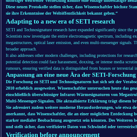
sofortiger weltweiter Vernetzung könnte eine einzige unbestätigte Be
Diese neuen Protokolle stellen sicher, dass Wissenschaftler höchste S
sie ihre Erkenntnisse der Weltöffentlichkeit bekannt geben.“
Adapting to a new era of SETI research
SETI and Technosignature
research have expanded significantly since the 
Scientists now investigate
the entire electromagnetic spectrum, including ex
megastructures, optical laser emission, and even multi-messenger signals.
Th
broader approach.
It also addresses other modern challenges, including protections for researc
potential detection could face
harassment, doxxing, or intense media scrutin
rumours,
ensuring verified data is distinguished from hoaxes or terrestrial i
Anpassung an eine neue Ära der SETI-Forschung
Die Forschung zu SETI und Technosignaturen hat sich seit der Verabs
2010 erheblich ausgeweitet. Wissenschaftler untersuchen heute das ge
einschließlich überschüssiger Infrarot-Wärmesignaturen von Megastru
Multi-Messenger-Signalen. Die aktualisierte Erklärung trägt diesem b
Sie adressiert zudem weitere moderne Herausforderungen, wie etwa d
anerkannt, dass Wissenschaftler, die an einer möglichen Entdeckung be
starker medialer Beobachtung ausgesetzt sein könnten. Des Weiteren be
und stellt sicher, dass verifizierte Daten von Schwindel oder terrestri
Verification before announcement