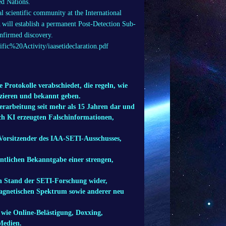
ed Nations.
l scientific community at the International
A will establish a permanent Post-Detection Sub-
onfirmed discovery.
tific%20Activity/iaasetideclaration.pdf
 Protokolle verabschiedet, die regeln, wie
fizieren und bekannt geben.
berarbeitung seit mehr als 15 Jahren dar und
ch KI erzeugten Falschinformationen,
 Vorsitzender des IAA-SETI-Ausschusses,
ntlichen Bekanntgabe einer strengen,
en Stand der SETI-Forschung wider,
magnetischen Spektrum sowie anderer neu
wie Online-Belästigung, Doxxing,
Medien.