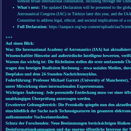
without broad international consultation, including through the Unit
What's next:
The updated Declaration will be presented to the globa
Astronautical Congress (IAC) in Türkiye later this year, and the IA
Committee to address legal, ethical, and societal implications of a c
Full Declaration:
https://iaaspace.org/wp-content/uploads/iaa/Scien
+++
Auf einen Blick:
Was: Die International Academy of Astronautics (IAA) hat aktualisierte
Wissenschaftler Hinweise auf außerirdische Intelligenz bewerten, veri
Warum das wichtig ist: Die Richtlinien stellen die erste umfassende Ü
tragen den heutigen Realitäten Rechnung – etwa sozialen Medien, dur
Deepfakes und dem 24-Stunden-Nachrichtenzyklus.
Federführung: Professor Michael Garrett (University of Manchester),
unter Mitwirkung eines internationalen Expertenteams.
Wichtigste Änderung: Jede potenzielle Entdeckung muss vor einer öffe
unabhängigen Überprüfung unterzogen werden.
Erweiterter Geltungsbereich: Die Protokolle spiegeln nun den aktuell
einschließlich der Suche nach Technosignaturen im gesamten elektro
aufkommender Nachweismethoden.
Schutz der Forschenden: Neue Bestimmungen berücksichtigen Risiken 
Desinformationskampagnen und das enorme öffentliche Interesse der 