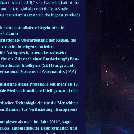
an it was in 2010," said Garrett, Chair of the
d instant global connectivity, a single
e that scientists maintain the highest standards
heute aktualisierte Regeln für die
z bekannt.
ernationale Überarbeitung der Regeln, die
irdische Intelligenz mitteilen.
ür Astrophysik, leitete das weltweite
für die Zeit nach einer Entdeckung“ (Post-
ßerirdischer Intelligenz (SETI) angewandt
nternational Academy of Astronautics (IAA)
lisierung dieser Protokolle seit mehr als 15
ale Medien, künstliche Intelligenz und den
discher Technologie ein für die Menschheit
ngen Rahmen für Verifizierung, Transparenz
omplexer als noch im Jahr 2010“, sagte
fakes, automatisierter Desinformation und