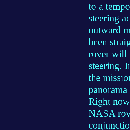
to a tempor
steering a
outward m
been strai
rover will
steering. 
the missio
panorama 
Right now,
NASA rover
conjunctio