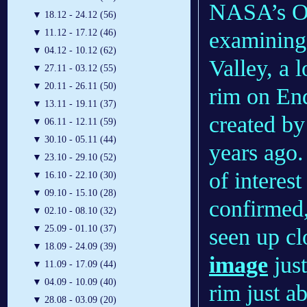
NASA’s Op
▼
18.12 - 24.12 (56)
examining
▼
11.12 - 17.12 (46)
▼
04.12 - 10.12 (62)
Valley, a 
▼
27.11 - 03.12 (55)
▼
20.11 - 26.11 (50)
rim on En
▼
13.11 - 19.11 (37)
created by
▼
06.11 - 12.11 (59)
▼
30.10 - 05.11 (44)
years ago.
▼
23.10 - 29.10 (52)
of interest
▼
16.10 - 22.10 (30)
▼
09.10 - 15.10 (28)
confirmed,
▼
02.10 - 08.10 (32)
▼
25.09 - 01.10 (37)
seen up cl
▼
18.09 - 24.09 (39)
image
just
▼
11.09 - 17.09 (44)
▼
04.09 - 10.09 (40)
rim just a
▼
28.08 - 03.09 (20)