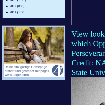
►
2013 (1121)
►
2012 (883)
►
2011 (172)
View look
which Oppo
Perseveran
Credit: N
State Univ