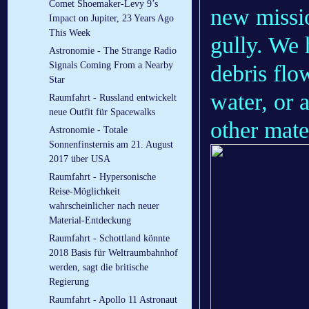
Comet Shoemaker-Levy 9’s
new missio
Impact on Jupiter, 23 Years Ago
This Week
gully. We 
Astronomie - The Strange Radio
Signals Coming From a Nearby
debris flo
Star
water, or 
Raumfahrt - Russland entwickelt
neue Outfit für Spacewalks
other mate
Astronomie - Totale
Sonnenfinsternis am 21. August
2017 über USA
Raumfahrt - Hypersonische
Reise-Möglichkeit
wahrscheinlicher nach neuer
Material-Entdeckung
Raumfahrt - Schottland könnte
2018 Basis für Weltraumbahnhof
werden, sagt die britische
Regierung
Raumfahrt - Apollo 11 Astronaut