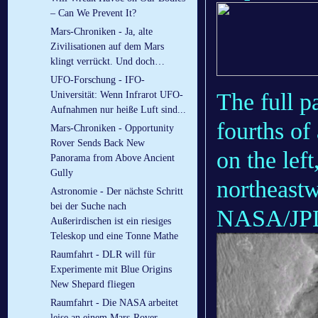
– Can We Prevent It?
Mars-Chroniken - Ja, alte
Zivilisationen auf dem Mars
klingt verrückt. Und doch…
UFO-Forschung - IFO-
The full p
Universität: Wenn Infrarot UFO-
Aufnahmen nur heiße Luft sind...
fourths of
Mars-Chroniken - Opportunity
Rover Sends Back New
on the lef
Panorama from Above Ancient
Gully
northeastw
Astronomie - Der nächste Schritt
bei der Suche nach
NASA/JPL-
Außerirdischen ist ein riesiges
Teleskop und eine Tonne Mathe
Raumfahrt - DLR will für
Experimente mit Blue Origins
New Shepard fliegen
Raumfahrt - Die NASA arbeitet
leise an einem Mars-Rover-