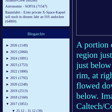
Atlantis-Crew (80280)
Astronomie - SOFIA (71547)
Raumfahrt - Erste private X-Space-Kapsel
soll noch in diesem Jahr an ISS andocken
(64869)
Blogarchiv
A portion
►
2026 (1149)
►
2025 (2060)
region jus
►
2024 (1891)
just below
►
2023 (1753)
►
2022 (1800)
rim, at ri
►
2021 (1792)
flowed dow
►
2020 (2248)
►
2019 (2513)
below. Im
►
2018 (2160)
Caltech/Co
▼
2017 (1851)
▼
25.12 - 31.12 (39)