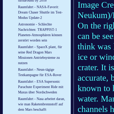
turnaround by 2018
Image Cre
Raumfahrt - NASA-Favorit:
Neukum)/P
Dream Chaser Shuttle im Test-
Modus Update-2
On the rig
Astronomie - Schlechte
Nachrichten: TRAPPIST-1
can be see
Planeten-Atmosphären können
zerstört worden sein
think was 
Raumfahrt - SpaceX plant, für
seine Red Dragon Mars
ice or win
Missionen Antriebsysteme zu
nutzen
crater. It
Raumfahrt - Neun-tägige
accurate, 
Testkampagne für ESA-Rover
Raumfahrt - ESA Supersonic
known to 
Parachute Experiment Ride mit
Maxus über Nordschweden
water. Man
Raumfahrt - Nasa arbeitet daran,
wie man Raketenbrennstoff auf
channels h
dem Mars beschafft