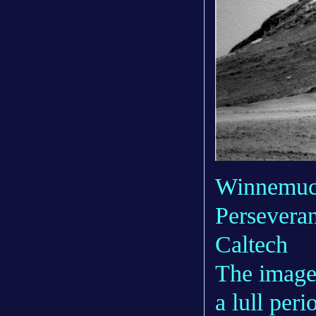
Winnemucc
Persevera
Caltech
The image
a lull per