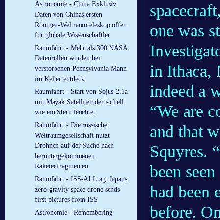
Astronomie - China Exklusiv:
spacecraft,
Daten von Chinas ersten
Röntgen-Weltraumteleskop offen
one was st
für globale Wissenschaftler
Investigat
Raumfahrt - Mehr als 300 NASA
Datenrollen wurden bei
in Ithaca,
verstorbenen Pennsylvania-Mann
im Keller entdeckt
indeed a w
Raumfahrt - Start von Sojus-2.1a
mit Mayak Satelliten der so hell
“We are co
wie ein Stern leuchtet
Raumfahrt - Die russische
and that w
Weltraumgesellschaft nutzt
Drohnen auf der Suche nach
Squyres. “
heruntergekommenen
been seen 
Raketenfragmenten
Raumfahrt - ISS-ALLtag: Japans
had been e
zero-gravity space drone sends
first pictures from ISS
before. On
Astronomie - Remembering