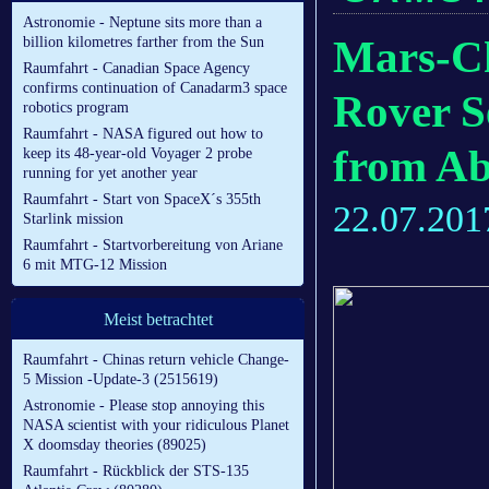
Astronomie - Neptune sits more than a
Mars-Ch
billion kilometres farther from the Sun
Raumfahrt - Canadian Space Agency
confirms continuation of Canadarm3 space
Rover 
robotics program
Raumfahrt - NASA figured out how to
from Ab
keep its 48-year-old Voyager 2 probe
running for yet another year
Raumfahrt - Start von SpaceX´s 355th
22.07.201
Starlink mission
Raumfahrt - Startvorbereitung von Ariane
6 mit MTG-12 Mission
Meist betrachtet
Raumfahrt - Chinas return vehicle Change-
5 Mission -Update-3 (2515619)
Astronomie - Please stop annoying this
NASA scientist with your ridiculous Planet
X doomsday theories (89025)
Raumfahrt - Rückblick der STS-135