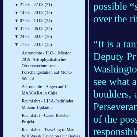
possible 
▼
21.08 - 27.08 (21)
▼
14.08 - 20.08 (15)
over the r
▼
07.08 - 13.08 (24)
▼
31.07 - 06.08 (22)
▼
24.07 - 30.07 (30)
“It is a ta
▼
17.07 - 23.07 (35)
Deputy Pri
Astronomie - ILO-1 Mission
2019: Astrophysikalisches
Washington
Observatorium- und
Forschungsstation auf Mond-
see what a
Südpol
Astronomie - Augen auf für
boulders, 
MASCARA in Chile
Raumfahrt - LISA-Pathfinder
Perseveran
Mission-Update-3
Raumfahrt - Canso Raketen-
of the poss
Projekt
responsibl
Raumfahrt - Traveling to Mars
Will Wreak Havoc on Our Bodies