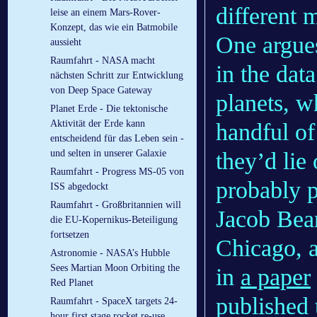
different 
leise an einem Mars-Rover-
Konzept, das wie ein Batmobile
One argues
aussieht
Raumfahrt - NASA macht
in the dat
nächsten Schritt zur Entwicklung
von Deep Space Gateway
planets, w
Planet Erde - Die tektonische
Aktivität der Erde kann
handful of
entscheidend für das Leben sein -
they’d lie
und selten in unserer Galaxie
Raumfahrt - Progress MS-05 von
probably p
ISS abgedockt
Raumfahrt - Großbritannien will
Jacob Bean
die EU-Kopernikus-Beteiligung
fortsetzen
Chicago, a
Astronomie - NASA’s Hubble
Sees Martian Moon Orbiting the
in
a paper
Red Planet
published 
Raumfahrt - SpaceX targets 24-
hour first stage rocket re-use