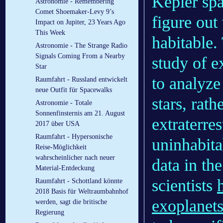
Kepler spa
Astronomie - Remembering
Comet Shoemaker-Levy 9’s
figure out
Impact on Jupiter, 23 Years Ago
This Week
habitable.
Astronomie - The Strange Radio
Signals Coming From a Nearby
study of e
Star
to analyze
Raumfahrt - Russland entwickelt
neue Outfit für Spacewalks
stars, rat
Astronomie - Totale
Sonnenfinsternis am 21. August
extraterre
2017 über USA
Raumfahrt - Hypersonische
uninhabit
Reise-Möglichkeit
wahrscheinlicher nach neuer
data in th
Material-Entdeckung
scientists
Raumfahrt - Schottland könnte
2018 Basis für Weltraumbahnhof
exoplanet
werden, sagt die britische
Regierung