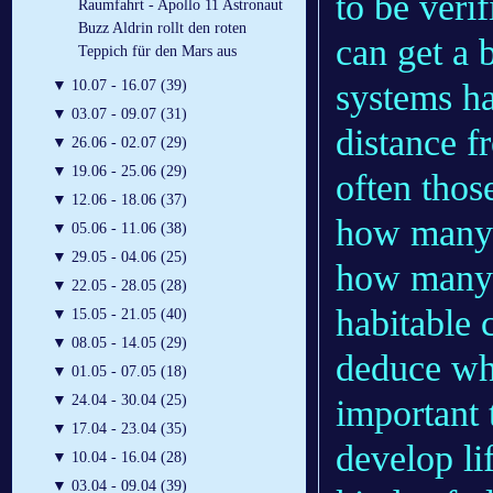
to be veri
Raumfahrt - Apollo 11 Astronaut
Buzz Aldrin rollt den roten
can get a 
Teppich für den Mars aus
systems ha
▼
10.07 - 16.07 (39)
▼
03.07 - 09.07 (31)
distance fr
▼
26.06 - 02.07 (29)
▼
19.06 - 25.06 (29)
often those
▼
12.06 - 18.06 (37)
how many p
▼
05.06 - 11.06 (38)
▼
29.05 - 04.06 (25)
how many f
▼
22.05 - 28.05 (28)
habitable 
▼
15.05 - 21.05 (40)
▼
08.05 - 14.05 (29)
deduce whi
▼
01.05 - 07.05 (18)
▼
24.04 - 30.04 (25)
important 
▼
17.04 - 23.04 (35)
develop li
▼
10.04 - 16.04 (28)
▼
03.04 - 09.04 (39)