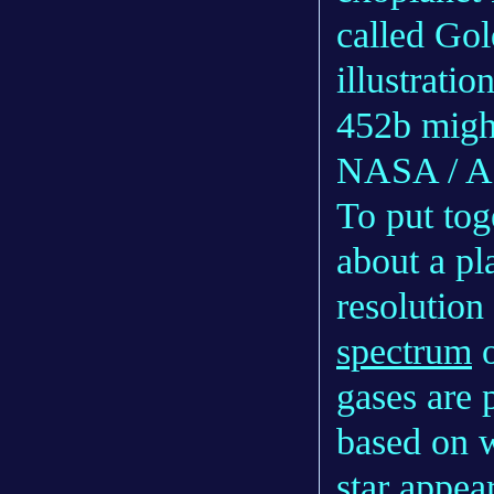
called Gol
illustratio
452b might
NASA / A
To put tog
about a pl
resolution
spectrum
o
gases are 
based on w
star appear