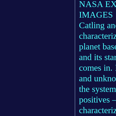
NASA EX
IMAGES
Catling an
characteriz
planet bas
and its st
comes in.
and unknow
the system
positives 
characteri