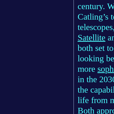
century. W
Catling’s 
telescopes
Satellite
an
both set t
looking be
more
soph
in the 203
the capabi
life from 
Both appro