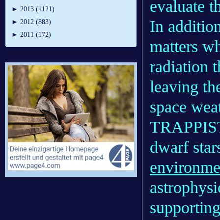
evaluate t
►
2013 (1121)
In addition
►
2012 (883)
►
2011 (172)
matters whe
radiation 
leaving th
space weat
TRAPPIST-
dwarf stars
environme
astrophysi
supporting