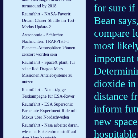
for sure if
turnaround by 2018
Raumfahrt - NASA-Favorit:
Bean says,
Dream Chaser Shuttle im Test-
Modus Update-2
compare lo
Astronomie - Schlechte
Nachrichten: TRAPPIST-1
most likel
Planeten-Atmosphären können
zerstört worden sein
important 
Raumfahrt - SpaceX plant, für
Determini
seine Red Dragon Mars
Missionen Antriebsysteme zu
dioxide in
nutzen
Raumfahrt - Neun-tägige
distance f
Testkampagne für ESA-Rover
Raumfahrt - ESA Supersonic
inform fut
Parachute Experiment Ride mit
Maxus über Nordschweden
new space 
Raumfahrt - Nasa arbeitet daran,
hospitabl
wie man Raketenbrennstoff auf