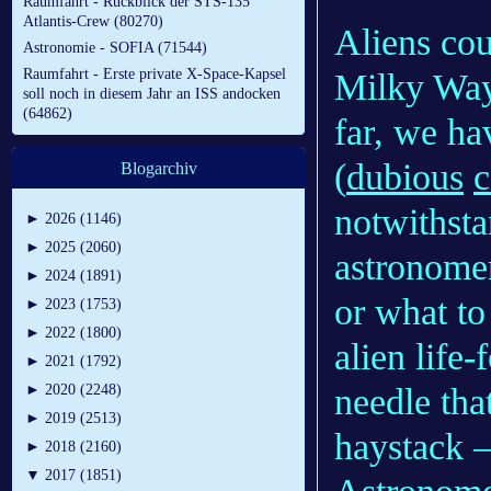
Raumfahrt - Rückblick der STS-135
Atlantis-Crew (80270)
Aliens cou
Astronomie - SOFIA (71544)
Raumfahrt - Erste private X-Space-Kapsel
Milky Way’
soll noch in diesem Jahr an ISS andocken
(64862)
far, we ha
(
dubious
c
Blogarchiv
notwithsta
►
2026 (1146)
►
2025 (2060)
astronome
►
2024 (1891)
or what to
►
2023 (1753)
►
2022 (1800)
alien life
►
2021 (1792)
needle that
►
2020 (2248)
►
2019 (2513)
haystack —
►
2018 (2160)
▼
2017 (1851)