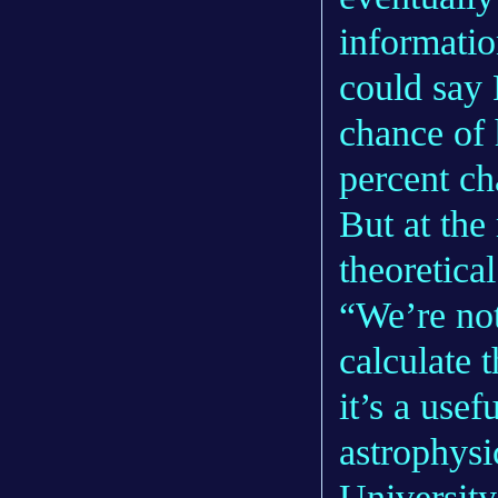
informatio
could say 
chance of 
percent ch
But at the
theoretical
“We’re not
calculate t
it’s a usef
astrophysic
University