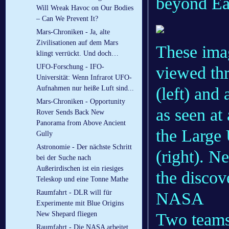
beyond Ear
Will Wreak Havoc on Our Bodies
– Can We Prevent It?
Mars-Chroniken - Ja, alte
Zivilisationen auf dem Mars
These ima
klingt verrückt. Und doch…
UFO-Forschung - IFO-
viewed th
Universität: Wenn Infrarot UFO-
(left) and
Aufnahmen nur heiße Luft sind...
Mars-Chroniken - Opportunity
as seen at
Rover Sends Back New
Panorama from Above Ancient
the Large 
Gully
Astronomie - Der nächste Schritt
(right). N
bei der Suche nach
Außerirdischen ist ein riesiges
the discov
Teleskop und eine Tonne Mathe
Raumfahrt - DLR will für
NASA
Experimente mit Blue Origins
Two teams
New Shepard fliegen
Raumfahrt - Die NASA arbeitet