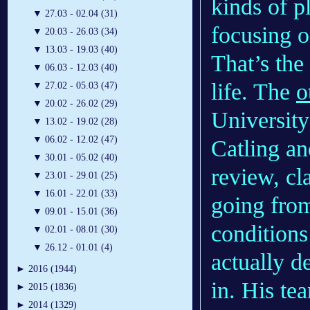
kinds of p
▼
27.03 - 02.04 (31)
focusing o
▼
20.03 - 26.03 (34)
▼
13.03 - 19.03 (40)
That’s the 
▼
06.03 - 12.03 (40)
life. The
o
▼
27.02 - 05.03 (47)
▼
20.02 - 26.02 (29)
University
▼
13.02 - 19.02 (28)
▼
06.02 - 12.02 (47)
Catling an
▼
30.01 - 05.02 (40)
review, cl
▼
23.01 - 29.01 (25)
▼
16.01 - 22.01 (33)
going from
▼
09.01 - 15.01 (36)
conditions 
▼
02.01 - 08.01 (30)
▼
26.12 - 01.01 (4)
actually d
►
2016 (1944)
in. His te
►
2015 (1836)
►
2014 (1329)