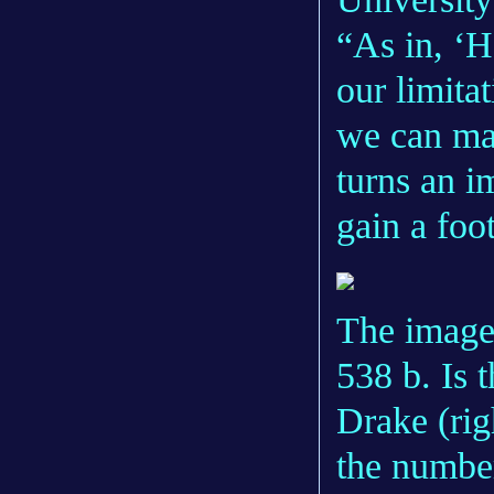
“As in, ‘H
our limita
we can mak
turns an i
gain a foo
The image 
538 b. Is 
Drake (rig
the number