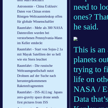
dem Mars beschafft
need to lo
Astronomie - China Exklusiv:
Daten von Chinas ersten
ones? That
Röntgen-Weltraumteleskop offen
für globale Wissenschaftler
he said.
Raumfahrt - Mehr als 300 NASA
Datenrollen wurden bei
verstorbenen Pennsylvania-Mann
im Keller entdeckt
This is an 
Raumfahrt - Start von Sojus-2.1a
mit Mayak Satelliten der so hell
planets ou
wie ein Stern leuchtet
Raumfahrt - Die russische
trying to 
Weltraumgesellschaft nutzt
Drohnen auf der Suche nach
life on oth
heruntergekommenen
Raketenfragmenten
NASA / 
Raumfahrt - ISS-ALLtag: Japans
Data that’
zero-gravity space drone sends
first pictures from ISS