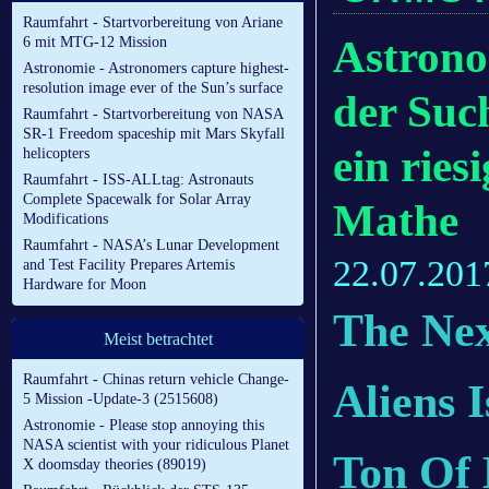
Raumfahrt - Startvorbereitung von Ariane
Astronom
6 mit MTG-12 Mission
Astronomie - Astronomers capture highest-
resolution image ever of the Sun’s surface
der Suc
Raumfahrt - Startvorbereitung von NASA
SR-1 Freedom spaceship mit Mars Skyfall
ein ries
helicopters
Raumfahrt - ISS-ALLtag: Astronauts
Complete Spacewalk for Solar Array
Mathe
Modifications
Raumfahrt - NASA’s Lunar Development
22.07.201
and Test Facility Prepares Artemis
Hardware for Moon
The Nex
Meist betrachtet
Raumfahrt - Chinas return vehicle Change-
Aliens 
5 Mission -Update-3 (2515608)
Astronomie - Please stop annoying this
NASA scientist with your ridiculous Planet
Ton Of
X doomsday theories (89019)