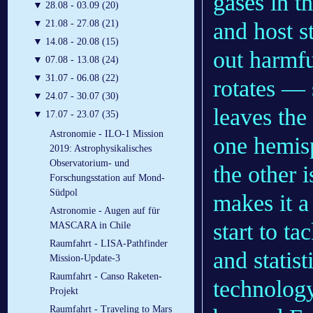
gases in t
▼
28.08 - 03.09 (20)
and host s
▼
21.08 - 27.08 (21)
▼
14.08 - 20.08 (15)
out harmfu
▼
07.08 - 13.08 (24)
▼
31.07 - 06.08 (22)
rotates — 
▼
24.07 - 30.07 (30)
leaves the
▼
17.07 - 23.07 (35)
Astronomie - ILO-1 Mission
one hemisp
2019: Astrophysikalisches
Observatorium- und
the other 
Forschungsstation auf Mond-
Südpol
makes it a
Astronomie - Augen auf für
start to t
MASCARA in Chile
Raumfahrt - LISA-Pathfinder
and statis
Mission-Update-3
Raumfahrt - Canso Raketen-
technology
Projekt
Raumfahrt - Traveling to Mars