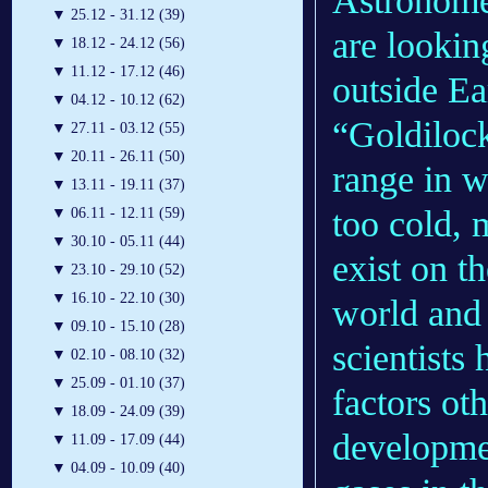
Astronomer
▼
25.12 - 31.12 (39)
are lookin
▼
18.12 - 24.12 (56)
▼
11.12 - 17.12 (46)
outside Ea
▼
04.12 - 10.12 (62)
“Goldilock
▼
27.11 - 03.12 (55)
▼
20.11 - 26.11 (50)
range in w
▼
13.11 - 19.11 (37)
too cold, 
▼
06.11 - 12.11 (59)
▼
30.10 - 05.11 (44)
exist on t
▼
23.10 - 29.10 (52)
▼
16.10 - 22.10 (30)
world and 
▼
09.10 - 15.10 (28)
scientists
▼
02.10 - 08.10 (32)
▼
25.09 - 01.10 (37)
factors ot
▼
18.09 - 24.09 (39)
developmen
▼
11.09 - 17.09 (44)
▼
04.09 - 10.09 (40)