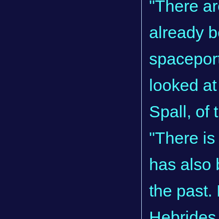
"There ar
already b
spaceport
looked at
Spall, of 
"There is
has also 
the past.
Hebrides –