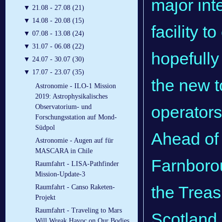
major int
▼
21.08 - 27.08 (21)
▼
14.08 - 20.08 (15)
facility t
▼
07.08 - 13.08 (24)
▼
31.07 - 06.08 (22)
hopefully
▼
24.07 - 30.07 (30)
▼
17.07 - 23.07 (35)
the new t
Astronomie - ILO-1 Mission
2019: Astrophysikalisches
operators
Observatorium- und
Forschungsstation auf Mond-
Südpol
Ahead of
Astronomie - Augen auf für
MASCARA in Chile
Farnborou
Raumfahrt - LISA-Pathfinder
Mission-Update-3
the Treas
Raumfahrt - Canso Raketen-
Projekt
Raumfahrt - Traveling to Mars
Scotland 
Will Wreak Havoc on Our Bodies