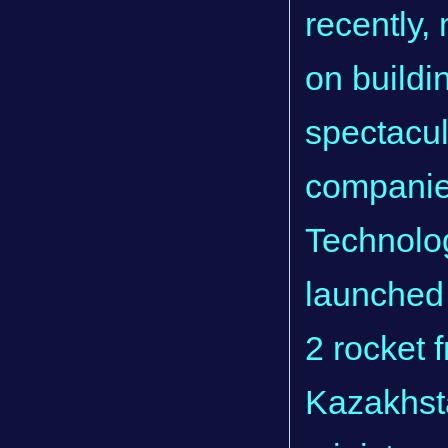
recently,
on buildi
spectacul
companies
Technolo
launched 
2 rocket
Kazakhsta