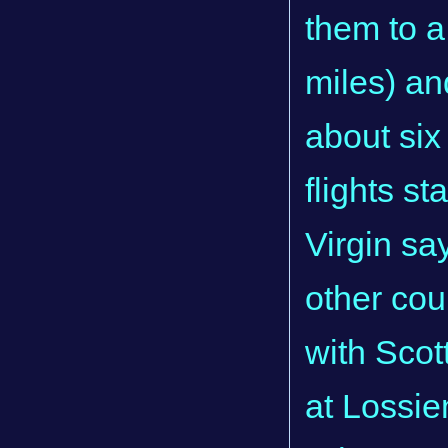
them to a
miles) an
about six
flights s
Virgin sa
other cou
with Scot
at Lossi