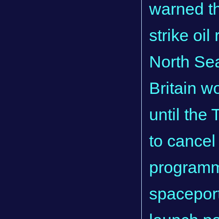
warned th
strike oil
North Sea
Britain wo
until the
to cancel
programm
spaceport