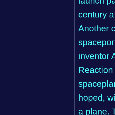
launch pa
century af
Another c
spaceport
inventor
Reaction 
spaceplan
hoped, wil
a plane.