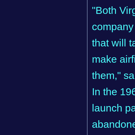
"Both Vir
company 
that will 
make airfi
them," sa
In the 19
launch pa
abandone