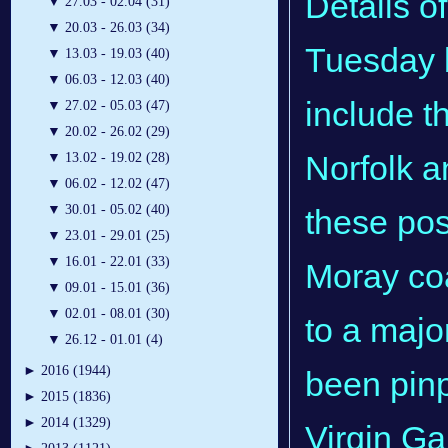
Details of
▼
27.03 - 02.04 (31)
▼
20.03 - 26.03 (34)
Tuesday b
▼
13.03 - 19.03 (40)
▼
06.03 - 12.03 (40)
include th
▼
27.02 - 05.03 (47)
▼
20.02 - 26.02 (29)
Norfolk a
▼
13.02 - 19.02 (28)
▼
06.02 - 12.02 (47)
▼
30.01 - 05.02 (40)
these pos
▼
23.01 - 29.01 (25)
▼
16.01 - 22.01 (33)
Moray coa
▼
09.01 - 15.01 (36)
▼
02.01 - 08.01 (30)
to a majo
▼
26.12 - 01.01 (4)
►
2016 (1944)
been pin
►
2015 (1836)
►
2014 (1329)
Virgin Gal