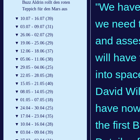
Buzz Aldrin rollt den roten
"We have 
Teppich für den Mars aus
▼
10.07 - 16.07 (39)
we need t
▼
03.07 - 09.07 (31)
▼
26.06 - 02.07 (29)
and asses
▼
19.06 - 25.06 (29)
▼
12.06 - 18.06 (37)
will have
▼
05.06 - 11.06 (38)
▼
29.05 - 04.06 (25)
into spac
▼
22.05 - 28.05 (28)
▼
15.05 - 21.05 (40)
David Wil
▼
08.05 - 14.05 (29)
▼
01.05 - 07.05 (18)
have now 
▼
24.04 - 30.04 (25)
▼
17.04 - 23.04 (35)
the first 
▼
10.04 - 16.04 (28)
▼
03.04 - 09.04 (39)