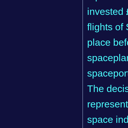
invested 
flights o
place bef
spaceplan
spaceport
The decis
represent
space ind