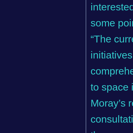
intereste
some poin
“The cur
initiativ
comprehen
to space 
Moray’s r
consultat