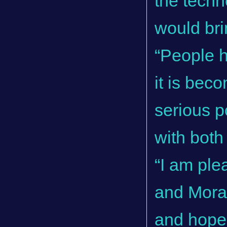
the techn
would bri
“People h
it is beco
serious p
with both
“I am pl
and Moray
and hope 