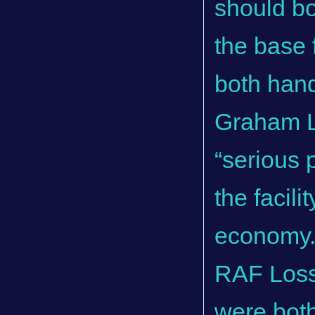
should bo
the base 
both han
Graham Le
“serious 
the facili
economy
RAF Loss
were bot