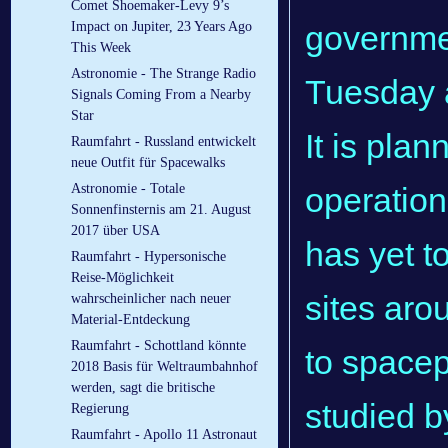
Comet Shoemaker-Levy 9’s
governme
Impact on Jupiter, 23 Years Ago
This Week
Astronomie - The Strange Radio
Tuesday a
Signals Coming From a Nearby
Star
It is plan
Raumfahrt - Russland entwickelt
neue Outfit für Spacewalks
operation
Astronomie - Totale
Sonnenfinsternis am 21. August
2017 über USA
has yet t
Raumfahrt - Hypersonische
Reise-Möglichkeit
sites aro
wahrscheinlicher nach neuer
Material-Entdeckung
Raumfahrt - Schottland könnte
to spacep
2018 Basis für Weltraumbahnhof
werden, sagt die britische
studied by
Regierung
Raumfahrt - Apollo 11 Astronaut