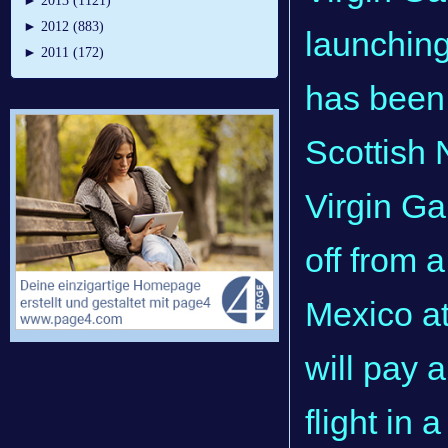
►
2013 (1121)
►
2012 (883)
launching
►
2011 (172)
has been 
Scottish 
Virgin Gal
off from 
Mexico at
will pay 
flight in 