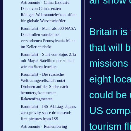
air show
Astronomie - China Exklusiv:
Daten von Chinas ersten
.
Röntgen-Weltraumteleskop offen
für globale Wissenschaftler
Britain i
Raumfahrt - Mehr als 300 NASA
Datenrollen wurden bei
verstorbenen Pennsylvania-Mann
that will
im Keller entdeckt
Raumfahrt - Start von Sojus-2.1a
missions 
mit Mayak Satelliten der so hell
wie ein Stern leuchtet
Raumfahrt - Die russische
eight loc
Weltraumgesellschaft nutzt
Drohnen auf der Suche nach
could be 
heruntergekommenen
Raketenfragmenten
Raumfahrt - ISS-ALLtag: Japans
US compa
zero-gravity space drone sends
first pictures from ISS
tourism f
Astronomie - Remembering