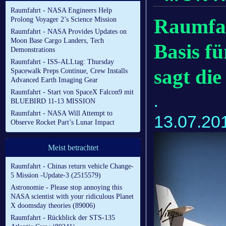
Raumfahrt - NASA Engineers Help
Raumfah
Prolong Voyager 2’s Science Mission
Raumfahrt - NASA Provides Updates on
Moon Base Cargo Landers, Tech
Basis f
Demonstrations
Raumfahrt - ISS-ALLtag: Thursday
sagt die
Spacewalk Preps Continue, Crew Installs
Advanced Earth Imaging Gear
Raumfahrt - Start von SpaceX Falcon9 mit
.
BLUEBIRD 11-13 MISSION
Raumfahrt - NASA Will Attempt to
13.07.20
Observe Rocket Part’s Lunar Impact
Meist betrachtet
Raumfahrt - Chinas return vehicle Change-
5 Mission -Update-3 (2515579)
Astronomie - Please stop annoying this
NASA scientist with your ridiculous Planet
X doomsday theories (89006)
Raumfahrt - Rückblick der STS-135