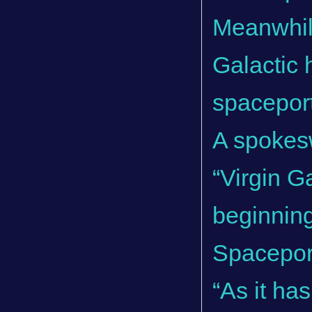
Meanwhile
Galactic 
spaceport
A spokesw
“Virgin G
beginning
Spacepor
“As it ha