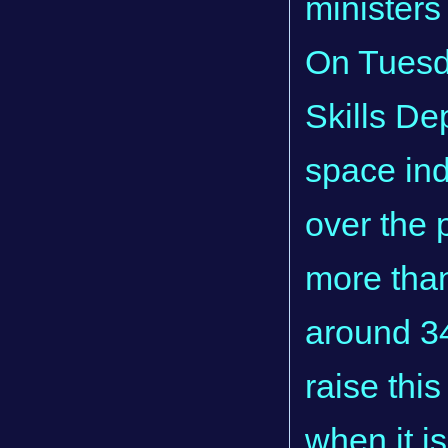
ministers
On Tuesda
Skills Dep
space ind
over the 
more than
around 34
raise thi
when it i