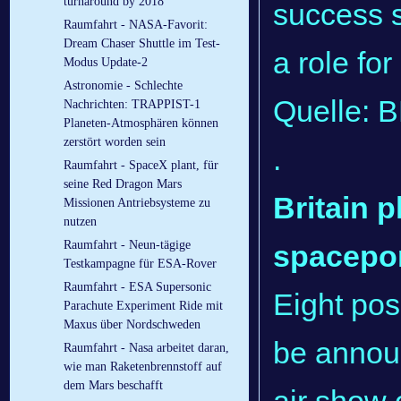
turnaround by 2018
success s
Raumfahrt - NASA-Favorit:
Dream Chaser Shuttle im Test-
a role for
Modus Update-2
Astronomie - Schlechte
Quelle: 
Nachrichten: TRAPPIST-1
Planeten-Atmosphären können
zerstört worden sein
.
Raumfahrt - SpaceX plant, für
seine Red Dragon Mars
Britain 
Missionen Antriebsysteme zu
nutzen
Raumfahrt - Neun-tägige
spacepo
Testkampagne für ESA-Rover
Raumfahrt - ESA Supersonic
Eight pos
Parachute Experiment Ride mit
Maxus über Nordschweden
be annou
Raumfahrt - Nasa arbeitet daran,
wie man Raketenbrennstoff auf
dem Mars beschafft