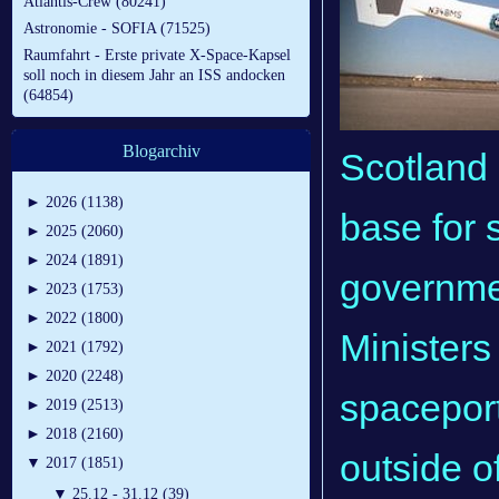
Atlantis-Crew (80241)
Astronomie - SOFIA (71525)
Raumfahrt - Erste private X-Space-Kapsel
soll noch in diesem Jahr an ISS andocken
(64854)
Blogarchiv
Scotland 
►
2026 (1138)
base for 
►
2025 (2060)
►
2024 (1891)
governme
►
2023 (1753)
►
2022 (1800)
Ministers
►
2021 (1792)
►
2020 (2248)
spaceport 
►
2019 (2513)
►
2018 (2160)
outside o
▼
2017 (1851)
▼
25.12 - 31.12 (39)