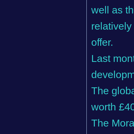
well as t
relativel
offer.
Last mont
developme
The globa
worth £40
The Mora