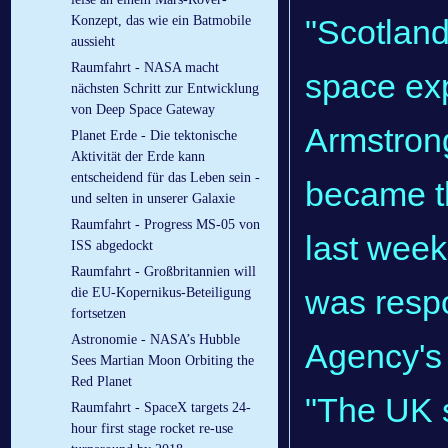
"Scotland
Konzept, das wie ein Batmobile
aussieht
Raumfahrt - NASA macht
space exp
nächsten Schritt zur Entwicklung
von Deep Space Gateway
Armstrong
Planet Erde - Die tektonische
Aktivität der Erde kann
entscheidend für das Leben sein -
became th
und selten in unserer Galaxie
Raumfahrt - Progress MS-05 von
last wee
ISS abgedockt
Raumfahrt - Großbritannien will
was respo
die EU-Kopernikus-Beteiligung
fortsetzen
Astronomie - NASA’s Hubble
Agency's f
Sees Martian Moon Orbiting the
Red Planet
"The UK s
Raumfahrt - SpaceX targets 24-
hour first stage rocket re-use