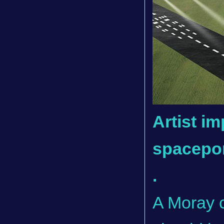
Artist i
spacepor
.
A Moray c