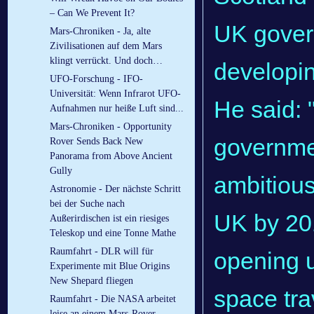
– Can We Prevent It?
UK govern
Mars-Chroniken - Ja, alte
Zivilisationen auf dem Mars
klingt verrückt. Und doch…
developin
UFO-Forschung - IFO-
Universität: Wenn Infrarot UFO-
He said: 
Aufnahmen nur heiße Luft sind...
Mars-Chroniken - Opportunity
governmen
Rover Sends Back New
Panorama from Above Ancient
Gully
ambitious
Astronomie - Der nächste Schritt
bei der Suche nach
UK by 201
Außerirdischen ist ein riesiges
Teleskop und eine Tonne Mathe
Raumfahrt - DLR will für
opening u
Experimente mit Blue Origins
New Shepard fliegen
space tra
Raumfahrt - Die NASA arbeitet
leise an einem Mars-Rover-