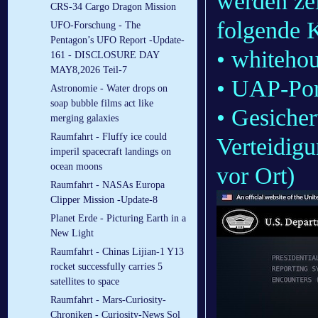
werden ze
CRS-34 Cargo Dragon Mission
folgende 
UFO-Forschung - The
Pentagon’s UFO Report -Update-
• whitehou
161 - DISCLOSURE DAY
MAY8,2026 Teil-7
• UAP-Por
Astronomie - Water drops on
soap bubble films act like
• Gesicher
merging galaxies
Raumfahrt - Fluffy ice could
Verteidig
imperil spacecraft landings on
ocean moons
vor Ort)
Raumfahrt - NASAs Europa
Clipper Mission -Update-8
Planet Erde - Picturing Earth in a
New Light
Raumfahrt - Chinas Lijian-1 Y13
rocket successfully carries 5
satellites to space
Raumfahrt - Mars-Curiosity-
Chroniken - Curiosity-News Sol