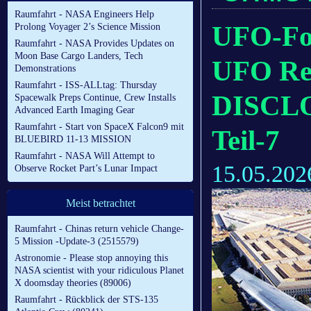
Raumfahrt - NASA Engineers Help
UFO-For
Prolong Voyager 2’s Science Mission
Raumfahrt - NASA Provides Updates on
Moon Base Cargo Landers, Tech
UFO Rep
Demonstrations
Raumfahrt - ISS-ALLtag: Thursday
DISCL
Spacewalk Preps Continue, Crew Installs
Advanced Earth Imaging Gear
Raumfahrt - Start von SpaceX Falcon9 mit
Teil-7
BLUEBIRD 11-13 MISSION
Raumfahrt - NASA Will Attempt to
15.05.202
Observe Rocket Part’s Lunar Impact
Meist betrachtet
Raumfahrt - Chinas return vehicle Change-
5 Mission -Update-3 (2515579)
Astronomie - Please stop annoying this
NASA scientist with your ridiculous Planet
X doomsday theories (89006)
Raumfahrt - Rückblick der STS-135