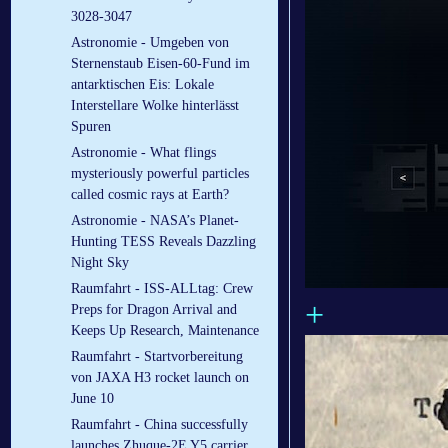
3028-3047
Astronomie - Umgeben von
Sternenstaub Eisen-60-Fund im
antarktischen Eis: Lokale
Interstellare Wolke hinterlässt
Spuren
Astronomie - What flings
mysteriously powerful particles
called cosmic rays at Earth?
Astronomie - NASA’s Planet-
Hunting TESS Reveals Dazzling
Night Sky
Raumfahrt - ISS-ALLtag: Crew
+
Preps for Dragon Arrival and
Keeps Up Research, Maintenance
Raumfahrt - Startvorbereitung
von JAXA H3 rocket launch on
June 10
Raumfahrt - China successfully
launches Zhuque-2E Y5 carrier