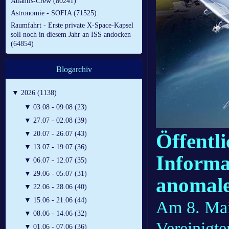
Atlantis-Crew (80241)
Astronomie - SOFIA (71525)
Raumfahrt - Erste private X-Space-Kapsel
soll noch in diesem Jahr an ISS andocken
(64854)
Blogarchiv
▼
2026 (1138)
▼
03.08 - 09.08 (23)
▼
27.07 - 02.08 (39)
Öffentl
▼
20.07 - 26.07 (43)
▼
13.07 - 19.07 (36)
Informa
▼
06.07 - 12.07 (35)
▼
29.06 - 05.07 (31)
anomal
▼
22.06 - 28.06 (40)
▼
15.06 - 21.06 (44)
Am 8. Mai
▼
08.06 - 14.06 (32)
Vereinigt
▼
01.06 - 07.06 (36)