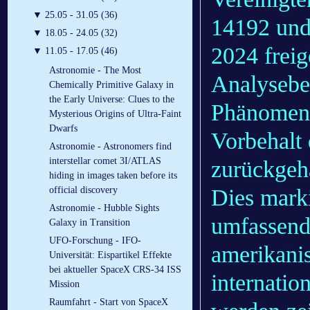
▼
25.05 - 31.05 (36)
14192 und
▼
18.05 - 24.05 (32)
2024 frei
▼
11.05 - 17.05 (46)
Astronomie - The Most
Analyseber
Chemically Primitive Galaxy in
the Early Universe: Clues to the
Phänomenen
Mysterious Origins of Ultra-Faint
Dwarfs
Vorbehalt 
Astronomie - Astronomers find
interstellar comet 3I/ATLAS
zurückgeh
hiding in images taken before its
Dies marki
official discovery
Astronomie - Hubble Sights
umfassend
Galaxy in Transition
UFO-Forschung - IFO-
amerikanis
Universität: Eispartikel Effekte
bei aktueller SpaceX CRS-34 ISS
internatio
Mission
Raumfahrt - Start von SpaceX