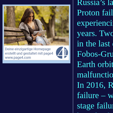
Russia’s l
Proton fai
experiencin
years. Two
in the las
Fobos-Grun
Earth orbit
malfuncti
In 2016, R
failure – 
stage fail