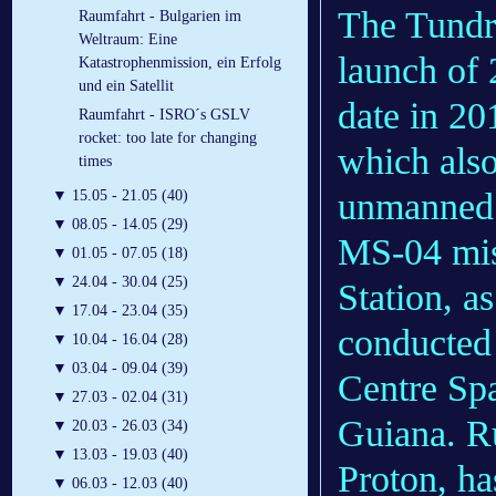
The Tundra
Raumfahrt - Bulgarien im
Weltraum: Eine
launch of
Katastrophenmission, ein Erfolg
und ein Satellit
date in 20
Raumfahrt - ISRO´s GSLV
rocket: too late for changing
which also
times
unmanned
▼
15.05 - 21.05 (40)
▼
08.05 - 14.05 (29)
MS-04 miss
▼
01.05 - 07.05 (18)
▼
24.04 - 30.04 (25)
Station, a
▼
17.04 - 23.04 (35)
conducted
▼
10.04 - 16.04 (28)
▼
03.04 - 09.04 (39)
Centre Sp
▼
27.03 - 02.04 (31)
Guiana. Ru
▼
20.03 - 26.03 (34)
▼
13.03 - 19.03 (40)
Proton, ha
▼
06.03 - 12.03 (40)