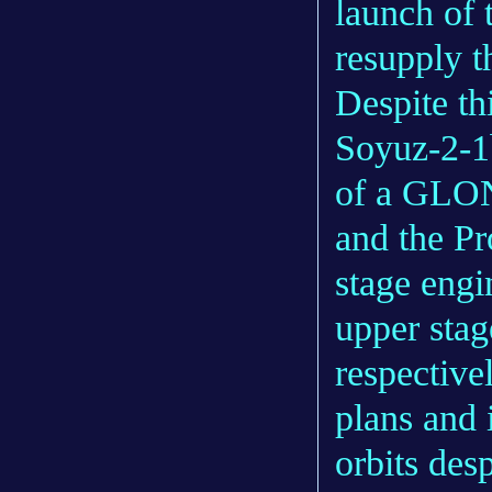
launch of 
resupply t
Despite th
Soyuz-2-1
of a GLON
and the Pr
stage engin
upper sta
respectivel
plans and i
orbits des