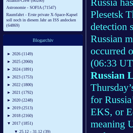
Russia ha
Atlantis-Crew (80280)
Astronomie - SOFIA (71547)
Plesetsk T
Raumfahrt - Erste private X-Space-Kapsel
soll noch in diesem Jahr an ISS andocken
detection 
(64869)
Russian mil
Blogarchiv
occurred 
►
2026 (1149)
(06:33 UT
►
2025 (2060)
►
2024 (1891)
Russian 
►
2023 (1753)
Thursday’s
►
2022 (1800)
►
2021 (1792)
for Russia
►
2020 (2248)
►
2019 (2513)
EKS, or E
►
2018 (2160)
meaning U
▼
2017 (1851)
▼
25.12 - 31.12 (39)