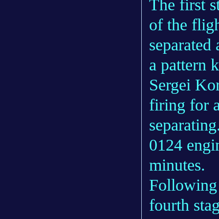
The first 
of the flig
separated 
a pattern 
Sergei Kor
firing for
separating
0124 engin
minutes.
Following 
fourth sta