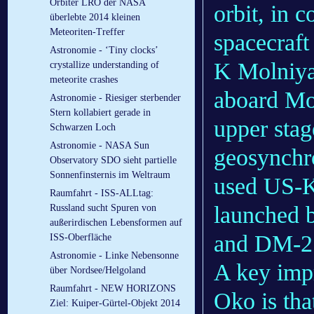
Orbiter LRO der NASA
orbit, in 
überlebte 2014 kleinen
Meteoriten-Treffer
spacecraft
Astronomie - ‘Tiny clocks’
K Molniya
crystallize understanding of
meteorite crashes
aboard Mo
Astronomie - Riesiger sterbender
Stern kollabiert gerade in
upper sta
Schwarzen Loch
Astronomie - NASA Sun
geosynchro
Observatory SDO sieht partielle
Sonnenfinsternis im Weltraum
used US-K
Raumfahrt - ISS-ALLtag:
launched 
Russland sucht Spuren von
außerirdischen Lebensformen auf
and DM-2 
ISS-Oberfläche
Astronomie - Linke Nebensonne
A key imp
über Nordsee/Helgoland
Raumfahrt - NEW HORIZONS
Oko is tha
Ziel: Kuiper-Gürtel-Objekt 2014