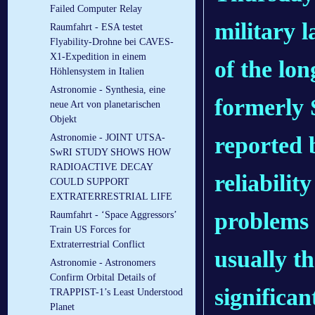
Failed Computer Relay
military l
Raumfahrt - ESA testet
Flyability-Drohne bei CAVES-
X1-Expedition in einem
of the lo
Höhlensystem in Italien
Astronomie - Synthesia, eine
formerly S
neue Art von planetarischen
Objekt
reported 
Astronomie - JOINT UTSA-
SwRI STUDY SHOWS HOW
RADIOACTIVE DECAY
reliabili
COULD SUPPORT
EXTRATERRESTRIAL LIFE
problems 
Raumfahrt - ‘Space Aggressors’
Train US Forces for
Extraterrestrial Conflict
usually t
Astronomie - Astronomers
Confirm Orbital Details of
significan
TRAPPIST-1’s Least Understood
Planet