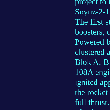
project to
Soyuz-2-1b
The first 
boosters, 
Powered b
clustered 
Blok A. B
108A engin
ignited ap
the rocket 
full thrust.