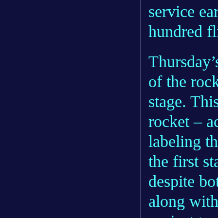
service ear
hundred fl
Thursday’
of the roc
stage. Thi
rocket – a
labeling t
the first s
despite bo
along with