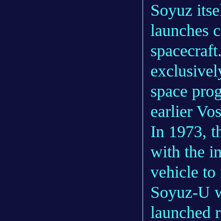
Soyuz itsel
launches c
spacecraft
exclusivel
space prog
earlier Vo
In 1973, t
with the i
vehicle to 
Soyuz-U w
launched ro