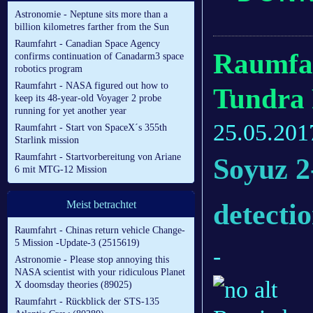
Astronomie - Neptune sits more than a
billion kilometres farther from the Sun
Raumfahrt - Canadian Space Agency
Raumfah
confirms continuation of Canadarm3 space
robotics program
Raumfahrt - NASA figured out how to
Tundra 
keep its 48-year-old Voyager 2 probe
running for yet another year
25.05.201
Raumfahrt - Start von SpaceX´s 355th
Starlink mission
Raumfahrt - Startvorbereitung von Ariane
Soyuz 2
6 mit MTG-12 Mission
detecti
Meist betrachtet
Raumfahrt - Chinas return vehicle Change-
5 Mission -Update-3 (2515619)
-
Astronomie - Please stop annoying this
NASA scientist with your ridiculous Planet
X doomsday theories (89025)
Raumfahrt - Rückblick der STS-135