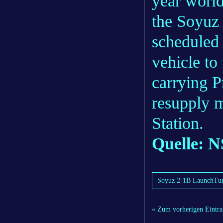
year world
the Soyuz 
scheduled 
vehicle t
carrying 
resupply m
Station.
Quelle: N
Soyuz 2-1B LaunchTun
« Zum vorherigen Eintra