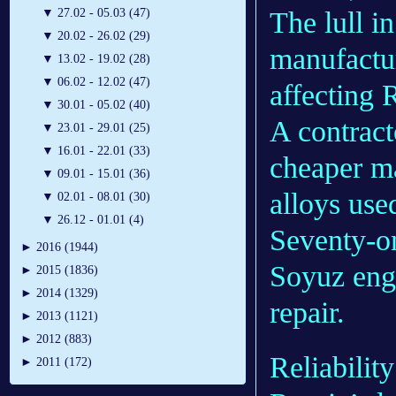
The lull i
▼
27.02 - 05.03 (47)
▼
20.02 - 26.02 (29)
manufactur
▼
13.02 - 19.02 (28)
▼
06.02 - 12.02 (47)
affecting 
▼
30.01 - 05.02 (40)
A contract
▼
23.01 - 29.01 (25)
▼
16.01 - 22.01 (33)
cheaper ma
▼
09.01 - 15.01 (36)
alloys use
▼
02.01 - 08.01 (30)
▼
26.12 - 01.01 (4)
Seventy-o
►
2016 (1944)
Soyuz engi
►
2015 (1836)
►
2014 (1329)
repair.
►
2013 (1121)
►
2012 (883)
Reliabilit
►
2011 (172)