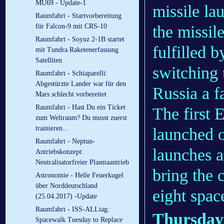
MU69 - Update-1
missile la
Raumfahrt - Startvorbereitung
the missil
für Falcon-9 mit CRS-10
Raumfahrt - Soyuz 2-1B startet
fulfilled 
mit Tundra Raketenerfassung
Satelliten
switching 
Raumfahrt - Schiaparelli:
Abgestürzte Lander war für den
Russia a f
Mars schlecht vorbereitet
Raumfahrt - Hast Du ein Ticket
The first 
zum Weltraum? Du musst zuerst
trainieren...
launched 
Raumfahrt - Neptun-
launches a
Antriebskonzept:
Neutralisatorfreier Plasmaantrieb
bring the c
Astronomie - Helle Feuerkugel
über Norddeutschland
eight space
(25.04.2017) -Update
Raumfahrt - ISS-ALLtag:
Thursday’
Spacewalk Tuesday to Replace