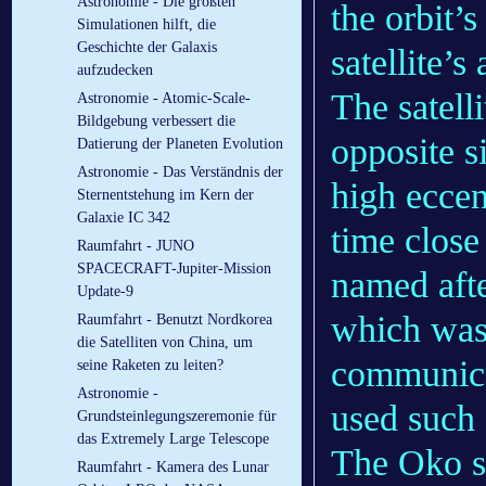
Astronomie - Die größten
the orbit’
Simulationen hilft, die
Geschichte der Galaxis
satellite’
aufzudecken
The satell
Astronomie - Atomic-Scale-
Bildgebung verbessert die
opposite si
Datierung der Planeten Evolution
Astronomie - Das Verständnis der
high eccen
Sternentstehung im Kern der
Galaxie IC 342
time close
Raumfahrt - JUNO
SPACECRAFT-Jupiter-Mission
named afte
Update-9
which was 
Raumfahrt - Benutzt Nordkorea
die Satelliten von China, um
communicat
seine Raketen zu leiten?
Astronomie -
used such 
Grundsteinlegungszeremonie für
das Extremely Large Telescope
The Oko sy
Raumfahrt - Kamera des Lunar