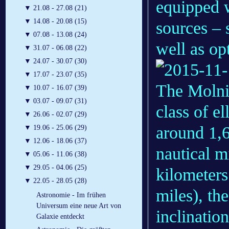
equipped w
▼
21.08 - 27.08 (21)
▼
14.08 - 20.08 (15)
sources – 
▼
07.08 - 13.08 (24)
well as opt
▼
31.07 - 06.08 (22)
▼
24.07 - 30.07 (30)
▼
17.07 - 23.07 (35)
The Molniy
▼
10.07 - 16.07 (39)
▼
03.07 - 09.07 (31)
class of el
▼
26.06 - 02.07 (29)
around 1,6
▼
19.06 - 25.06 (29)
▼
12.06 - 18.06 (37)
nautical m
▼
05.06 - 11.06 (38)
▼
29.05 - 04.06 (25)
kilometers
▼
22.05 - 28.05 (28)
miles), the
Astronomie - Im frühen
Universum eine neue Art von
inclinatio
Galaxie entdeckt