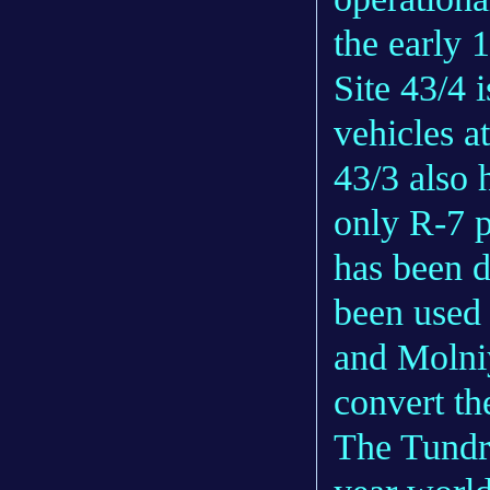
the early 
Site 43/4 
vehicles a
43/3 also 
only R-7 p
has been d
been used 
and Molni
convert th
The Tundra