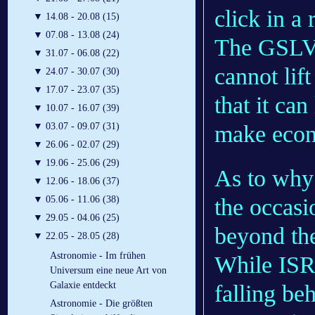
click in a 
▼
14.08 - 20.08 (15)
▼
07.08 - 13.08 (24)
The GSLV i
▼
31.07 - 06.08 (22)
cannot lift
▼
24.07 - 30.07 (30)
▼
17.07 - 23.07 (35)
that it can
▼
10.07 - 16.07 (39)
make econ
▼
03.07 - 09.07 (31)
▼
26.06 - 02.07 (29)
▼
19.06 - 25.06 (29)
As to why 
▼
12.06 - 18.06 (37)
the occasi
▼
05.06 - 11.06 (38)
▼
29.05 - 04.06 (25)
beyond th
▼
22.05 - 28.05 (28)
Astronomie - Im frühen
While ISR
Universum eine neue Art von
Galaxie entdeckt
falling be
Astronomie - Die größten