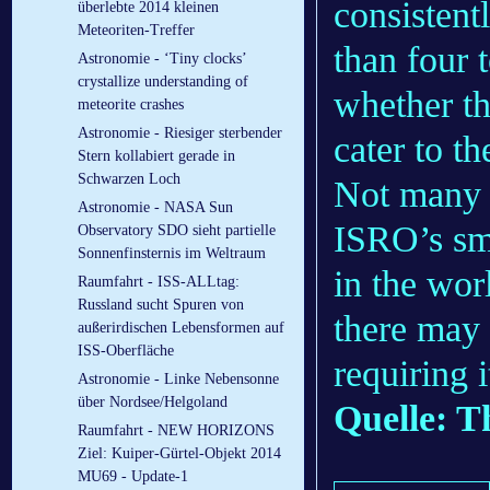
consistent
überlebte 2014 kleinen
Meteoriten-Treffer
than four 
Astronomie - ‘Tiny clocks’
crystallize understanding of
whether t
meteorite crashes
Astronomie - Riesiger sterbender
cater to th
Stern kollabiert gerade in
Schwarzen Loch
Not many 
Astronomie - NASA Sun
ISRO’s sm
Observatory SDO sieht partielle
Sonnenfinsternis im Weltraum
in the wor
Raumfahrt - ISS-ALLtag:
Russland sucht Spuren von
there may
außerirdischen Lebensformen auf
ISS-Oberfläche
requiring i
Astronomie - Linke Nebensonne
über Nordsee/Helgoland
Quelle: T
Raumfahrt - NEW HORIZONS
Ziel: Kuiper-Gürtel-Objekt 2014
MU69 - Update-1