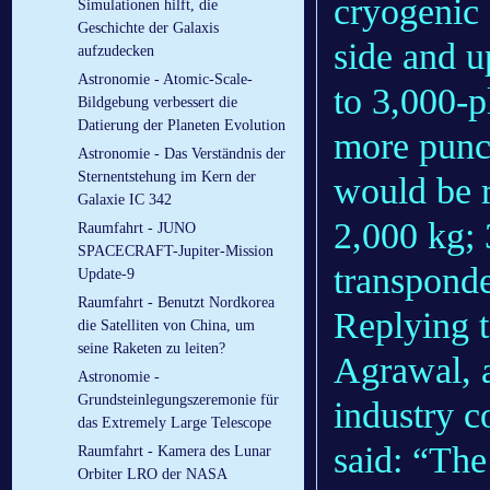
cryogenic 
Simulationen hilft, die
Geschichte der Galaxis
side and u
aufzudecken
Astronomie - Atomic-Scale-
to 3,000-p
Bildgebung verbessert die
Datierung der Planeten Evolution
more punch
Astronomie - Das Verständnis der
Sternentstehung im Kern der
would be r
Galaxie IC 342
2,000 kg; 
Raumfahrt - JUNO
SPACECRAFT-Jupiter-Mission
transponde
Update-9
Raumfahrt - Benutzt Nordkorea
Replying 
die Satelliten von China, um
seine Raketen zu leiten?
Agrawal, a
Astronomie -
Grundsteinlegungszeremonie für
industry c
das Extremely Large Telescope
said: “The
Raumfahrt - Kamera des Lunar
Orbiter LRO der NASA