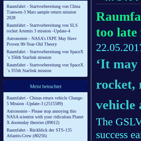
Raumfahrt - Startvorbereitung von China
Raumfah
Tianwen-3 Mars sample return mission
2028
Raumfahrt - Startvorbereitung von SLS
too late
rocket Artemis 3 mission -Update-4
Astronomie - NASA’s IXPE May Have
22.05.201
Proven 90-Year-Old Theory
Raumfahrt - Startvorbereitung von SpaceX
´s 356th Starlink mission
‘It may
Raumfahrt - Startvorbereitung von SpaceX
´s 355th Starlink mission
rocket, 
Meist betrachtet
Raumfahrt - Chinas return vehicle Change-
vehicle
5 Mission -Update-3 (2515589)
Astronomie - Please stop annoying this
NASA scientist with your ridiculous Planet
The GSLV s
X doomsday theories (89012)
Raumfahrt - Rückblick der STS-135
success ea
Atlantis-Crew (80256)