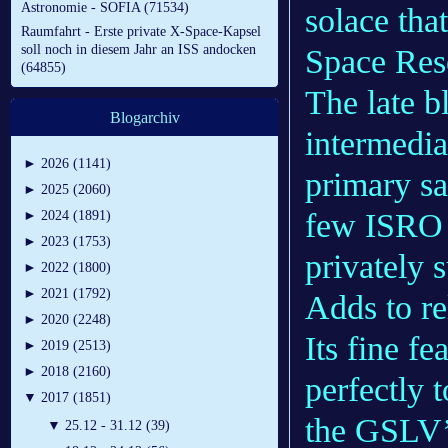
Astronomie - SOFIA (71534)
solace tha
Raumfahrt - Erste private X-Space-Kapsel
soll noch in diesem Jahr an ISS andocken
Space Res
(64855)
The late b
Blogarchiv
intermedia
►
2026 (1141)
primary sat
►
2025 (2060)
few ISRO 
►
2024 (1891)
►
2023 (1753)
privately 
►
2022 (1800)
►
2021 (1792)
Adds to rel
►
2020 (2248)
Its fine fe
►
2019 (2513)
►
2018 (2160)
perfectly 
▼
2017 (1851)
the GSLV’s
▼
25.12 - 31.12 (39)