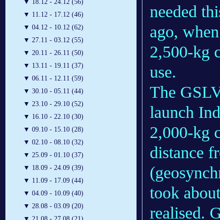
▼
18.12 - 24.12 (56)
needed thi
▼
11.12 - 17.12 (46)
ago, when 
▼
04.12 - 10.12 (62)
▼
27.11 - 03.12 (55)
2,500-kg c
▼
20.11 - 26.11 (50)
▼
13.11 - 19.11 (37)
use.
▼
06.11 - 12.11 (59)
The GSLV 
▼
30.10 - 05.11 (44)
▼
23.10 - 29.10 (52)
launch Ind
▼
16.10 - 22.10 (30)
2,000-kg cl
▼
09.10 - 15.10 (28)
▼
02.10 - 08.10 (32)
distance f
▼
25.09 - 01.10 (37)
(geosynchr
▼
18.09 - 24.09 (39)
▼
11.09 - 17.09 (44)
took about
▼
04.09 - 10.09 (40)
▼
28.08 - 03.09 (20)
realised. 
▼
21.08 - 27.08 (21)