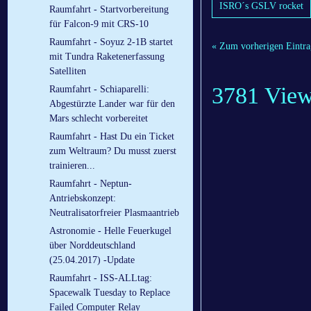
ISRO´s GSLV rocket
Raumfahrt - Startvorbereitung
für Falcon-9 mit CRS-10
Raumfahrt - Soyuz 2-1B startet
« Zum vorherigen Eintra
mit Tundra Raketenerfassung
Satelliten
3781 Vie
Raumfahrt - Schiaparelli:
Abgestürzte Lander war für den
Mars schlecht vorbereitet
Raumfahrt - Hast Du ein Ticket
zum Weltraum? Du musst zuerst
trainieren...
Raumfahrt - Neptun-
Antriebskonzept:
Neutralisatorfreier Plasmaantrieb
Astronomie - Helle Feuerkugel
über Norddeutschland
(25.04.2017) -Update
Raumfahrt - ISS-ALLtag:
Spacewalk Tuesday to Replace
Failed Computer Relay