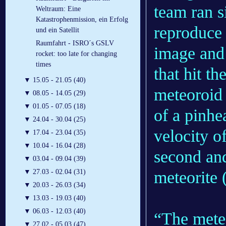
team ran s
Weltraum: Eine
Katastrophenmission, ein Erfolg
reproduce 
und ein Satellit
Raumfahrt - ISRO´s GSLV
image and 
rocket: too late for changing
times
that hit t
▼
15.05 - 21.05 (40)
meteoroid 
▼
08.05 - 14.05 (29)
▼
01.05 - 07.05 (18)
of a pinhe
▼
24.04 - 30.04 (25)
velocity o
▼
17.04 - 23.04 (35)
▼
10.04 - 16.04 (28)
second and
▼
03.04 - 09.04 (39)
meteorite 
▼
27.03 - 02.04 (31)
▼
20.03 - 26.03 (34)
▼
13.03 - 19.03 (40)
▼
06.03 - 12.03 (40)
“The meteo
▼
27.02 - 05.03 (47)