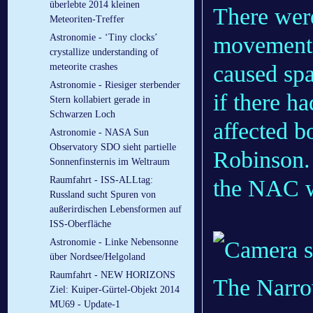
überlebte 2014 kleinen
There were
Meteoriten-Treffer
movements
Astronomie - ‘Tiny clocks’
crystallize understanding of
caused spa
meteorite crashes
Astronomie - Riesiger sterbender
if there ha
Stern kollabiert gerade in
Schwarzen Loch
affected b
Astronomie - NASA Sun
Observatory SDO sieht partielle
Robinson. 
Sonnenfinsternis im Weltraum
Raumfahrt - ISS-ALLtag:
the NAC w
Russland sucht Spuren von
außerirdischen Lebensformen auf
ISS-Oberfläche
Astronomie - Linke Nebensonne
über Nordsee/Helgoland
Raumfahrt - NEW HORIZONS
The Narro
Ziel: Kuiper-Gürtel-Objekt 2014
MU69 - Update-1