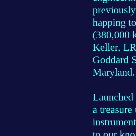
previously
happing to
(380,000 k
Keller, LR
Goddard Sp
Maryland.
Launched 
a treasure
instrument
to our kn