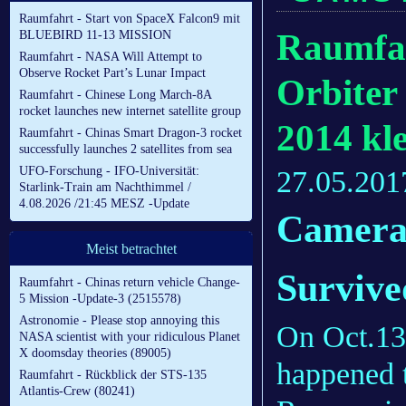
Raumfahrt - Start von SpaceX Falcon9 mit
Raumfah
BLUEBIRD 11-13 MISSION
Raumfahrt - NASA Will Attempt to
Observe Rocket Part’s Lunar Impact
Orbiter
Raumfahrt - Chinese Long March-8A
rocket launches new internet satellite group
2014 kl
Raumfahrt - Chinas Smart Dragon-3 rocket
successfully launches 2 satellites from sea
UFO-Forschung - IFO-Universität:
27.05.201
Starlink-Train am Nachthimmel /
4.08.2026 /21:45 MESZ -Update
Camera
Meist betrachtet
Survive
Raumfahrt - Chinas return vehicle Change-
5 Mission -Update-3 (2515578)
Astronomie - Please stop annoying this
On Oct.13
NASA scientist with your ridiculous Planet
X doomsday theories (89005)
happened 
Raumfahrt - Rückblick der STS-135
Atlantis-Crew (80241)