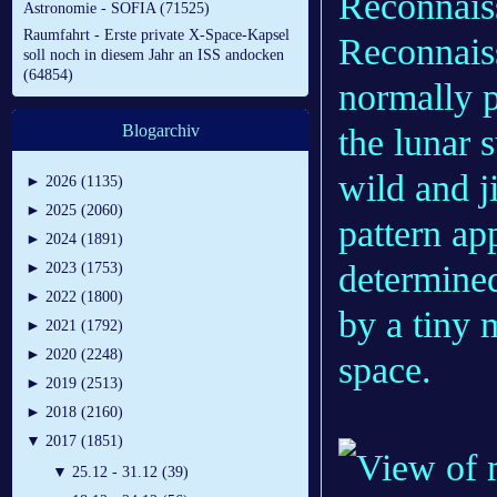
Reconnais
Astronomie - SOFIA (71525)
Raumfahrt - Erste private X-Space-Kapsel
Reconnais
soll noch in diesem Jahr an ISS andocken
(64854)
normally p
Blogarchiv
the lunar 
wild and j
►
2026 (1135)
►
2025 (2060)
pattern ap
►
2024 (1891)
determined
►
2023 (1753)
►
2022 (1800)
by a tiny 
►
2021 (1792)
►
2020 (2248)
space.
►
2019 (2513)
►
2018 (2160)
▼
2017 (1851)
▼
25.12 - 31.12 (39)