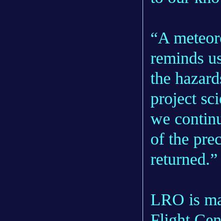
“A meteo
reminds us
the hazard
project s
we continu
of the pre
returned.”
LRO is m
Flight Cen