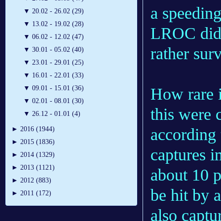
a speeding
▼
20.02 - 26.02 (29)
▼
13.02 - 19.02 (28)
LROC did 
▼
06.02 - 12.02 (47)
rather sur
▼
30.01 - 05.02 (40)
▼
23.01 - 29.01 (25)
▼
16.01 - 22.01 (33)
▼
09.01 - 15.01 (36)
How rare is
▼
02.01 - 08.01 (30)
this were 
▼
26.12 - 01.01 (4)
according
►
2016 (1944)
►
2015 (1836)
captures i
►
2014 (1329)
►
2013 (1121)
about 10 p
►
2012 (883)
be hit by 
►
2011 (172)
also captur