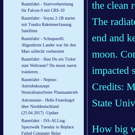
the clean 
Raumfahrt - Startvorbereitung
für Falcon-9 mit CRS-10
The radiato
Raumfahrt - Soyuz 2-1B startet
mit Tundra Raketenerfassung
Satelliten
end and ke
Raumfahrt - Schiaparelli:
Abgestürzte Lander war für den
moon. Com
Mars schlecht vorbereitet
Raumfahrt - Hast Du ein Ticket
zum Weltraum? Du musst zuerst
impacted s
trainieren...
Raumfahrt - Neptun-
Credits: 
Antriebskonzept:
Neutralisatorfreier Plasmaantrieb
State Univ
Astronomie - Helle Feuerkugel
über Norddeutschland
(25.04.2017) -Update
Raumfahrt - ISS-ALLtag:
How big w
Spacewalk Tuesday to Replace
Failed Computer Relay