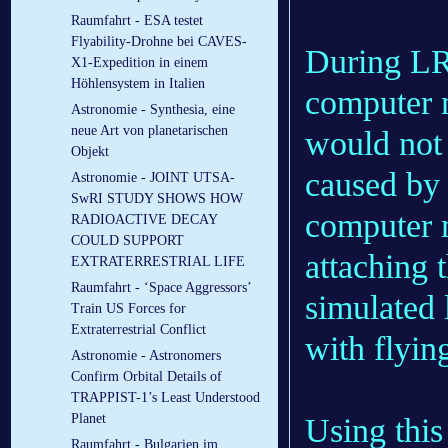
Raumfahrt - ESA testet
Flyability-Drohne bei CAVES-
During LR
X1-Expedition in einem
Höhlensystem in Italien
computer 
Astronomie - Synthesia, eine
neue Art von planetarischen
would not 
Objekt
caused by 
Astronomie - JOINT UTSA-
SwRI STUDY SHOWS HOW
computer 
RADIOACTIVE DECAY
COULD SUPPORT
attaching 
EXTRATERRESTRIAL LIFE
Raumfahrt - ‘Space Aggressors’
simulated 
Train US Forces for
Extraterrestrial Conflict
with flying
Astronomie - Astronomers
Confirm Orbital Details of
TRAPPIST-1’s Least Understood
Planet
Using thi
Raumfahrt - Bulgarien im