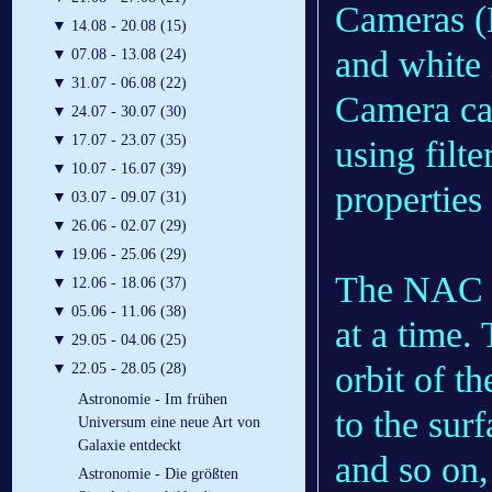
Cameras (
▼
14.08 - 20.08 (15)
and white
▼
07.08 - 13.08 (24)
▼
31.07 - 06.08 (22)
Camera ca
▼
24.07 - 30.07 (30)
▼
17.07 - 23.07 (35)
using filt
▼
10.07 - 16.07 (39)
properties
▼
03.07 - 09.07 (31)
▼
26.06 - 02.07 (29)
▼
19.06 - 25.06 (29)
The NAC w
▼
12.06 - 18.06 (37)
▼
05.06 - 11.06 (38)
at a time. 
▼
29.05 - 04.06 (25)
orbit of t
▼
22.05 - 28.05 (28)
Astronomie - Im frühen
to the surf
Universum eine neue Art von
Galaxie entdeckt
and so on,
Astronomie - Die größten