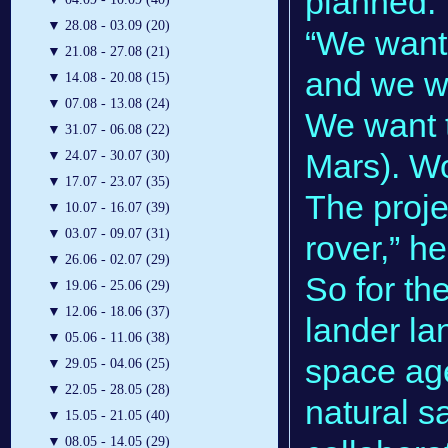
planned.
▼
28.08 - 03.09 (20)
“We want 
▼
21.08 - 27.08 (21)
and we wa
▼
14.08 - 20.08 (15)
▼
07.08 - 13.08 (24)
We want t
▼
31.07 - 06.08 (22)
Mars). Wo
▼
24.07 - 30.07 (30)
▼
17.07 - 23.07 (35)
The proje
▼
10.07 - 16.07 (39)
▼
03.07 - 09.07 (31)
rover,” he
▼
26.06 - 02.07 (29)
So for th
▼
19.06 - 25.06 (29)
▼
12.06 - 18.06 (37)
lander la
▼
05.06 - 11.06 (38)
space age
▼
29.05 - 04.06 (25)
▼
22.05 - 28.05 (28)
natural sa
▼
15.05 - 21.05 (40)
▼
08.05 - 14.05 (29)