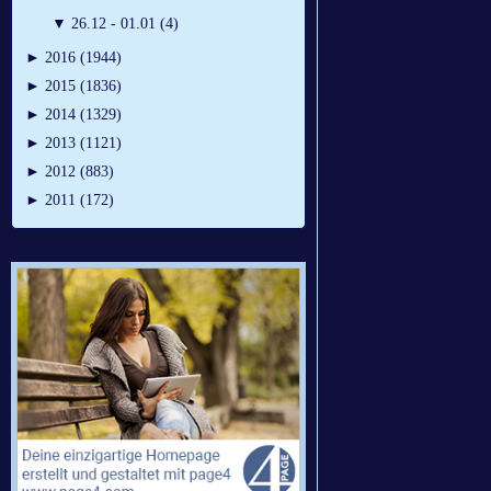
▼
26.12 - 01.01 (4)
►
2016 (1944)
►
2015 (1836)
►
2014 (1329)
►
2013 (1121)
►
2012 (883)
►
2011 (172)