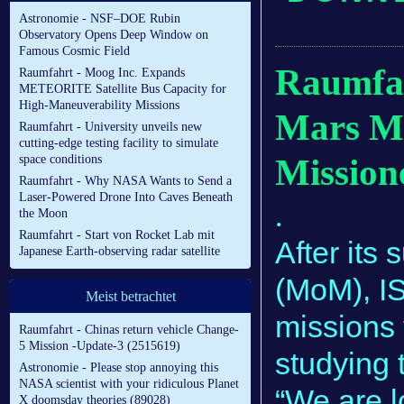
Astronomie - NSF–DOE Rubin
Observatory Opens Deep Window on
Famous Cosmic Field
Raumfah
Raumfahrt - Moog Inc. Expands
METEORITE Satellite Bus Capacity for
High-Maneuverability Missions
Mars Mi
Raumfahrt - University unveils new
cutting-edge testing facility to simulate
space conditions
Mission
Raumfahrt - Why NASA Wants to Send a
Laser-Powered Drone Into Caves Beneath
.
the Moon
Raumfahrt - Start von Rocket Lab mit
After its
Japanese Earth-observing radar satellite
(MoM), IS
Meist betrachtet
missions 
Raumfahrt - Chinas return vehicle Change-
5 Mission -Update-3 (2515619)
studying t
Astronomie - Please stop annoying this
NASA scientist with your ridiculous Planet
“We are l
X doomsday theories (89028)