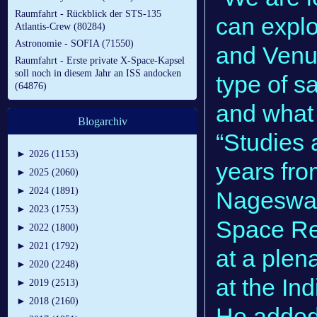
Raumfahrt - Rückblick der STS-135
can explo
Atlantis-Crew (80284)
Astronomie - SOFIA (71550)
and Venus
Raumfahrt - Erste private X-Space-Kapsel
soll noch in diesem Jahr an ISS andocken
type of s
(64876)
and what 
Blogarchiv
“Studies 
►
2026 (1153)
years fro
►
2025 (2060)
►
2024 (1891)
Nageswara
►
2023 (1753)
Space Re
►
2022 (1800)
►
2021 (1792)
at a plen
►
2020 (2248)
at the In
►
2019 (2513)
►
2018 (2160)
He added 