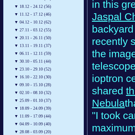
in this g
▼
18.12 - 24.12 (56)
Jaspal C
▼
11.12 - 17.12 (46)
▼
04.12 - 10.12 (62)
backyard 
▼
27.11 - 03.12 (55)
recently 
▼
20.11 - 26.11 (50)
▼
13.11 - 19.11 (37)
the imag
▼
06.11 - 12.11 (59)
▼
30.10 - 05.11 (44)
telescope
▼
23.10 - 29.10 (52)
ioptron 
▼
16.10 - 22.10 (30)
▼
09.10 - 15.10 (28)
shared
th
▼
02.10 - 08.10 (32)
Nebula
th
▼
25.09 - 01.10 (37)
▼
18.09 - 24.09 (39)
"I took c
▼
11.09 - 17.09 (44)
▼
04.09 - 10.09 (40)
maximum 
▼
28.08 - 03.09 (20)