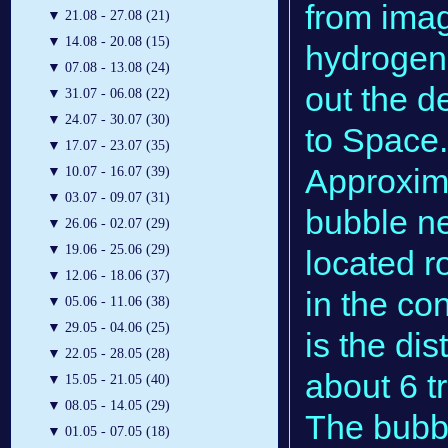
from imag
▼
21.08 - 27.08 (21)
▼
14.08 - 20.08 (15)
hydrogen 
▼
07.08 - 13.08 (24)
out the d
▼
31.07 - 06.08 (22)
▼
24.07 - 30.07 (30)
to Space
▼
17.07 - 23.07 (35)
Approxima
▼
10.07 - 16.07 (39)
▼
03.07 - 09.07 (31)
bubble ne
▼
26.06 - 02.07 (29)
▼
19.06 - 25.06 (29)
located r
▼
12.06 - 18.06 (37)
in the co
▼
05.06 - 11.06 (38)
▼
29.05 - 04.06 (25)
is the dis
▼
22.05 - 28.05 (28)
about 6 tr
▼
15.05 - 21.05 (40)
▼
08.05 - 14.05 (29)
The bubbl
▼
01.05 - 07.05 (18)