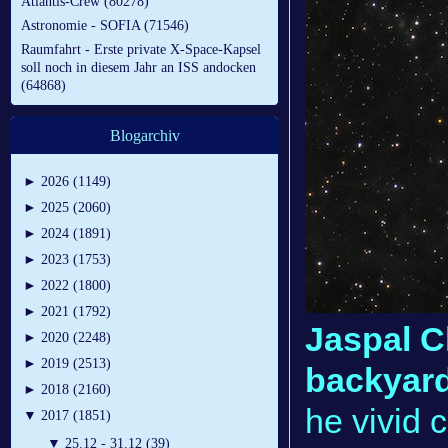
Atlantis-Crew (80278)
Astronomie - SOFIA (71546)
Raumfahrt - Erste private X-Space-Kapsel
soll noch in diesem Jahr an ISS andocken
(64868)
Blogarchiv
►
2026 (1149)
►
2025 (2060)
►
2024 (1891)
►
2023 (1753)
►
2022 (1800)
►
2021 (1792)
Jaspal C
►
2020 (2248)
►
2019 (2513)
backyard
►
2018 (2160)
he vivid 
▼
2017 (1851)
▼
25.12 - 31.12 (39)