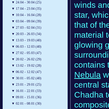
winds and
▼
24.04 - 30.04 (25)
▼
17.04 - 23.04 (35)
star, whi
▼
10.04 - 16.04 (28)
▼
03.04 - 09.04 (39)
that of t
▼
27.03 - 02.04 (31)
material 
▼
20.03 - 26.03 (34)
▼
13.03 - 19.03 (40)
glowing g
▼
06.03 - 12.03 (40)
surroundi
▼
27.02 - 05.03 (47)
▼
20.02 - 26.02 (29)
contains 
▼
13.02 - 19.02 (28)
Nebula
wh
▼
06.02 - 12.02 (47)
▼
30.01 - 05.02 (40)
central st
▼
23.01 - 29.01 (25)
▼
16.01 - 22.01 (33)
Chadha to
▼
09.01 - 15.01 (36)
composite
▼
02.01 - 08.01 (30)