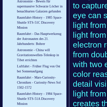
Astronomie - Beweis für
to captur
supermassive Schwarze Löcher in
benachbarten Galaxien gefunden
eye can s
Raumfahrt-History - 1985 Space-
light fro
Shuttle STS-51C Discovery
Mission
light from
Raumfahrt - Das Hauptwerkzeug
der Astronauten des 21.
electron 
Jahrhunderts: Bohrer
Astronomie - China will
from dou
Gravitationswellen-Teleskop in
Tibet errichten
with two 
Luftfahrt - Früher Flug von Ost
color rea
bei Sonnenaufgang
Raumfahrt - Mars-Curiosity-
detail vi
Chroniken - Curiosity-News Sol
1502-1572
light fro
Raumfahrt-History - 1984 Space-
Shuttle STS-51A Discovery
creates t
Mission