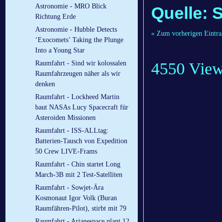
Astronomie - MRO Blick
Quelle: 
Richtung Erde
Astronomie - Hubble Detects
« Zum vorherigen Eintra
‘Exocomets’ Taking the Plunge
Into a Young Star
4550 Vie
Raumfahrt - Sind wir kolossalen
Raumfahrzeugen näher als wir
denken
Raumfahrt - Lockheed Martin
baut NASAs Lucy Spacecraft für
Asteroiden Missionen
Raumfahrt - ISS-ALLtag:
Batterien-Tausch von Expedition
50 Crew LIVE-Frams
Raumfahrt - Chin startet Long
March-3B mit 2 Test-Satelliten
Raumfahrt - Sowjet-Ära
Kosmonaut Igor Volk (Buran
Raumfähren-Pilot), stirbt mit 79
Raumfahrt - Arianespace plant 12