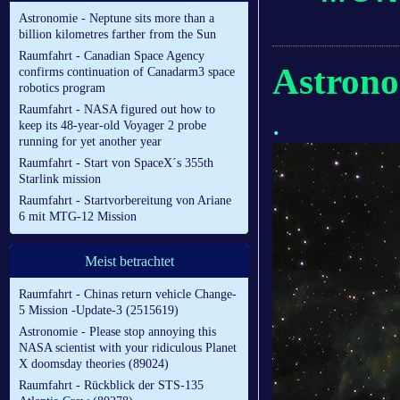
Astronomie - Neptune sits more than a
billion kilometres farther from the Sun
Raumfahrt - Canadian Space Agency
Astrono
confirms continuation of Canadarm3 space
robotics program
Raumfahrt - NASA figured out how to
.
keep its 48-year-old Voyager 2 probe
running for yet another year
Raumfahrt - Start von SpaceX´s 355th
Starlink mission
Raumfahrt - Startvorbereitung von Ariane
6 mit MTG-12 Mission
Meist betrachtet
Raumfahrt - Chinas return vehicle Change-
5 Mission -Update-3 (2515619)
Astronomie - Please stop annoying this
NASA scientist with your ridiculous Planet
X doomsday theories (89024)
Raumfahrt - Rückblick der STS-135