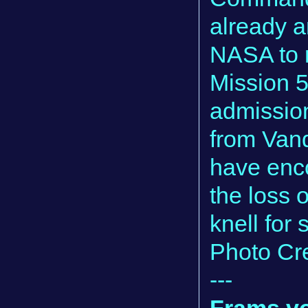
already a
NASA to r
Mission 5
admission
from Van
have enco
the loss 
knell for 
Photo Cr
---