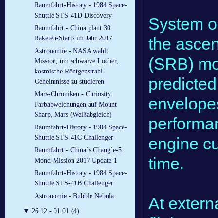
Raumfahrt-History - 1984 Space-
Shuttle STS-41D Discovery
System op
Raumfahrt - China plant 30
Raketen-Starts im Jahr 2017
the ascen
Astronomie - NASA wählt
(SRB) mo
Mission, um schwarze Löcher,
kosmische Röntgenstrahl-
predicted
Geheimnisse zu studieren
Mars-Chroniken - Curiosity:
envelope
Farbabweichungen auf Mount
Sharp, Mars (Weißabgleich)
performa
Raumfahrt-History - 1984 Space-
Shuttle STS-41C Challenger
engine cu
Raumfahrt - China´s Chang´e-5
time.
Mond-Mission 2017 Update-1
Raumfahrt-History - 1984 Space-
Shuttle STS-41B Challenger
Astronomie - Bubble Nebula
At extern
▼
26.12 - 01.01 (4)