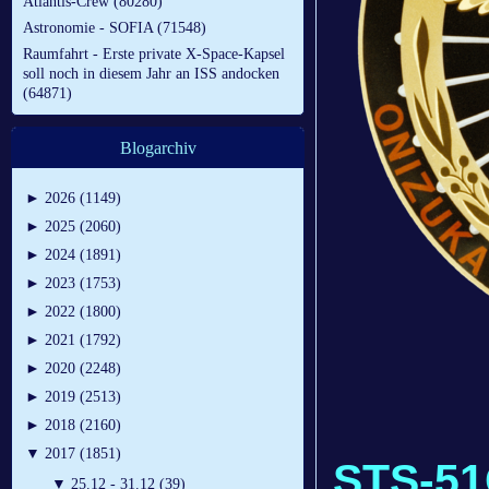
Atlantis-Crew (80280)
Astronomie - SOFIA (71548)
Raumfahrt - Erste private X-Space-Kapsel
soll noch in diesem Jahr an ISS andocken
(64871)
Blogarchiv
►
2026 (1149)
►
2025 (2060)
►
2024 (1891)
►
2023 (1753)
►
2022 (1800)
►
2021 (1792)
►
2020 (2248)
►
2019 (2513)
►
2018 (2160)
▼
2017 (1851)
STS-5
▼
25.12 - 31.12 (39)