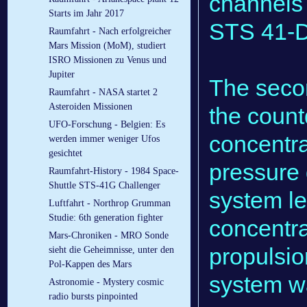
channels 
Starts im Jahr 2017
STS 41-D (
Raumfahrt - Nach erfolgreicher
Mars Mission (MoM), studiert
ISRO Missionen zu Venus und
Jupiter
The seco
Raumfahrt - NASA startet 2
Asteroiden Missionen
the coun
UFO-Forschung - Belgien: Es
concentra
werden immer weniger Ufos
gesichtet
pressure 
Raumfahrt-History - 1984 Space-
Shuttle STS-41G Challenger
system l
Luftfahrt - Northrop Grumman
Studie: 6th generation fighter
concentr
Mars-Chroniken - MRO Sonde
propulsi
sieht die Geheimnisse, unter den
Pol-Kappen des Mars
system wa
Astronomie - Mystery cosmic
radio bursts pinpointed