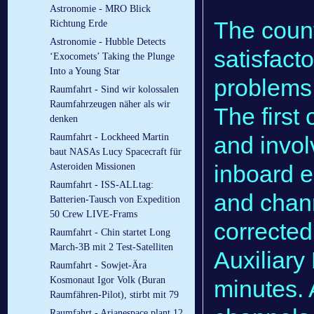
Astronomie - MRO Blick
The coun
Richtung Erde
Astronomie - Hubble Detects
satisfacto
‘Exocomets’ Taking the Plunge
Into a Young Star
problems 
Raumfahrt - Sind wir kolossalen
Raumfahrzeugen näher als wir
The first
denken
Raumfahrt - Lockheed Martin
and involv
baut NASAs Lucy Spacecraft für
inboard e
Asteroiden Missionen
Raumfahrt - ISS-ALLtag:
and chann
Batterien-Tausch von Expedition
50 Crew LIVE-Frams
corrected
Raumfahrt - Chin startet Long
March-3B mit 2 Test-Satelliten
Auxiliary
Raumfahrt - Sowjet-Ära
Kosmonaut Igor Volk (Buran
minutes. 
Raumfähren-Pilot), stirbt mit 79
Raumfahrt - Arianespace plant 12