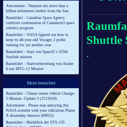
Astronomie - Neptune sits more than a
billion kilometres farther from the Sun
Raumfahrt - Canadian Space Agency
Raumfah
confirms continuation of Canadarm3 space
robotics program
Raumfahrt - NASA figured out how to
Shuttle
keep its 48-year-old Voyager 2 probe
running for yet another year
.
Raumfahrt - Start von SpaceX´s 355th
Starlink mission
Raumfahrt - Startvorbereitung von Ariane
6 mit MTG-12 Mission
Meist betrachtet
Raumfahrt - Chinas return vehicle Change-
5 Mission -Update-3 (2515619)
Astronomie - Please stop annoying this
NASA scientist with your ridiculous Planet
X doomsday theories (89025)
Raumfahrt - Rückblick der STS-135