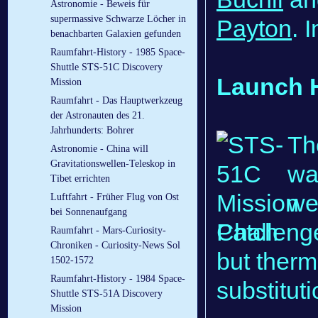
Astronomie - Beweis für
supermassive Schwarze Löcher in
Payton
. 
benachbarten Galaxien gefunden
Raumfahrt-History - 1985 Space-
Shuttle STS-51C Discovery
Launch H
Mission
Raumfahrt - Das Hauptwerkzeug
der Astronauten des 21.
Jahrhunderts: Bohrer
Th
Astronomie - China will
Gravitationswellen-Teleskop in
wa
Tibet errichten
we
Luftfahrt - Früher Flug von Ost
bei Sonnenaufgang
Challeng
Raumfahrt - Mars-Curiosity-
Chroniken - Curiosity-News Sol
but therm
1502-1572
Raumfahrt-History - 1984 Space-
substituti
Shuttle STS-51A Discovery
Mission