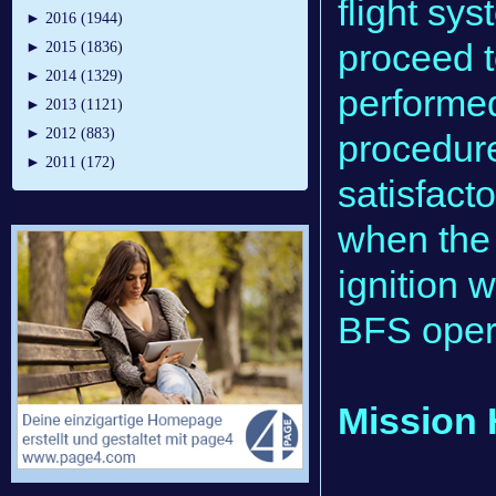
flight sy
►
2016 (1944)
proceed 
►
2015 (1836)
►
2014 (1329)
performe
►
2013 (1121)
►
2012 (883)
procedur
►
2011 (172)
satisfact
when the
ignition 
BFS opera
Mission 