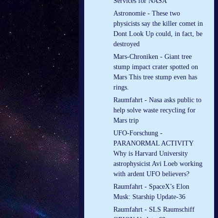
Services for NASA
Astronomie - These two
physicists say the killer comet in
Dont Look Up could, in fact, be
destroyed
Mars-Chroniken - Giant tree
stump impact crater spotted on
Mars This tree stump even has
rings.
Raumfahrt - Nasa asks public to
help solve waste recycling for
Mars trip
UFO-Forschung -
PARANORMAL ACTIVITY
Why is Harvard University
astrophysicist Avi Loeb working
with ardent UFO believers?
Raumfahrt - SpaceX’s Elon
Musk: Starship Update-36
Raumfahrt - SLS Raumschiff