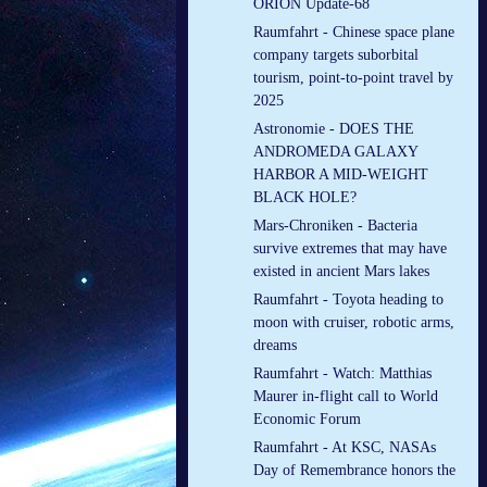
ORION Update-68
Raumfahrt - Chinese space plane
company targets suborbital
tourism, point-to-point travel by
2025
Astronomie - DOES THE
ANDROMEDA GALAXY
HARBOR A MID-WEIGHT
BLACK HOLE?
Mars-Chroniken - Bacteria
survive extremes that may have
existed in ancient Mars lakes
Raumfahrt - Toyota heading to
moon with cruiser, robotic arms,
dreams
Raumfahrt - Watch: Matthias
Maurer in-flight call to World
Economic Forum
Raumfahrt - At KSC, NASAs
Day of Remembrance honors the