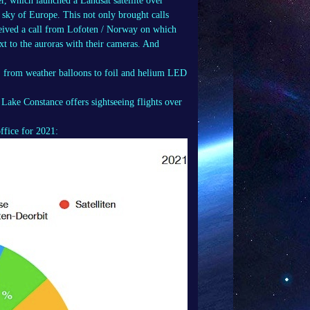
, which launched a Landsat satellite over
t sky of Europe. This not only brought calls
ceived a call from Lofoten / Norway on which
t to the auroras with their cameras. And
g, from weather balloons to foil and helium LED
Lake Constance offers sightseeing flights over
ffice for 2021: