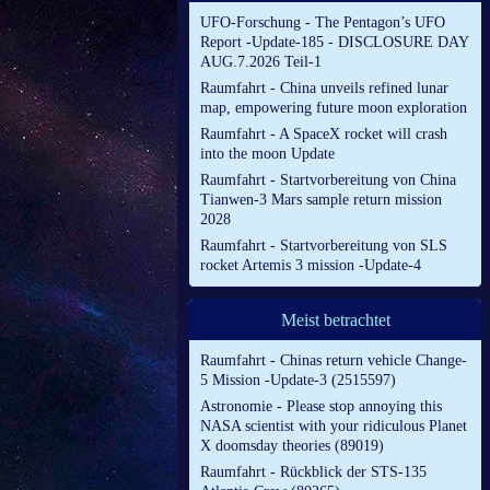
UFO-Forschung - The Pentagon’s UFO
Report -Update-185 - DISCLOSURE DAY
AUG.7.2026 Teil-1
Raumfahrt - China unveils refined lunar
map, empowering future moon exploration
Raumfahrt - A SpaceX rocket will crash
into the moon Update
Raumfahrt - Startvorbereitung von China
Tianwen-3 Mars sample return mission
2028
Raumfahrt - Startvorbereitung von SLS
rocket Artemis 3 mission -Update-4
Meist betrachtet
Raumfahrt - Chinas return vehicle Change-
5 Mission -Update-3 (2515597)
Astronomie - Please stop annoying this
NASA scientist with your ridiculous Planet
X doomsday theories (89019)
Raumfahrt - Rückblick der STS-135