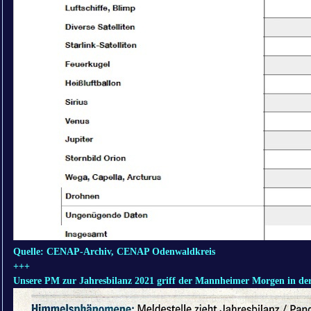
Quelle: CENAP-Archiv, CENAP Odenwaldkreis
+++
Unsere PM zur Jahresbilanz 2021 griff der Mannheimer Morgen in der