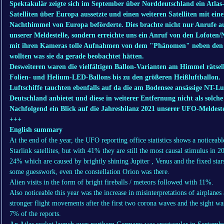
Spektakulär zeigte sich im September über Norddeutschland ein Atlas
Satelliten über Europa aussetzte und einen weiteren Satelliten mit e
Nachthimmel von Europa beförderte. Dies brachte nicht nur Anrufe 
unserer Meldestelle, sondern erreichte uns ein Anruf von den Lofote
mit ihren Kameras tolle Aufnahmen von dem "Phänomen" neben den A
wollten was sie da gerade beobachtet hätten.
Desweiteren waren die vielfältigen Ballon-Varianten am Himmel rätsel
Folien- und Helium-LED-Ballons bis zu den größeren Heißluftballon.
Luftschiffe tauchten ebenfalls auf da die am Bodensee ansässige NT-Lu
Deutschland anbietet und diese in weiterer Entfernung nicht als solch
Nachfolgend ein Blick auf die Jahresbilanz 2021 unserer UFO-Meldeste
+++
English summary
At the end of the year, the UFO reporting office statistics shows a noticeable
Starlink satellites, but with 41% they are still the most causal stimulus in
24% which are caused by brightly shining Jupiter , Venus and the fixed sta
some guesswork, even the constellation Orion was there.
Alien visits in the form of bright fireballs / meteors followed with 11%.
Also noticeable this year was the increase in misinterpretations of airplanes
stronger flight movements after the first two corona waves and the sight w
7% of the reports.