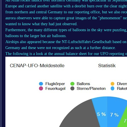
An Atlas rocket launch over northern Germany was spectacular in September
Europe and carried another satellite with a deorbit burn over the clear nigh
from northern and central Germany to our reporting office, but we also re
aurora observers were able to capture great images of the "phenomenon" nex
wanted to know what they had just observed.
Furthermore, the many different types of balloons in the sky were puzzlin
balloons to the larger hot air balloons.
Airships also appeared because the NT-Luftschiffahrt-Gesellschaft based on 
Germany and these were not recognized as such at a further distance.
The following is a look at the annual balance sheet for our UFO reporting o