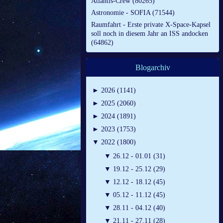
Atlantis-Crew (80265)
Astronomie - SOFIA (71544)
Raumfahrt - Erste private X-Space-Kapsel
soll noch in diesem Jahr an ISS andocken
(64862)
Blogarchiv
►
2026 (1141)
►
2025 (2060)
►
2024 (1891)
►
2023 (1753)
▼
2022 (1800)
▼
26.12 - 01.01 (31)
▼
19.12 - 25.12 (29)
▼
12.12 - 18.12 (45)
▼
05.12 - 11.12 (45)
▼
28.11 - 04.12 (40)
▼
21.11 - 27.11 (28)