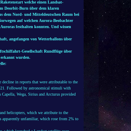
-Raketenstart welche einen Landsat-
inem Deorbit-Burn über dem klaren
aus dem Nord- und Mitteldeutschen Raum bei
n/Norwegen auf welchen Aurora-Beobachter
uroras festhalten konnten. Und wissen
haft, angefangen von Wetterballons über
ftschiffahrt-Gesellschaft Rundflüge über
e erkannt wurden.
lle:
 decline in reports that were attributable to the
 2021. Followed by astronomical stimuli with
rs Capella, Wega, Sirius and Arcturus provided
 and helicopters, which we attribute to the
as apparently unfamiliar, which rose from 2% to