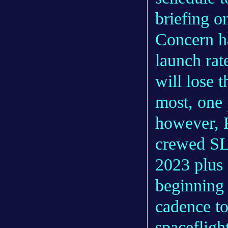
briefing o
Concern h
launch rat
will lose t
most, one 
however, Fr
crewed SL
2023 plus
beginning 
cadence to
spaceflig