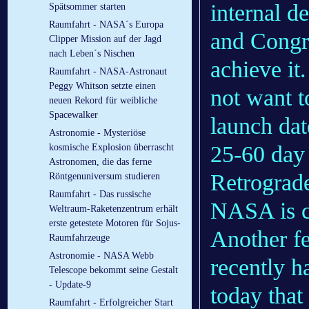
internal d
Spätsommer starten
Raumfahrt - NASA´s Europa
and Congre
Clipper Mission auf der Jagd
nach Leben´s Nischen
achieve it
Raumfahrt - NASA-Astronaut
Peggy Whitson setzte einen
not want t
neuen Rekord für weibliche
Spacewalker
launch da
Astronomie - Mysteriöse
25-60 day 
kosmische Explosion überrascht
Astronomen, die das ferne
Retrograd
Röntgenuniversum studieren
Raumfahrt - Das russische
NASA is c
Weltraum-Raketenzentrum erhält
erste getestete Motoren für Sojus-
Another f
Raumfahrzeuge
Astronomie - NASA Webb
recently 
Telescope bekommt seine Gestalt
- Update-9
today that
Raumfahrt - Erfolgreicher Start