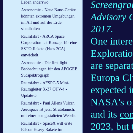
Screengra
Leben anderswo
Astronomie - Neue Nano-Geräte
Advisory 
könnten extremen Umgebungen
im All und auf der Erde
2017.
standhalten
Raumfahrt - ARCA Space
One interes
Corporation hat Konzept für eine
SSTO-Rakete (Haas 2CA)
Explorati
entwickelt.
are separa
Astronomie - Die first light
Beobachtungen für den APOGEE
Europa Cli
Südspektrograph
Raumfahrt - AFSPC-5 Mini-
expected i
Raumgleiter X-37 OTV-4 -
Update-3
NASA's of
Raumfahrt - Paul Allens Vulcan
Aerospace ist jetzt Stratolaunch,
and its
co
mit einer neu gestalteten Website
2023, but 
Raumfahrt - SpaceX will erste
Falcon Heavy Rakete im