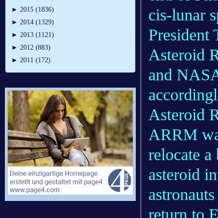
cis-lunar 
►
2015 (1836)
►
2014 (1329)
President 
►
2013 (1121)
►
2012 (883)
Asteroid 
►
2011 (172)
and NASA i
accordin
Asteroid 
ARRM was t
relocate a
asteroid 
astronauts
return to 