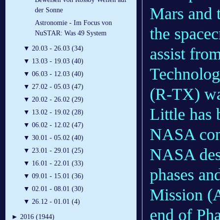
Mars and t
der Sonne
Astronomie - Im Focus von
the spacec
NuSTAR: Was 49 System
assist fr
▼
20.03 - 26.03 (34)
▼
13.03 - 19.03 (40)
Technolog
▼
06.03 - 12.03 (40)
▼
27.02 - 05.03 (47)
(R-TX) wa
▼
20.02 - 26.02 (29)
Little has 
▼
13.02 - 19.02 (28)
▼
06.02 - 12.02 (47)
NASA conc
▼
30.01 - 05.02 (40)
NASA descr
▼
23.01 - 29.01 (25)
▼
16.01 - 22.01 (33)
phases an
▼
09.01 - 15.01 (36)
▼
02.01 - 08.01 (30)
Mission (
▼
26.12 - 01.01 (4)
end of Ph
►
2016 (1944)