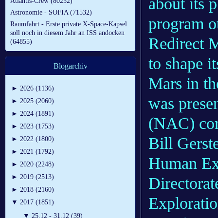
about its 
Atlantis-Crew (80252)
Astronomie - SOFIA (71532)
program ot
Raumfahrt - Erste private X-Space-Kapsel
soll noch in diesem Jahr an ISS andocken
Redirect 
(64855)
to shape i
Blogarchiv
Mars in th
►
2026 (1136)
was prese
►
2025 (2060)
►
2024 (1891)
(NAC) com
►
2023 (1753)
Bill Gers
►
2022 (1800)
►
2021 (1792)
Human Exp
►
2020 (2248)
►
2019 (2513)
Director
►
2018 (2160)
Exploratio
▼
2017 (1851)
▼
25.12 - 31.12 (39)