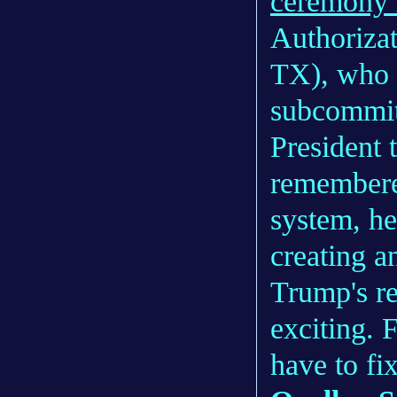
ceremony 
Authorizat
TX), who 
subcommit
President 
remembered
system, h
creating a
Trump's r
exciting. 
have to fi