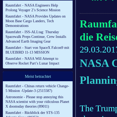
Raumfahrt - NASA Engineers Help
Prolong Voyager 2’s Science Mission
Raumfahrt - NASA Provides Updates on
Raumfah
Moon Base Cargo Landers, Tech
Demonstrations
Raumfahrt - ISS-ALLtag: Thursday
die Rei
Spacewalk Preps Continue, Crew Installs
Advanced Earth Imaging Gear
29.03.201
Raumfahrt - Start von SpaceX Falcon9 mit
BLUEBIRD 11-13 MISSION
Raumfahrt - NASA Will Attempt to
NASA C
Observe Rocket Part’s Lunar Impact
Plannin
Meist betrachtet
Raumfahrt - Chinas return vehicle Change-
5 Mission -Update-3 (2515587)
Astronomie - Please stop annoying this
NASA scientist with your ridiculous Planet
The Trump 
X doomsday theories (89011)
Raumfahrt - Rückblick der STS-135