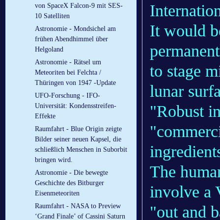
Internatio
von SpaceX Falcon-9 mit SES-
10 Satelliten
It would b
Astronomie - Mondsichel am
frühen Abendhimmel über
permanentl
Helgoland
Astronomie - Rätsel um
to stage m
Meteoriten bei Felchta /
Thüringen von 1947 -Update
lunar surf
UFO-Forschung - IFO-
"Robust in
Universität: Kondensstreifen-
Effekte
"commercia
Raumfahrt - Blue Origin zeigte
Bilder seiner neuen Kapsel, die
ingredient
schließlich Menschen in Suborbit
bringen wird.
The human
Astronomie - Die bewegte
Geschichte des Bitburger
involve a 
Eisenmeteoriten
Raumfahrt - NASA to Preview
"out and b
‘Grand Finale’ of Cassini Saturn