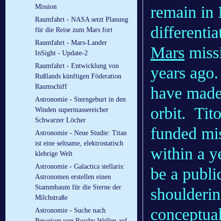
remain in 
Mission
Raumfahrt - NASA setzt Planung
differentia
für die Reise zum Mars fort
Raumfahrt - Mars-Lander
Mars
missi
InSight - Update-2
Raumfahrt - Entwicklung von
years ago.
Rußlands künftigen Föderation
Raumschiff
have made 
Astronomie - Sterngeburt in den
orbit. Tito
Winden supermassereicher
Schwarzer Löcher
funded mis
Astronomie - Neue Studie: Titan
ist eine seltsame, elektrostatisch
within a y
klebrige Welt
Astronomie - Galactica stellaris:
be a publi
Astronomen erstellen einen
Stammbaum für die Sterne der
shoulderin
Milchstraße
conceptual
Astronomie - Suche nach
Beweisen von Rossby Wellen auf