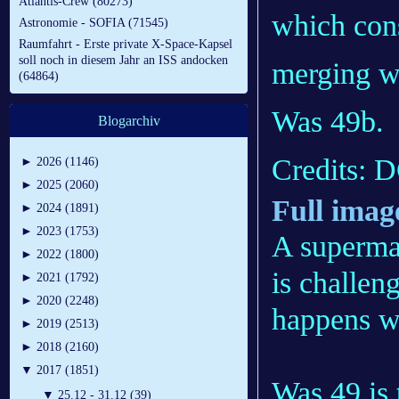
Atlantis-Crew (80273)
which cons
Astronomie - SOFIA (71545)
Raumfahrt - Erste private X-Space-Kapsel
soll noch in diesem Jahr an ISS andocken
merging w
(64864)
Was 49b.
Blogarchiv
Credits:
►
2026 (1146)
►
2025 (2060)
Full imag
►
2024 (1891)
►
2023 (1753)
A supermas
►
2022 (1800)
is challen
►
2021 (1792)
►
2020 (2248)
happens w
►
2019 (2513)
►
2018 (2160)
▼
2017 (1851)
Was 49 is 
▼
25.12 - 31.12 (39)