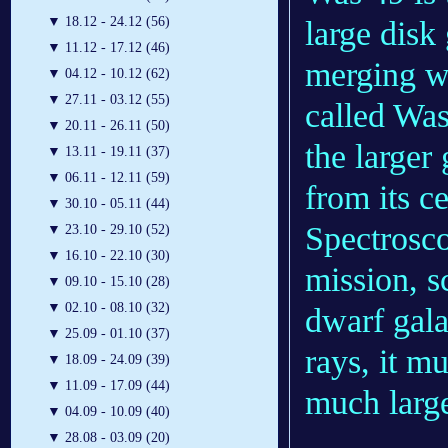
▼
18.12 - 24.12 (56)
large disk
▼
11.12 - 17.12 (46)
merging w
▼
04.12 - 10.12 (62)
▼
27.11 - 03.12 (55)
called Was
▼
20.11 - 26.11 (50)
the larger
▼
13.11 - 19.11 (37)
▼
06.11 - 12.11 (59)
from its c
▼
30.10 - 05.11 (44)
Spectrosc
▼
23.10 - 29.10 (52)
▼
16.10 - 22.10 (30)
mission, s
▼
09.10 - 15.10 (28)
▼
02.10 - 08.10 (32)
dwarf gala
▼
25.09 - 01.10 (37)
rays, it m
▼
18.09 - 24.09 (39)
▼
11.09 - 17.09 (44)
much larg
▼
04.09 - 10.09 (40)
▼
28.08 - 03.09 (20)