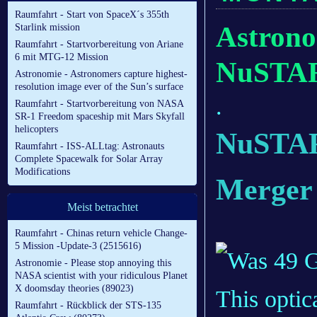
Raumfahrt - Start von SpaceX´s 355th
Astrono
Starlink mission
Raumfahrt - Startvorbereitung von Ariane
6 mit MTG-12 Mission
NuSTAR
Astronomie - Astronomers capture highest-
resolution image ever of the Sun’s surface
.
Raumfahrt - Startvorbereitung von NASA
SR-1 Freedom spaceship mit Mars Skyfall
helicopters
NuSTAR
Raumfahrt - ISS-ALLtag: Astronauts
Complete Spacewalk for Solar Array
Modifications
Merger
Meist betrachtet
Raumfahrt - Chinas return vehicle Change-
5 Mission -Update-3 (2515616)
Astronomie - Please stop annoying this
NASA scientist with your ridiculous Planet
X doomsday theories (89023)
This optic
Raumfahrt - Rückblick der STS-135