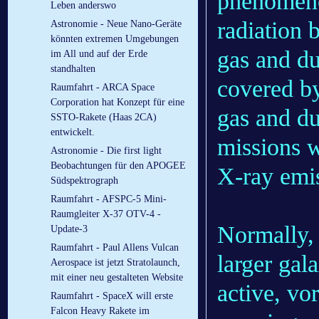
phenomeno
Leben anderswo
radiation 
Astronomie - Neue Nano-Geräte
könnten extremen Umgebungen
gas and du
im All und auf der Erde
standhalten
covered by
Raumfahrt - ARCA Space
Corporation hat Konzept für eine
gas and d
SSTO-Rakete (Haas 2CA)
entwickelt.
missions w
Astronomie - Die first light
Beobachtungen für den APOGEE
X-ray emi
Südspektrograph
Raumfahrt - AFSPC-5 Mini-
Raumgleiter X-37 OTV-4 -
Normally, 
Update-3
Raumfahrt - Paul Allens Vulcan
larger gal
Aerospace ist jetzt Stratolaunch,
mit einer neu gestalteten Website
active, vo
Raumfahrt - SpaceX will erste
Falcon Heavy Rakete im