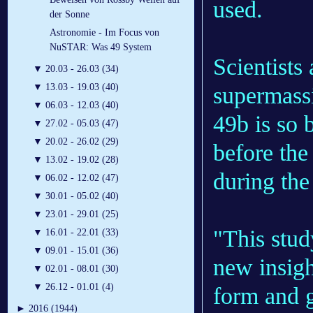
used.
der Sonne
Astronomie - Im Focus von
NuSTAR: Was 49 System
Scientists 
▼
20.03 - 26.03 (34)
▼
13.03 - 19.03 (40)
supermass
▼
06.03 - 12.03 (40)
49b is so 
▼
27.02 - 05.03 (47)
▼
20.02 - 26.02 (29)
before the
▼
13.02 - 19.02 (28)
during the
▼
06.02 - 12.02 (47)
▼
30.01 - 05.02 (40)
▼
23.01 - 29.01 (25)
"This stud
▼
16.01 - 22.01 (33)
▼
09.01 - 15.01 (36)
new insigh
▼
02.01 - 08.01 (30)
▼
26.12 - 01.01 (4)
form and g
►
2016 (1944)