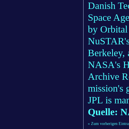
Danish Tec
Space Agen
by Orbital
NuSTAR's 
Berkeley, a
NASA's Hi
Archive Re
mission's 
JPL is ma
Quelle: 
« Zum vorherigen Eintra