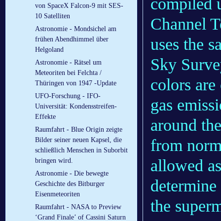
compiled 
von SpaceX Falcon-9 mit SES-
10 Satelliten
Channel T
Astronomie - Mondsichel am
uses the s
frühen Abendhimmel über
Helgoland
Sky Survey
Astronomie - Rätsel um
Meteoriten bei Felchta /
colors are
Thüringen von 1947 -Update
UFO-Forschung - IFO-
gas emissi
Universität: Kondensstreifen-
Effekte
around the
Raumfahrt - Blue Origin zeigte
from norma
Bilder seiner neuen Kapsel, die
schließlich Menschen in Suborbit
allowed as
bringen wird.
Astronomie - Die bewegte
determine 
Geschichte des Bitburger
Eisenmeteoriten
the superm
Raumfahrt - NASA to Preview
‘Grand Finale’ of Cassini Saturn