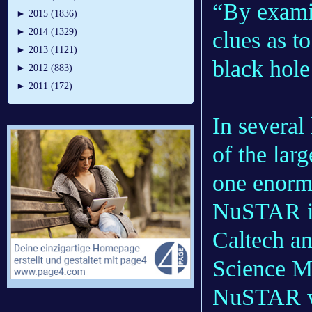
“By examin
►
2015 (1836)
►
2014 (1329)
clues as t
►
2013 (1121)
black hole
►
2012 (883)
►
2011 (172)
In several
of the lar
one enorm
NuSTAR is
Caltech a
Science Mi
NuSTAR wa