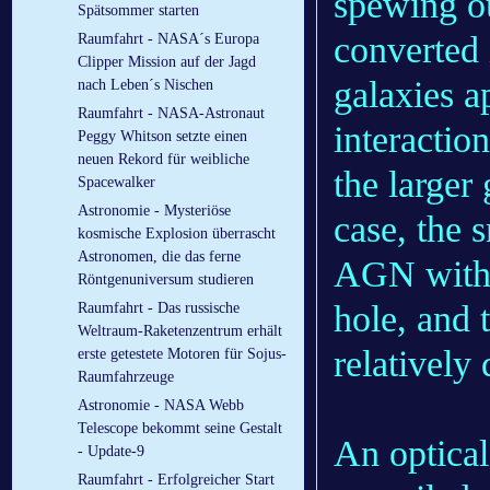
spewing ou
Spätsommer starten
converted 
Raumfahrt - NASA´s Europa
Clipper Mission auf der Jagd
galaxies a
nach Leben´s Nischen
Raumfahrt - NASA-Astronaut
interaction
Peggy Whitson setzte einen
neuen Rekord für weibliche
the larger 
Spacewalker
Astronomie - Mysteriöse
case, the 
kosmische Explosion überrascht
Astronomen, die das ferne
AGN with 
Röntgenuniversum studieren
hole, and t
Raumfahrt - Das russische
Weltraum-Raketenzentrum erhält
relatively 
erste getestete Motoren für Sojus-
Raumfahrzeuge
Astronomie - NASA Webb
Telescope bekommt seine Gestalt
An optical
- Update-9
Raumfahrt - Erfolgreicher Start