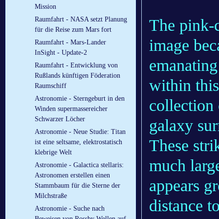
Mission
Raumfahrt - NASA setzt Planung
The pink-c
für die Reise zum Mars fort
image beca
Raumfahrt - Mars-Lander
InSight - Update-2
emanating
Raumfahrt - Entwicklung von
Rußlands künftigen Föderation
within this
Raumschiff
Astronomie - Sterngeburt in den
collection 
Winden supermassereicher
Schwarzer Löcher
galaxy sur
Astronomie - Neue Studie: Titan
These strik
ist eine seltsame, elektrostatisch
klebrige Welt
much large
Astronomie - Galactica stellaris:
Astronomen erstellen einen
appears gr
Stammbaum für die Sterne der
Milchstraße
distance to
Astronomie - Suche nach
Beweisen von Rossby Wellen auf