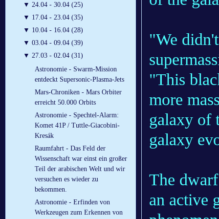
▼
24.04 - 30.04 (25)
▼
17.04 - 23.04 (35)
▼
10.04 - 16.04 (28)
"We didn't
▼
03.04 - 09.04 (39)
supermassi
▼
27.03 - 02.04 (31)
Astronomie - Swarm-Mission
"This blac
entdeckt Supersonic-Plasma-Jets
Mars-Chroniken - Mars Orbiter
more mass
erreicht 50.000 Orbits
galaxy of 
Astronomie - Spechtel-Alarm:
Komet 41P / Tuttle-Giacobini-
galaxy evo
Kresák
Raumfahrt - Das Feld der
Wissenschaft war einst ein großer
Teil der arabischen Welt und wir
The dwarf 
versuchen es wieder zu
bekommen.
an active 
Astronomie - Erfinden von
Werkzeugen zum Erkennen von