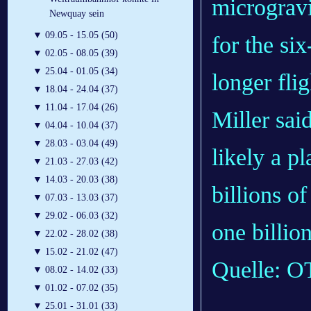
micrograv
Newquay sein
▼
09.05 - 15.05 (50)
for the si
▼
02.05 - 08.05 (39)
▼
25.04 - 01.05 (34)
longer flig
▼
18.04 - 24.04 (37)
▼
11.04 - 17.04 (26)
Miller said
▼
04.04 - 10.04 (37)
▼
28.03 - 03.04 (49)
likely a p
▼
21.03 - 27.03 (42)
▼
14.03 - 20.03 (38)
billions o
▼
07.03 - 13.03 (37)
▼
29.02 - 06.03 (32)
one billio
▼
22.02 - 28.02 (38)
▼
15.02 - 21.02 (47)
Quelle: 
▼
08.02 - 14.02 (33)
▼
01.02 - 07.02 (35)
▼
25.01 - 31.01 (33)