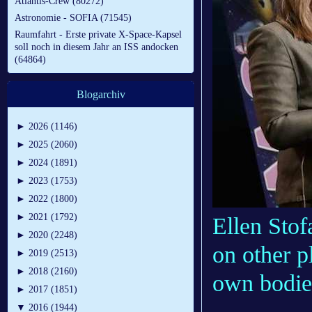
Atlantis-Crew (80272)
Astronomie - SOFIA (71545)
Raumfahrt - Erste private X-Space-Kapsel
soll noch in diesem Jahr an ISS andocken
(64864)
Blogarchiv
►
2026 (1146)
►
2025 (2060)
►
2024 (1891)
►
2023 (1753)
►
2022 (1800)
►
2021 (1792)
Ellen Stof
►
2020 (2248)
on other p
►
2019 (2513)
►
2018 (2160)
own bodies
►
2017 (1851)
-
▼
2016 (1944)