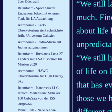
“We still 
über Odenwald
Raumfahrt - Space Shuttle
Endeavour bekommt externen
much. Findi
Tank für LA Ausstellung
Astronomie - Keck-
about life
Observatorium sieht schwächste
frühe Universum Galaxien
unpredicta
Astronomie - Radio-Sturm auf
Jupiter aufgenommen
Raumfahrt - Russlands Luna-27
“We still 
Landers mit ESA Eisbohrer für
Mission 2020
of life on
Astronomie - HAWC -
Observatorium für High Energy
Sky
that has e
Raumfahrt - Nanoracks LLC
erreicht Meilenstein: Mehr als
those we h
100 CubeSats von der ISS
ausgesetzt
different g
Planet Erde - Neue NASA-