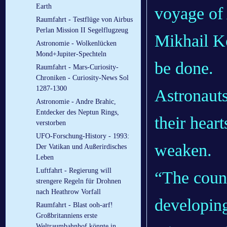
Earth
voyage of
Raumfahrt - Testflüge von Airbus
Perlan Mission II Segelflugzeug
Mikhail Ko
Astronomie - Wolkenlücken
Mond+Jupiter-Spechteln
be done.
Raumfahrt - Mars-Curiosity-
Chroniken - Curiosity-News Sol
1287-1300
Astronauts
Astronomie - Andre Brahic,
Entdecker des Neptun Rings,
their hear
verstorben
UFO-Forschung-History - 1993:
weaken.
Der Vatikan und Außerirdisches
Leben
Luftfahrt - Regierung will
“The coun
strengere Regeln für Drohnen
nach Heathrow Vorfall
developing
Raumfahrt - Blast ooh-arf!
Großbritanniens erste
Weltraumbahnhof könnte in