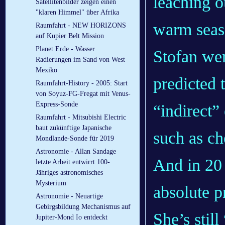
leaching o
Satellitenbilder zeigen einen
"klaren Himmel" über Afrika
warm seas
Raumfahrt - NEW HORIZONS
auf Kupier Belt Mission
Planet Erde - Wasser
Stofan wen
Radierungen im Sand von West
Mexiko
predicted 
Raumfahrt-History - 2005: Start
von Soyuz-FG-Fregat mit Venus-
Express-Sonde
“indirect”
Raumfahrt - Mitsubishi Electric
baut zukünftige Japanische
such as ch
Mondlande-Sonde für 2019
Astronomie - Allan Sandage
And in 20 
letzte Arbeit entwirrt 100-
Jähriges astronomisches
Mysterium
absolute p
Astronomie - Neuartige
Gebirgsbildung Mechanismus auf
She’s still
Jupiter-Mond Io entdeckt