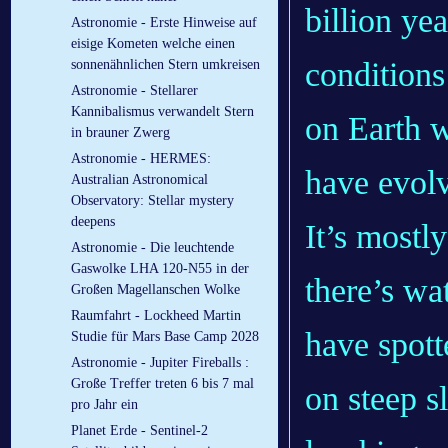
billion ye
Astronomie - Erste Hinweise auf
eisige Kometen welche einen
conditions
sonnenähnlichen Stern umkreisen
Astronomie - Stellarer
Kannibalismus verwandelt Stern
on Earth w
in brauner Zwerg
Astronomie - HERMES:
have evol
Australian Astronomical
Observatory: Stellar mystery
deepens
It’s mostl
Astronomie - Die leuchtende
Gaswolke LHA 120-N55 in der
there’s wat
Großen Magellanschen Wolke
Raumfahrt - Lockheed Martin
have spott
Studie für Mars Base Camp 2028
Astronomie - Jupiter Fireballs :
Große Treffer treten 6 bis 7 mal
on steep s
pro Jahr ein
Planet Erde - Sentinel-2