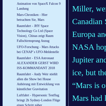
Animation von SpaceX Falcon 9
Miller, we
Landung
Mars-Chroniken - Hier
Canadian S
betrachten Sie, Mars
Raumfahrt - JHY Space
Technology Co Ltd (Space
Europa an
Vision), Chinas zeigt Raum
Fallschirmsprung Anzug
NASA hope
UFO-Forschung - Mars Attacks
bei CENAP´s UFO-Meldestelle
Jupiter an
Raumfahrt - ESA Astronaut
ALEXANDER GERST WIRD
ISS-KOMMANDANT 2018
ice, but t
Raumfahrt - Andy Weir stiehlt
allen die Show bei House
“Mars is 
Anhörung mit Entwicklung von
künstlicher Gravitation
Luftfahrt - Hypersonic Testflug
Mars had l
bringt 2h Sydney-London Flüge
einen Schritt näher