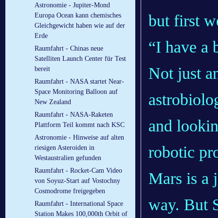
Astronomie - Jupiter-Mond
but first 
Europa Ocean kann chemisches
Gleichgewicht haben wie auf der
Erde
“I have a 
Raumfahrt - Chinas neue
Satelliten Launch Center für Test
Not just a
bereit
Raumfahrt - NASA startet Near-
Space Monitoring Balloon auf
astrobiolo
New Zealand
Raumfahrt - NASA-Raketen
and lookin
Plattform Teil kommt nach KSC
Astronomie - Hinweise auf alten
robotic pr
riesigen Asteroiden in
Westaustralien gefunden
Raumfahrt - Rocket-Cam Video
Mars is a 
von Soyuz-Start auf Vostochny
Cosmodrome freigegeben
way. But S
Raumfahrt - International Space
Station Makes 100,000th Orbit of