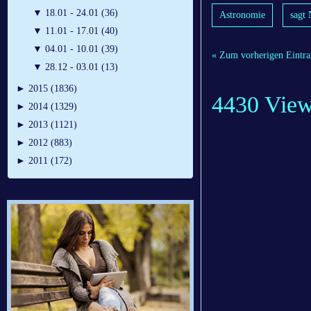
▼
18.01 - 24.01 (36)
Astronomie
sagt
▼
11.01 - 17.01 (40)
▼
04.01 - 10.01 (39)
« Zum vorherigen Eintra
▼
28.12 - 03.01 (13)
►
2015 (1836)
4430 Vie
►
2014 (1329)
►
2013 (1121)
►
2012 (883)
►
2011 (172)