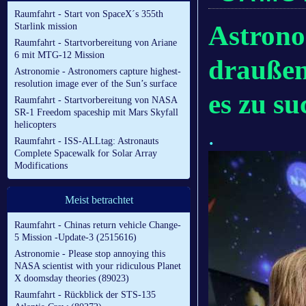
Raumfahrt - Start von SpaceX´s 355th
Astrono
Starlink mission
Raumfahrt - Startvorbereitung von Ariane
6 mit MTG-12 Mission
draußen
Astronomie - Astronomers capture highest-
resolution image ever of the Sun’s surface
es zu s
Raumfahrt - Startvorbereitung von NASA
SR-1 Freedom spaceship mit Mars Skyfall
helicopters
.
Raumfahrt - ISS-ALLtag: Astronauts
Complete Spacewalk for Solar Array
Modifications
Meist betrachtet
Raumfahrt - Chinas return vehicle Change-
5 Mission -Update-3 (2515616)
Astronomie - Please stop annoying this
NASA scientist with your ridiculous Planet
X doomsday theories (89023)
Raumfahrt - Rückblick der STS-135