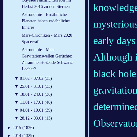
Odyssee Nachrichten soll im
knowledge 
Herbst 2016 zu den Sternen
Astronomie - Erdähnliche
mysterious
Planeten haben erdähnliches
Inneres
Mars-Chroniken - Mars 2020
early days
Spacecraft
Astronomie - Mehr
Although i
Gravitationswellen Gerüchte:
Zusammenstoßende Schwarze
Löcher?
black hole
▼
01.02 - 07.02 (35)
▼
25.01 - 31.01 (33)
gravitatio
▼
18.01 - 24.01 (36)
▼
11.01 - 17.01 (40)
determined
▼
04.01 - 10.01 (39)
▼
28.12 - 03.01 (13)
Observato
►
2015 (1836)
►
2014 (1329)