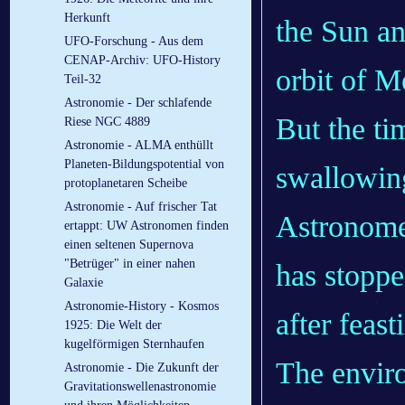
Herkunft
the Sun an
UFO-Forschung - Aus dem
CENAP-Archiv: UFO-History
orbit of M
Teil-32
Astronomie - Der schlafende
But the t
Riese NGC 4889
Astronomie - ALMA enthüllt
Planeten-Bildungspotential von
swallowing
protoplanetaren Scheibe
Astronomie - Auf frischer Tat
Astronomer
ertappt: UW Astronomen finden
einen seltenen Supernova
"Betrüger" in einer nahen
has stoppe
Galaxie
Astronomie-History - Kosmos
after feas
1925: Die Welt der
kugelförmigen Sternhaufen
The enviro
Astronomie - Die Zukunft der
Gravitationswellenastronomie