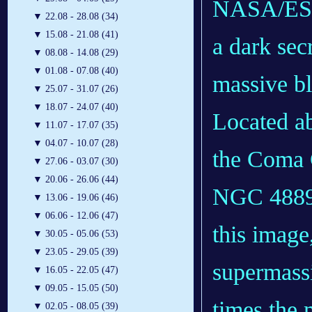
NASA/ESA 
▼
22.08 - 28.08 (34)
▼
15.08 - 21.08 (41)
a dark secr
▼
08.08 - 14.08 (29)
▼
01.08 - 07.08 (40)
massive bl
▼
25.07 - 31.07 (26)
▼
18.07 - 24.07 (40)
Located ab
▼
11.07 - 17.07 (35)
▼
04.07 - 10.07 (28)
the Coma C
▼
27.06 - 03.07 (30)
▼
20.06 - 26.06 (44)
NGC 4889, 
▼
13.06 - 19.06 (46)
▼
06.06 - 12.06 (47)
this image
▼
30.05 - 05.06 (53)
▼
23.05 - 29.05 (39)
supermassi
▼
16.05 - 22.05 (47)
▼
09.05 - 15.05 (50)
times the 
▼
02.05 - 08.05 (39)