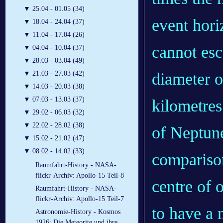
▼
25.04 - 01.05 (34)
event hori
▼
18.04 - 24.04 (37)
▼
11.04 - 17.04 (26)
cannot esc
▼
04.04 - 10.04 (37)
▼
28.03 - 03.04 (49)
diameter o
▼
21.03 - 27.03 (42)
▼
14.03 - 20.03 (38)
▼
07.03 - 13.03 (37)
kilometres
▼
29.02 - 06.03 (32)
▼
22.02 - 28.02 (38)
of Neptune
▼
15.02 - 21.02 (47)
▼
08.02 - 14.02 (33)
comparison
Raumfahrt-History - NASA-
flickr-Archiv: Apollo-15 Teil-8
centre of 
Raumfahrt-History - NASA-
flickr-Archiv: Apollo-15 Teil-7
to have a 
Astronomie-History - Kosmos
1926: Die Meteorite und ihre