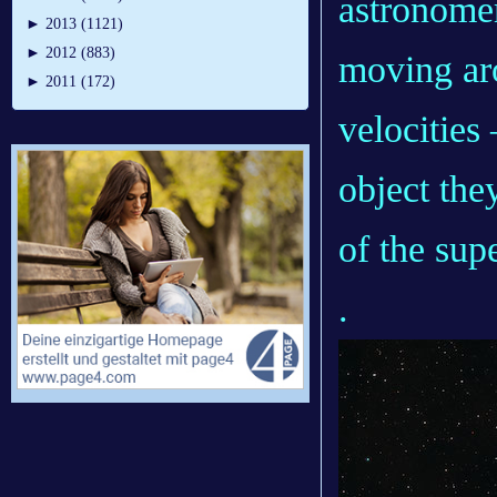
astronomer
►
2013 (1121)
►
2012 (883)
moving ar
►
2011 (172)
velocities
object the
of the sup
.