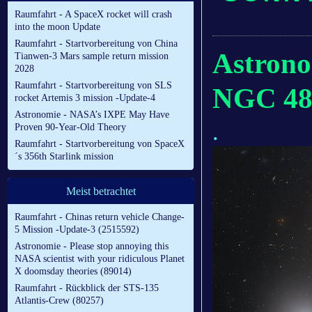
Raumfahrt - A SpaceX rocket will crash
into the moon Update
Raumfahrt - Startvorbereitung von China
Astrono
Tianwen-3 Mars sample return mission
2028
Raumfahrt - Startvorbereitung von SLS
NGC 48
rocket Artemis 3 mission -Update-4
Astronomie - NASA’s IXPE May Have
.
Proven 90-Year-Old Theory
Raumfahrt - Startvorbereitung von SpaceX
´s 356th Starlink mission
Meist betrachtet
Raumfahrt - Chinas return vehicle Change-
5 Mission -Update-3 (2515592)
Astronomie - Please stop annoying this
NASA scientist with your ridiculous Planet
X doomsday theories (89014)
Raumfahrt - Rückblick der STS-135
Atlantis-Crew (80257)