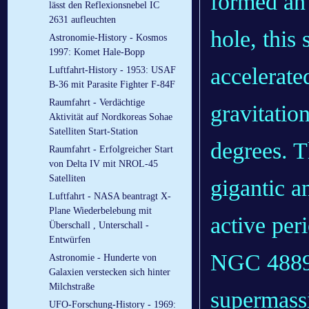
formed an 
lässt den Reflexionsnebel IC
2631 aufleuchten
hole, this
Astronomie-History - Kosmos
1997: Komet Hale-Bopp
accelerate
Luftfahrt-History - 1953: USAF
B-36 mit Parasite Fighter F-84F
Raumfahrt - Verdächtige
gravitatio
Aktivität auf Nordkoreas Sohae
Satelliten Start-Station
degrees. T
Raumfahrt - Erfolgreicher Start
von Delta IV mit NROL-45
Satelliten
gigantic a
Luftfahrt - NASA beantragt X-
Plane Wiederbelebung mit
active per
Überschall , Unterschall -
Entwürfen
NGC 4889 
Astronomie - Hunderte von
Galaxien verstecken sich hinter
Milchstraße
supermass
UFO-Forschung-History - 1969: