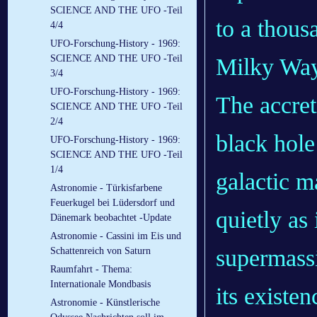
SCIENCE AND THE UFO -Teil
to a thous
4/4
UFO-Forschung-History - 1969:
SCIENCE AND THE UFO -Teil
Milky Way
3/4
UFO-Forschung-History - 1969:
The accret
SCIENCE AND THE UFO -Teil
2/4
black hole
UFO-Forschung-History - 1969:
SCIENCE AND THE UFO -Teil
1/4
galactic m
Astronomie - Türkisfarbene
Feuerkugel bei Lüdersdorf und
quietly as 
Dänemark beobachtet -Update
Astronomie - Cassini im Eis und
supermass
Schattenreich von Saturn
Raumfahrt - Thema:
Internationale Mondbasis
its existe
Astronomie - Künstlerische