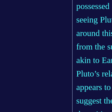
possessed 
seeing Plu
around thi
from the s
akin to Ea
Pluto’s re
appears to 
suggest th