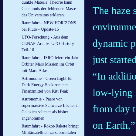
dunkle Materie' Theorie kann
The haze s
Geheimnis der fehlenden Masse
des Universums erklären
Raumfahrt - NEW HORIZONS
environme
bei Pluto - Update-15
UFO-Forschung - Aus dem
dynamic p
CENAP-Archiv: UFO-History
Teil-16
just starte
Raumfahrt - ISRO feiert ein Jahr
Orbiter Mars Mission im Orbit
mit Mars-Atlas
“In additi
Astronomie - Green Light für
Dark Energy Spektrometer
low-lying 
Finanzmittel von Kitt Peak
Astronomie - Paare von
from day t
supermassive Schwarze Löcher in
Galaxien seltener als bisher
angenommen
on Earth,”
Raumfahrt - Rokot-Rakete bringt
Militärsatelliten zu suborbitalen