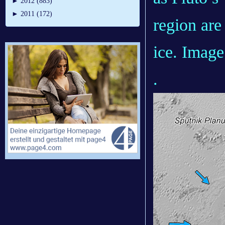
►
2012 (883)
►
2011 (172)
region are
ice. Ima
.