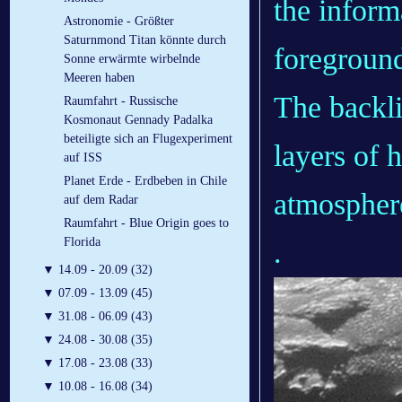
the infor
Astronomie - Größter
Saturnmond Titan könnte durch
foreground
Sonne erwärmte wirbelnde
Meeren haben
The backli
Raumfahrt - Russische
Kosmonaut Gennady Padalka
beteiligte sich an Flugexperiment
layers of 
auf ISS
Planet Erde - Erdbeben in Chile
atmospher
auf dem Radar
Raumfahrt - Blue Origin goes to
Florida
.
▼
14.09 - 20.09 (32)
▼
07.09 - 13.09 (45)
▼
31.08 - 06.09 (43)
▼
24.08 - 30.08 (35)
▼
17.08 - 23.08 (33)
▼
10.08 - 16.08 (34)