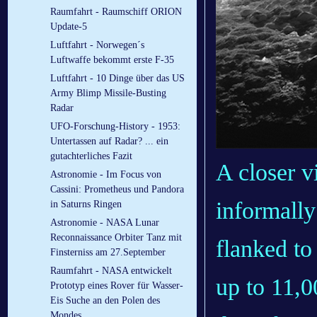
Raumfahrt - Raumschiff ORION
Update-5
Luftfahrt - Norwegen´s
Luftwaffe bekommt erste F-35
Luftfahrt - 10 Dinge über das US
Army Blimp Missile-Busting
Radar
UFO-Forschung-History - 1953:
Untertassen auf Radar? ... ein
gutachterliches Fazit
A closer v
Astronomie - Im Focus von
Cassini: Prometheus und Pandora
informally
in Saturns Ringen
Astronomie - NASA Lunar
Reconnaissance Orbiter Tanz mit
flanked to
Finsterniss am 27.September
Raumfahrt - NASA entwickelt
up to 11,0
Prototyp eines Rover für Wasser-
Eis Suche an den Polen des
Mondes