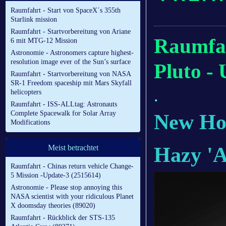
Raumfahrt - Start von SpaceX´s 355th
Starlink mission
Raumfahrt - Startvorbereitung von Ariane
Raumfa
6 mit MTG-12 Mission
Astronomie - Astronomers capture highest-
resolution image ever of the Sun’s surface
Pluto -
Raumfahrt - Startvorbereitung von NASA
SR-1 Freedom spaceship mit Mars Skyfall
.
helicopters
Raumfahrt - ISS-ALLtag: Astronauts
Complete Spacewalk for Solar Array
New Hor
Modifications
Hazy 'A
Meist betrachtet
Raumfahrt - Chinas return vehicle Change-
5 Mission -Update-3 (2515614)
Astronomie - Please stop annoying this
NASA scientist with your ridiculous Planet
X doomsday theories (89020)
Raumfahrt - Rückblick der STS-135