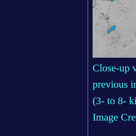
Close-up v
previous i
(3- to 8- 
Image Cr
.