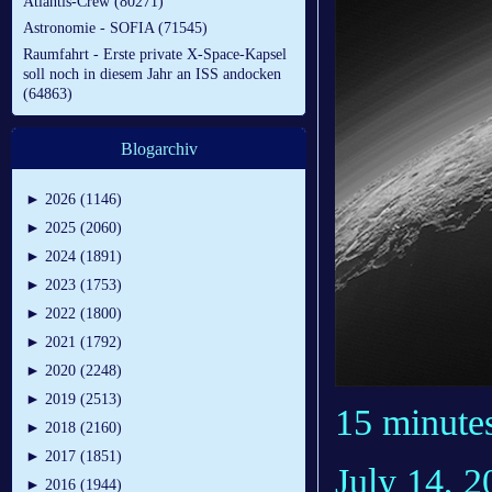
Atlantis-Crew (80271)
Astronomie - SOFIA (71545)
Raumfahrt - Erste private X-Space-Kapsel
soll noch in diesem Jahr an ISS andocken
(64863)
Blogarchiv
►
2026 (1146)
►
2025 (2060)
►
2024 (1891)
►
2023 (1753)
►
2022 (1800)
►
2021 (1792)
►
2020 (2248)
►
2019 (2513)
15 minutes
►
2018 (2160)
►
2017 (1851)
July 14, 
►
2016 (1944)