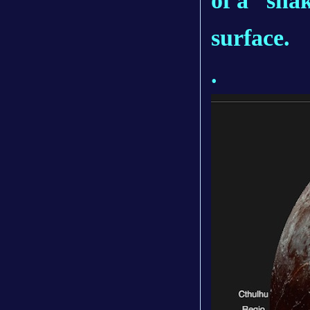
of a “snak
surface.
.