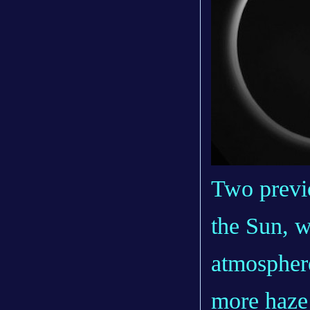
Two previ
the Sun, wi
atmospher
more haze 