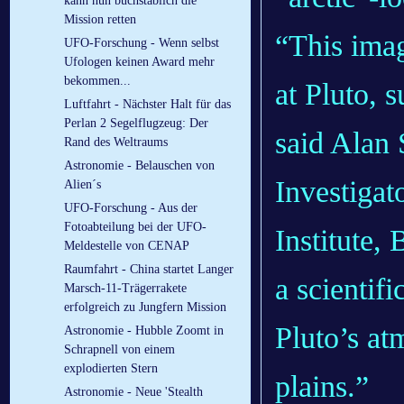
kann nun buchstäblich die
Mission retten
“This imag
UFO-Forschung - Wenn selbst
Ufologen keinen Award mehr
bekommen...
at Pluto, 
Luftfahrt - Nächster Halt für das
Perlan 2 Segelflugzeug: Der
said Alan 
Rand des Weltraums
Astronomie - Belauschen von
Investigat
Alien´s
UFO-Forschung - Aus der
Fotoabteilung bei der UFO-
Institute,
Meldestelle von CENAP
Raumfahrt - China startet Langer
a scientif
Marsch-11-Trägerrakete
erfolgreich zu Jungfern Mission
Pluto’s at
Astronomie - Hubble Zoomt in
Schrapnell von einem
explodierten Stern
plains.”
Astronomie - Neue 'Stealth