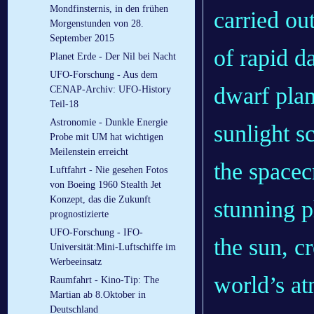
Mondfinsternis, in den frühen
carried ou
Morgenstunden von 28.
September 2015
of rapid d
Planet Erde - Der Nil bei Nacht
UFO-Forschung - Aus dem
dwarf plan
CENAP-Archiv: UFO-History
Teil-18
Astronomie - Dunkle Energie
sunlight s
Probe mit UM hat wichtigen
Meilenstein erreicht
the spacec
Luftfahrt - Nie gesehen Fotos
von Boeing 1960 Stealth Jet
Konzept, das die Zukunft
stunning p
prognostizierte
UFO-Forschung - IFO-
the sun, c
Universität:Mini-Luftschiffe im
Werbeeinsatz
world’s at
Raumfahrt - Kino-Tip: The
Martian ab 8.Oktober in
Deutschland