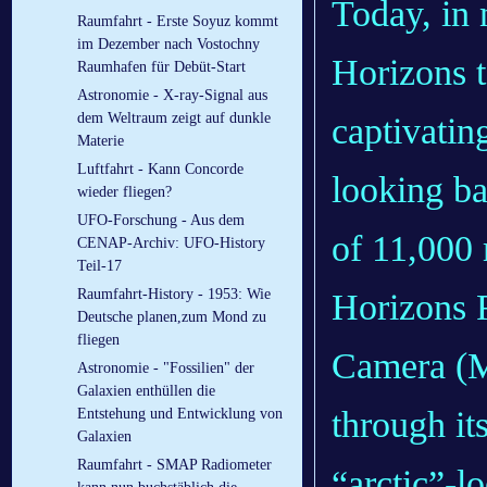
Today, in
Raumfahrt - Erste Soyuz kommt
im Dezember nach Vostochny
Horizons 
Raumhafen für Debüt-Start
Astronomie - X-ray-Signal aus
dem Weltraum zeigt auf dunkle
captivatin
Materie
Luftfahrt - Kann Concorde
looking ba
wieder fliegen?
UFO-Forschung - Aus dem
of 11,000 
CENAP-Archiv: UFO-History
Teil-17
Raumfahrt-History - 1953: Wie
Horizons 
Deutsche planen,zum Mond zu
fliegen
Camera (M
Astronomie - "Fossilien" der
Galaxien enthüllen die
through it
Entstehung und Entwicklung von
Galaxien
Raumfahrt - SMAP Radiometer
“arctic”-l