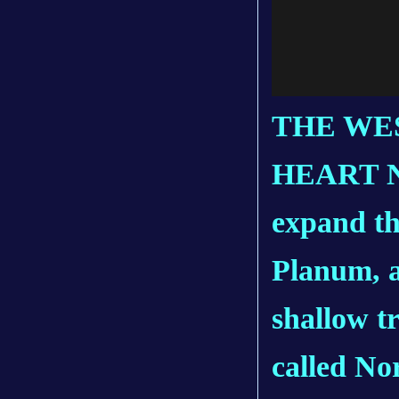
THE WE
HEART Ne
expand th
Planum, a
shallow t
called No