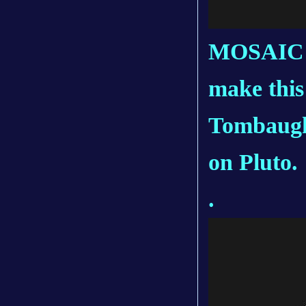
MOSAIC S
make this 
Tombaugh 
on Pluto.
.