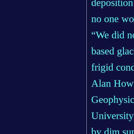
deposition
no one wou
“We did no
based glac
frigid con
Alan Howa
Geophysic
University
by dim sun