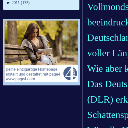
►
2011 (172)
Vollmondsc
beeindruc
Deutschlan
voller Lä
Wie aber 
Das Deuts
(DLR) erk
Schattensp