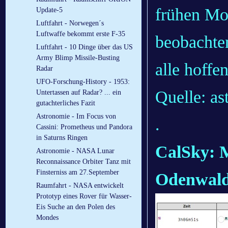
frühen Mo
Update-5
Luftfahrt - Norwegen´s
Luftwaffe bekommt erste F-35
beobachte
Luftfahrt - 10 Dinge über das US
Army Blimp Missile-Busting
alle hoffen
Radar
UFO-Forschung-History - 1953:
Quelle: as
Untertassen auf Radar? ... ein
gutachterliches Fazit
Astronomie - Im Focus von
.
Cassini: Prometheus und Pandora
in Saturns Ringen
CalSky: M
Astronomie - NASA Lunar
Reconnaissance Orbiter Tanz mit
Finsterniss am 27.September
Odenwald
Raumfahrt - NASA entwickelt
Prototyp eines Rover für Wasser-
Eis Suche an den Polen des
Mondes