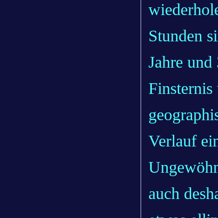
wiederhol
Stunden si
Jahre und 
Finsternis
geographi
Verlauf ei
Ungewöhnli
auch desha