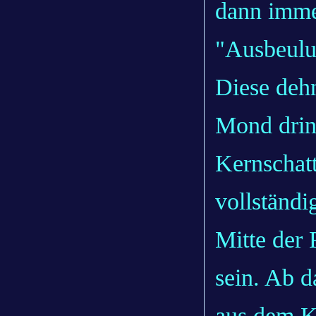
dann imme
"Ausbeulu
Diese dehn
Mond dring
Kernschatt
vollständi
Mitte der 
sein. Ab 
aus dem K