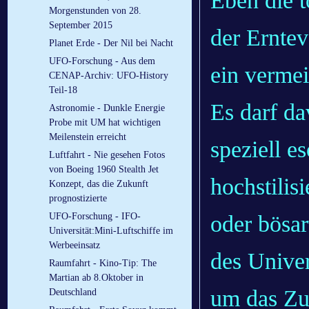
Eben die t
Morgenstunden von 28.
September 2015
der Ernte
Planet Erde - Der Nil bei Nacht
UFO-Forschung - Aus dem
ein vermei
CENAP-Archiv: UFO-History
Teil-18
Es darf d
Astronomie - Dunkle Energie
Probe mit UM hat wichtigen
Meilenstein erreicht
speziell e
Luftfahrt - Nie gesehen Fotos
von Boeing 1960 Stealth Jet
hochstilis
Konzept, das die Zukunft
prognostizierte
oder bösa
UFO-Forschung - IFO-
Universität:Mini-Luftschiffe im
Werbeeinsatz
des Univer
Raumfahrt - Kino-Tip: The
Martian ab 8.Oktober in
um das Zu
Deutschland