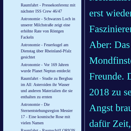
Raumfahrt - Pressekonferenz mit
erst wiede
nächster ISS Crew 46/47
Astronomie - Schwarzes Loch in
unserer Milchstraße zeigt eine
Faszinieren
erhöhte Rate von Röntgen
Fackeln
Aber: Das 
Astronomie - Feuerkugel am
Dienstag über Rheinland-Pfalz
Mondfinster
gesichtet
Astronomie - Vor 169 Jahren
wurde Planet Neptun entdeckt
Freunde. D
Raumfahrt - Studie zu Bergbau
im All: Asteroiden ihr Wasser
2018 zu se
und anderen Materialien die sie
enthalten zu ernten
Angst brau
Astronomie - Die
Sternentstehungsregion Messier
17 - Eine kosmische Rose mit
dafür Zeit
vielen Namen
Raumfahrt - Raumschiff ORION