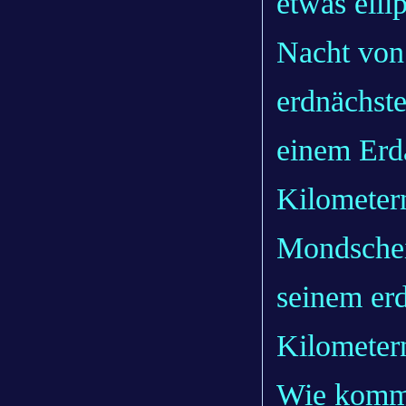
etwas elli
Nacht von
erdnächst
einem Erd
Kilometern
Mondschei
seinem erd
Kilometer
Wie kommt