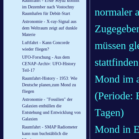
Raumfahrt - Erste Soyuz kommt
im Dezember nach Vostochny
normaler 
Raumhafen für Debüt-Start
Astronomie - X-ray-Signal aus
Zugegebene
dem Weltraum zeigt auf dunkle
Materie
müssen gle
Luftfahrt - Kann Concorde
wieder fliegen?
UFO-Forschung - Aus dem
stattfinden
CENAP-Archiv: UFO-History
Teil-17
Mond im a
Raumfahrt-History - 1953: Wie
Deutsche planen,zum Mond zu
fliegen
(Periode: 
Astronomie - "Fossilien" der
Galaxien enthüllen die
Tagen)
Entstehung und Entwicklung von
Galaxien
Mond in E
Raumfahrt - SMAP Radiometer
kann nun buchstäblich die