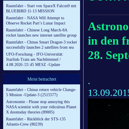
Raumfahrt - Start von SpaceX Falcon9 mit
BLUEBIRD 11-13 MISSION
Raumfahrt - NASA Will Attempt to
Astrono
Observe Rocket Part’s Lunar Impact
Raumfahrt - Chinese Long March-8A
rocket launches new internet satellite group
in den 
Raumfahrt - Chinas Smart Dragon-3 rocket
successfully launches 2 satellites from sea
28. Sep
UFO-Forschung - IFO-Universität:
Starlink-Train am Nachthimmel /
4.08.2026 /21:45 MESZ -Update
.
Meist betrachtet
13.09.201
Raumfahrt - Chinas return vehicle Change-
5 Mission -Update-3 (2515577)
Astronomie - Please stop annoying this
NASA scientist with your ridiculous Planet
X doomsday theories (89005)
Raumfahrt - Rückblick der STS-135
Atlantis-Crew (80239)