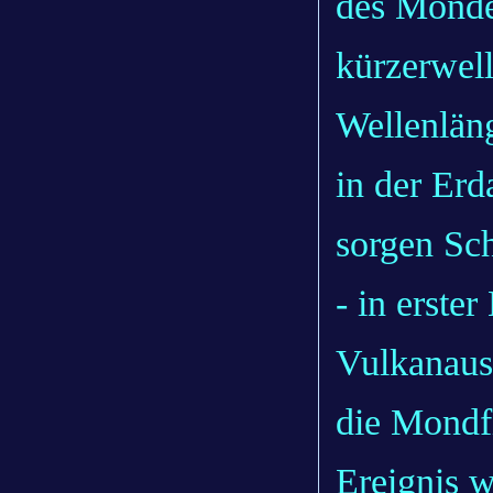
des Monde
kürzerwell
Wellenlän
in der Er
sorgen Sc
- in erste
Vulkanausb
die Mondfi
Ereignis w