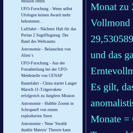
Mission retten
Monat zu 
UFO-Forschung - Wenn selbst
Ufologen keinen Award mehr
Vollmond 
bekommen...
Luftfahrt - Nächster Halt für das
Perlan 2 Segelflugzeug: Der
29,530589
Rand des Weltraums
Astronomie - Belauschen von
und das ga
Alien´s
UFO-Forschung - Aus der
Erntevoll
Fotoabteilung bei der UFO-
Meldestelle von CENAP
Raumfahrt - China startet Langer
Es gilt, d
Marsch-11-Trägerrakete
erfolgreich zu Jungfern Mission
anomalist
Astronomie - Hubble Zoomt in
Schrapnell von einem
Monate = 6
explodierten Stern
Astronomie - Neue 'Stealth
dunkle Materie' Theorie kann