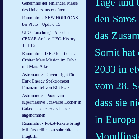
Tage und 
Geheimnis der fehlenden Masse
des Universums erklären
den Saros-
Raumfahrt - NEW HORIZONS
bei Pluto - Update-15
das Zusamm
UFO-Forschung - Aus dem
CENAP-Archiv: UFO-History
Teil-16
Somit hat
Raumfahrt - ISRO feiert ein Jahr
Orbiter Mars Mission im Orbit
2033 in et
mit Mars-Atlas
Astronomie - Green Light für
Dark Energy Spektrometer
vom 28. S
Finanzmittel von Kitt Peak
Astronomie - Paare von
dass sie n
supermassive Schwarze Löcher in
Galaxien seltener als bisher
angenommen
in Europa 
Raumfahrt - Rokot-Rakete bringt
Militärsatelliten zu suborbitalen
Mondfinst
Flugbahn