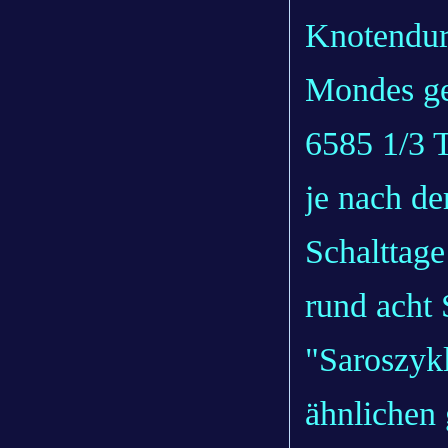
Knotendur
Mondes ge
6585 1/3 T
je nach de
Schalttage
rund acht
"Saroszykl
ähnlichen