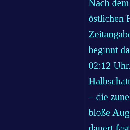
Nach dem 
östlichen 
Zeitangab
beginnt d
02:12 Uhr
Halbschat
– die zune
bloße Aug
dauert fas