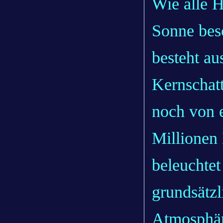
Wie alle H
Sonne bes
besteht a
Kernschat
noch von e
Millionen
beleuchtet
grundsätzl
Atmosphäre