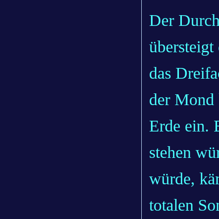
Der Durch
übersteig
das Dreifac
der Mond 
Erde ein.
stehen wü
würde, käm
totalen So