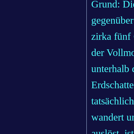
Grund: Di
gegenüber
zirka fünf
der Vollmo
unterhalb 
Erdschatte
tatsächlic
wandert un
auslöst, is