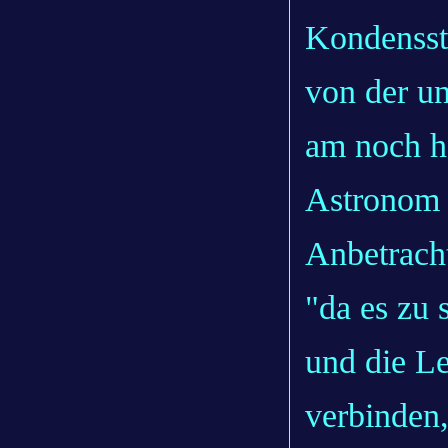
Kondensstr
von der un
am noch h
Astronom 
Anbetrach
"da es zu 
und die L
verbinden,