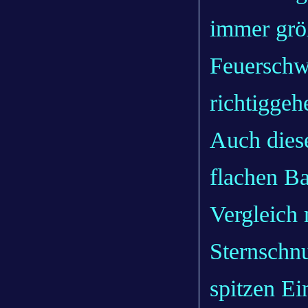
immer grö
Feuerschw
richtigge
Auch diese
flachen B
Vergleich 
Sternschn
spitzen E