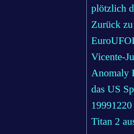
plötzlich 
Zurück zu 
EuroUFOLi
Vicente-J
Anomaly F
das US Sp
19991220 t
Titan 2 au