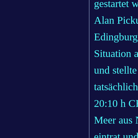
gestartet 
Alan Pick
Edingburgh
Situation 
und stellt
tatsächli
20:10 h C
Meer aus
eintrat u