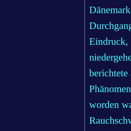
Dänemark 
Durchgang
Eindruck,
niedergeh
berichtete
Phänomen 
worden wa
Rauchschwe