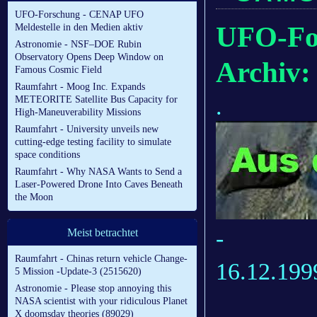
UFO-Forschung - CENAP UFO
UFO-Fo
Meldestelle in den Medien aktiv
Astronomie - NSF–DOE Rubin
Observatory Opens Deep Window on
Archiv:
Famous Cosmic Field
Raumfahrt - Moog Inc. Expands
.
METEORITE Satellite Bus Capacity for
High-Maneuverability Missions
Raumfahrt - University unveils new
cutting-edge testing facility to simulate
space conditions
Raumfahrt - Why NASA Wants to Send a
Laser-Powered Drone Into Caves Beneath
the Moon
-
Meist betrachtet
Raumfahrt - Chinas return vehicle Change-
16.12.199
5 Mission -Update-3 (2515620)
Astronomie - Please stop annoying this
NASA scientist with your ridiculous Planet
X doomsday theories (89029)