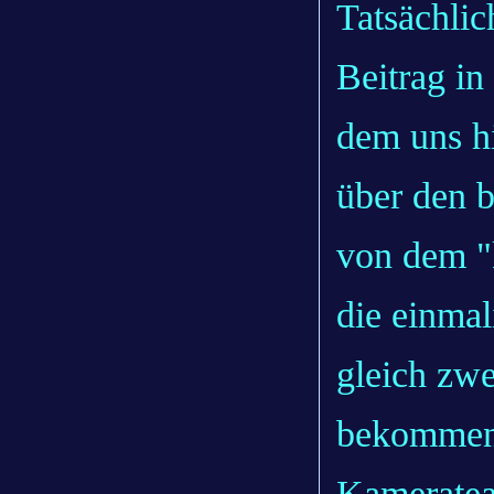
Tatsächlic
Beitrag in
dem uns hi
über den b
von dem "
die einmal
gleich zw
bekommen.
Kameratea