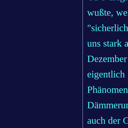
wußte, wei
"sicherlic
uns stark
Dezember 
eigentlich
Phänomene
Dämmerung
auch der 