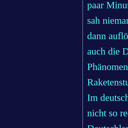
paar Minu
sah niema
dann aufl
auch die D
Phänomen 
Raketenst
Im deutsc
nicht so r