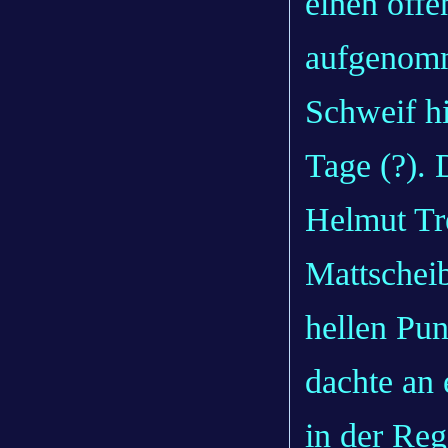
einen off
aufgenomm
Schweif h
Tage (?). 
Helmut Tre
Mattscheib
hellen Pun
dachte an 
in der Reg