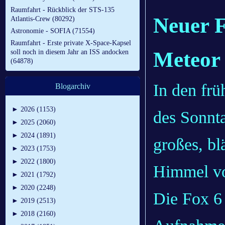
Raumfahrt - Rückblick der STS-135
Neuer F
Atlantis-Crew (80292)
Astronomie - SOFIA (71554)
Raumfahrt - Erste private X-Space-Kapsel
Meteor
soll noch in diesem Jahr an ISS andocken
(64878)
In den frü
Blogarchiv
►
2026 (1153)
des Sonnt
►
2025 (2060)
►
2024 (1891)
großes, bl
►
2023 (1753)
►
2022 (1800)
Himmel vo
►
2021 (1792)
►
2020 (2248)
Die Fox 6
►
2019 (2513)
►
2018 (2160)