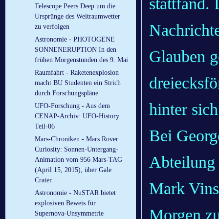
stattfand.
Telescope Peers Deep um die
Ursprünge des Weltraumwetter
Nachricht
zu verfolgen
Astronomie - PHOTOGENE
SONNENERUPTION In den
Glauben ge
frühen Morgenstunden des 9. Mai
Raumfahrt - Raketenexplosion
dreiecksf
macht BU Studenten ein Strich
durch Forschungspläne
hinter sich
UFO-Forschung - Aus dem
CENAP-Archiv: UFO-History
Teil-06
Bei George
Mars-Chroniken - Mars Rover
Curiosity: Sonnen-Untergang-
Abteilung
Animation vom 956 Mars-TAG
(April 15, 2015), über Gale
Crater.
Mark Vins
Astronomie - NuSTAR bietet
explosiven Beweis für
Morgen zu
Supernova-Unsymmetrie