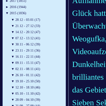
Aufnahme 
►
2017 (1851)
►
2016 (1944)
Glück hatt
▼
2015 (1836)
▼
28.12 - 03.01 (17)
Überwachu
▼
21.12 - 27.12 (33)
▼
14.12 - 20.12 (47)
Weogufka,
▼
07.12 - 13.12 (41)
▼
30.11 - 06.12 (39)
Videoaufze
▼
23.11 - 29.11 (36)
▼
16.11 - 22.11 (44)
Dunkelheit
▼
09.11 - 15.11 (47)
▼
02.11 - 08.11 (41)
brilliante
▼
26.10 - 01.11 (42)
▼
19.10 - 25.10 (50)
das Gebiet
▼
12.10 - 18.10 (46)
▼
05.10 - 11.10 (42)
▼
28.09 - 04.10 (39)
Sieben Se
▼
21.09 - 27.09 (44)