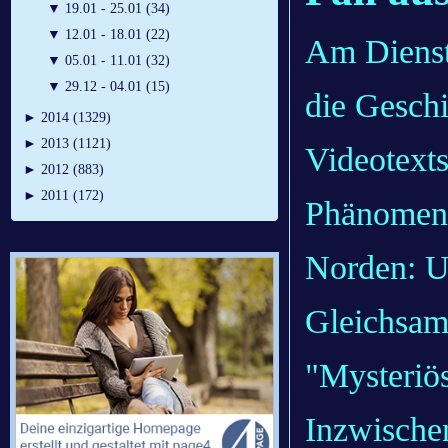
▼
19.01 - 25.01 (34)
▼
12.01 - 18.01 (22)
Am Dienst
▼
05.01 - 11.01 (32)
▼
29.12 - 04.01 (15)
die Geschi
►
2014 (1329)
►
2013 (1121)
Videotext
►
2012 (883)
►
2011 (172)
Phänomene
Norden: U
Gleichsam
"Mysteriö
Inzwischen