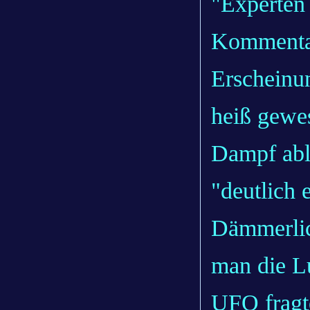
"Experten 
Kommentar
Erscheinun
heiß gewes
Dampf abl
"deutlich 
Dämmerlic
man die L
UFO fragt