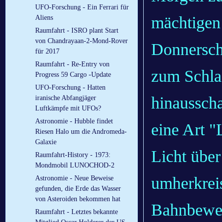
UFO-Forschung - Ein Ferrari für
mächtigen
Aliens
Raumfahrt - ISRO plant Start
von Chandrayaan-2-Mond-Rover
Donnersch
für 2017
Raumfahrt - Re-Entry von
zum Schla
Progress 59 Cargo -Update
UFO-Forschung - Hatten
hinaussch
iranische Abfangjäger
Luftkämpfe mit UFOs?
Astronomie - Hubble findet
eine Art 
Riesen Halo um die Andromeda-
Galaxie
Licht übe
Raumfahrt-History - 1973:
Mondmobil LUNOCHOD-2
umherkrei
Astronomie - Neue Beweise
gefunden, die Erde das Wasser
von Asteroiden bekommen hat
Bahnbeweg
Raumfahrt - Letztes bekannte