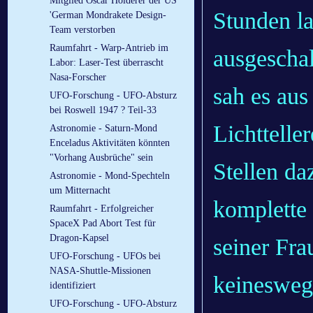
Mitglied Oscar Holderer der US
Stunden la
'German Mondrakete Design-
Team verstorben
Raumfahrt - Warp-Antrieb im
ausgescha
Labor: Laser-Test überrascht
Nasa-Forscher
sah es aus
UFO-Forschung - UFO-Absturz
bei Roswell 1947 ? Teil-33
Lichttelle
Astronomie - Saturn-Mond
Enceladus Aktivitäten könnten
"Vorhang Ausbrüche" sein
Stellen da
Astronomie - Mond-Spechteln
um Mitternacht
komplette 
Raumfahrt - Erfolgreicher
SpaceX Pad Abort Test für
Dragon-Kapsel
seiner Fra
UFO-Forschung - UFOs bei
NASA-Shuttle-Missionen
keinesweg
identifiziert
UFO-Forschung - UFO-Absturz