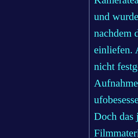
und wurde
nachdem d
einliefen
nicht fest
Aufnahme a
ufobesess
Doch das j
Filmmateri